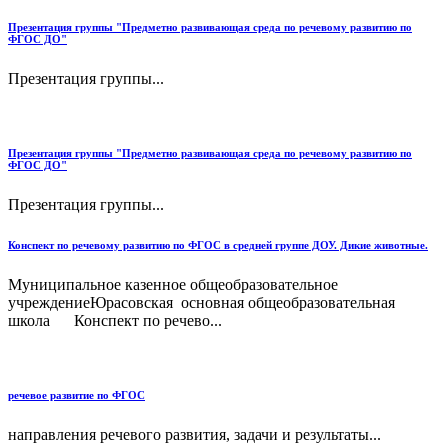
Презентация группы "Предметно развивающая среда по речевому развитию по
ФГОС ДО"
Презентация группы...
Презентация группы "Предметно развивающая среда по речевому развитию по
ФГОС ДО"
Презентация группы...
Конспект по речевому развитию по ФГОС в средней группе ДОУ. Дикие животные.
Муниципальное казенное общеобразовательное
учреждениеЮрасовская основная общеобразовательная
школа Конспект по речево...
речевое развитие по ФГОС
направления речевого развития, задачи и результаты...