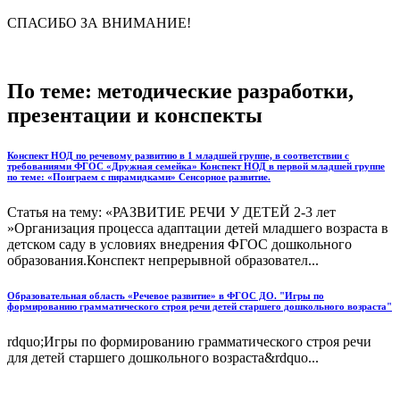
СПАСИБО ЗА ВНИМАНИЕ!
По теме: методические разработки,
презентации и конспекты
Конспект НОД по речевому развитию в 1 младшей группе, в соответствии с
требованиями ФГОС «Дружная семейка» Конспект НОД в первой младшей группе
по теме: «Поиграем с пирамидками» Сенсорное развитие.
Статья на тему: «РАЗВИТИЕ РЕЧИ У ДЕТЕЙ 2-3 лет
»Организация процесса адаптации детей младшего возраста в
детском саду в условиях внедрения ФГОС дошкольного
образования.Конспект непрерывной образовател...
Образовательная область «Речевое развитие» в ФГОС ДО. "Игры по
формированию грамматического строя речи детей старшего дошкольного возраста"
rdquo;Игры по формированию грамматического строя речи
для детей старшего дошкольного возраста&rdquo...