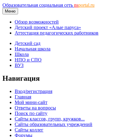
Образовательная социальная сеть
ns
portal.ru
Меню
Обзор возможностей
Детский проект «Алые паруса»
Аттестация педагогических работников
Детский сад
Начальная школа
Школа
НПО и СПО
ВУЗ
Навигация
Вход/регистрация
Главная
Мой мини-сайт
Ответы на вопросы
Поиск по сайту
Сайты классов, групп, кружков...
Сайты образовательных учреждений
Сайты коллег
Форумы