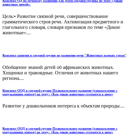
Конспект ОД по речевому развитию для детей средней группы по теме «Дикие
животные зимой».
Цель:• Развитие связной речи, совершенствование
грамматического строя речи. Активизация предметного и
глагольного словаря, словаря признаков по теме «Дикие
животные»....
Конспект занятия в средней группе по развитию речи "Животные жарких стран"
Обобщение знаний детей об африканских животных.
Хищники и травоядные. Отличия от животных нашего
региона....
Конспект ООД в средней группе Познавательное развитие (ознакомление с
окружающим миром) на тему: «Как дикие животные готовятся к зиме»
Развитие у дошкольников интереса к объектам природы....
Конспект ООД в средней группе Познавательное развитие (ознакомление с
окружающим миром) на тему: «Как дикие животные готовятся к зиме»