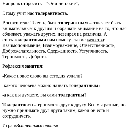
Напрочь отбросить – "Они не такие",
Этому учит нас
толерантность
.
Воспитатель
: То есть, быть
толерантным
– означает быть
внимательным к другим и обращать внимание на то, что нас
сближает, уважать других, невзирая на различия. А
стать
толерантными
нам помогут такие
качества
:
Взаимопонимание, Взаимоуважение, Ответственность,
Доброжелательность, Сдержанность, Уступчивость,
Терпимость, Доброта.
Рефлексия
занятия
:
-Какое новое слово вы сегодня узнали?
-какого человека можно назвать
толерантным
?
-а как вы думаете, вы сами
толерантны
?
Толерантность
-терпимость друг к другу. Все мы разные, но
нужно принимать друг друга таким, какой он есть и
сотрудничать.
Игра
«Встретимся опять»