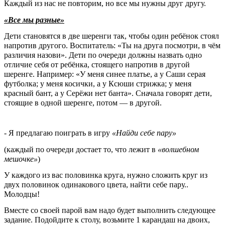
Каждый из нас не повторим, но все мы нужны друг другу.
«Все мы разные»
Дети становятся в две шеренги так, чтобы один ребёнок стоял
напротив другого. Воспитатель: «Ты на друга посмотри, в чём
различия назови». Дети по очереди должны назвать одно
отличие себя от ребёнка, стоящего напротив в другой
шеренге. Например: «У меня синее платье, а у Саши серая
футболка; у меня косички, а у Ксюши стрижка; у меня
красный бант, а у Серёжи нет банта». Сначала говорят дети,
стоящие в одной шеренге, потом — в другой.
- Я предлагаю поиграть в игру
«Найди себе пару»
(каждый по очереди достает то, что лежит в
«волшебном
мешочке»
)
У каждого из вас половинка круга, нужно сложить круг из
двух половинок одинакового цвета, найти себе пару..
Молодцы!
Вместе со своей парой вам надо будет выполнить следующее
задание. Подойдите к столу, возьмите 1 карандаш на двоих,