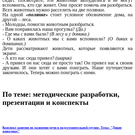
сидит. Посмотрите, эти животные заблудились и не могут
вспомнить, кто где живет. Они просят помочь им разобраться.
Всех животных нужно расселить на две полянки.
На одной
«полянке»
стоит условное обозначение дома, на
другой – леса.
- Молодцы, помогли животным разобраться.
- Вам понравилась наша прогулка?
(Да.)
- Где мы с вами были?
(В лесу и у домика.)
- О каких животных мы с вами вспомнили?
(О диких и
домашних.)
Дети рассматривают животных, которые появляются на
экране.
- А кто нас сюда привел?
(шарик)
- А привел он нас сюда не просто так! Он привел нас к своим
друзьям. И они хотят с вами поиграть. Наше путешествие
закончилось. Теперь можно поиграть с ними.
По теме: методические разработки,
презентации и конспекты
Конспект занятия по развитию речи в подготовительной группе. Тема: "Дикие
животные"