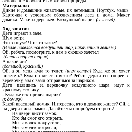
отношение к обитателям живой природы.
Материалы:
Дикие и домашние животные, их детеныши. Ноутбук, мышь.
Карточки с условным обозначением леса и дома. Макет
домика. Макеты деревьев. Воздушный шарик
(гелевый)
.
Ход занятия
Дети играют в зале.
Шум ветра.
Что за шум? Что это такое?
(В зале появляется воздушный шар, накаченный гелием.)
Ой, ребята, посмотрите, к нам в окошко залетел
(дети говорят шарик)
.
А какой он?
(большой, красный.)
Ой, а он меня куда то тянет.
(шум ветра)
Куда же он хочет
полететь? Куда он хочет отвезти? Ребята держитесь скорее за
веревочку, мы с вами отправимся за шариком.
Дети, взявшись за веревочку воздушного шара, идут к
красному столику.
- Куда же нас привел шарик?
(к домику)
.
Какой красивый домик. Интересно, кто в домике живет? Ой, а
на двери висит замок. Давайте мы попробуем открыть!
На двери висит замок.
Кто бы смог его открыть.
Мы замочек покрутили,
Мы замочек потрясли,