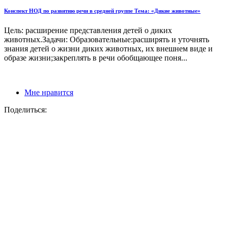
Конспект НОД по развитию речи в средней группе Тема: «Дикие животные»
Цель: расширение представления детей о диких
животных.Задачи: Образовательные:расширять и уточнять
знания детей о жизни диких животных, их внешнем виде и
образе жизни;закреплять в речи обобщающее поня...
Мне нравится
Поделиться: