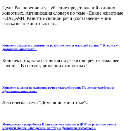
Цель: Расширение и углубление представлений о диких
животных. Активизация словаря по теме «Дикие животные
».ЗАДАЧИ: Развитие связной речи (составление мини –
рассказов о животных с о...
Конспект открытого занятия по развитию речи в младшей группе " В гостях у
домашних животных".
Конспект открытого занятия по развитию речи в младшей
группе " В гостях у домашних животных"....
Конспект занятия по развитию речи в старшей группе По лексической теме:
«Домашние животные»
Лексическая тема "Домашние животные"...
Методическая разработка План-конспект занятия в ДОУ по развитию речи в
младшей группе «Звездочки» на тему « Домашние животные »