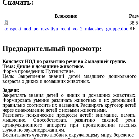
Скачать:
Вложение
Раз
38.5
КБ
konspekt_nod_po_razvitiyu_rechi_vo_2_mladshey_gruppe.doc
Предварительный просмотр:
Конспект НОД по развитию речи во 2 младшей группе.
Тема: Дикие и домашние животные.
Форма проведения: Путешествие.
Цель: Закрепление знаний детей младшего дошкольного
возраста о диких и домашних животных.
Задачи:
Закреплять знания детей о диких и домашних животных.
Формировать умение различать животных и их детенышей,
правильно соотносить их названия. Расширять кругозор детей
через ознакомление детей с новыми животными.
Развивать психические процессы детей: внимание, память,
мышление. Способствовать развитию связной речи,
артикуляционного аппарата при произношении гласных
звуков по звукоподражаниям.
Воспитывать чувство любви к окружающему миру, бережное