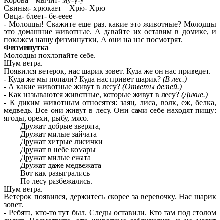
Корова – мычит- му-у-у
Свинья- хрюкает – Хрю- Хрю
Овца- блеет- бе-ееее
- Молодцы! Скажите еще раз, какие это животные? Молодцы
это домашние животные. А давайте их оставим в домике, и
покажем нашу физминутки, А они на нас посмотрят.
Физминутка
Молодцы похлопайте себе.
Шум ветра.
Появился ветерок, нас шарик зовет. Куда же он нас приведет.
- Куда же мы попали? Куда нас привет шарик?
(В лес.)
- А какие животные живут в лесу?
(Ответы детей.)
- Как называются животные, которые живут в лесу?
(Дикие.)
- К диким животным относятся: заяц, лиса, волк, еж, белка,
медведь. Все они живут в лесу. Они сами себе находят пищу:
ягоды, орехи, рыбу, мясо.
Дружат добрые зверята,
Дружат милые зайчата
Дружат хитрые лисички
Дружат в небе комары
Дружат милые ежата
Дружат даже медвежата
Вот как разыгрались
По лесу разбежались.
Шум ветра.
Ветерок появился, держитесь скорее за веревочку. Нас шарик
зовет.
- Ребята, кто-то тут был. Следы оставили. Кто там под столом