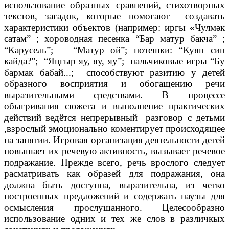
использование образных сравнений, стихотворных
текстов, загадок, которые помогают создавать
характеристики объектов (например: иргы «Чулмәк
сатам” ; хороводная песенка “Бар матур бакча” ;
“Карусель”; “Матур өй”; потешки: “Куян син
кайда?”; “Яңгыр яу, яу, яу”; пальчиковые игры “Бу
бармак бабай...; способствуют разитию у детей
образного восприятия и обогащению речи
выразительными средствами. В процессе
обыгривания сюжета и выполнение практических
действий ведётся непрерывный разговор с детьми
,взрослый эмоционально коментирует происходящее
на занятии. Игровая организация деятельности детей
повышает их речевую активность, вызывает речевое
подражание. Прежде всего, речь врослого следует
расматривать как образей для подражания, она
должна быть доступна, выразительна, из четко
построенных предложений и содержать паузы для
осмысления прослушанного. Целесообразно
использование одних и тех же слов в различкых