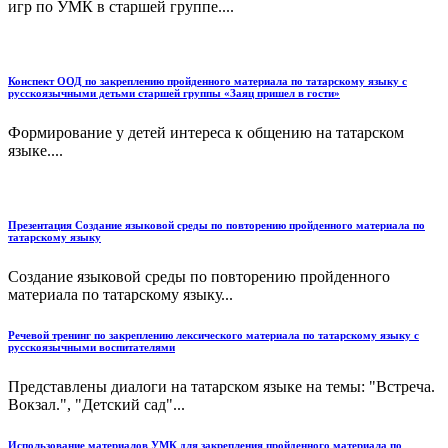
игр по УМК в старшей группе....
Конспект ООД по закреплению пройденного материала по татарскому языку с
русскоязычными детьми старшей группы «Заяц пришел в гости»
Формирование у детей интереса к общению на татарском
языке....
Презентация Создание языковой среды по повторению пройденного материала по
татарскому языку
Создание языковой среды по повторению пройденного
материала по татарскому языку...
Речевой тренинг по закреплению лексического материала по татарскому языку с
русскоязычными воспитателями
Представлены диалоги на татарском языке на темы: "Встреча.
Вокзал.", "Детский сад"...
Использование материалов УМК для закрепления пройденного материала по