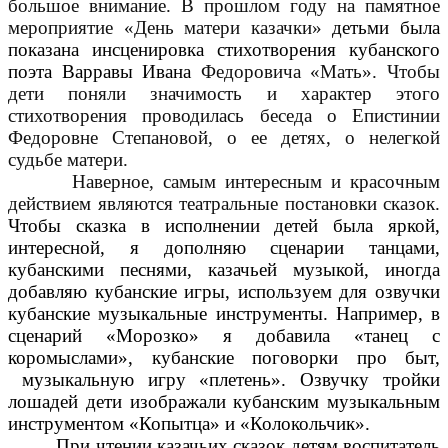
большое внимание. В прошлом году на памятное
мероприятие «День матери казачки»
детьми была
показана инсценировка стихотворения кубанского
поэта Варравы Ивана
Федоровича «Мать». Чтобы
дети поняли значимость и характер этого
стихотворения проводилась беседа о Епистинии
Федоровне Степановой, о ее детях, о нелегкой
судьбе матери.
Наверное, самым интересным и красочным
действием являются театральные постановки сказок.
Чтобы сказка в исполнении детей была яркой,
интересной, я дополняю сценарии танцами,
кубанскими песнями, казачьей музыкой, иногда
добавляю кубанские игры, используем для озвучки
кубанские музыкальные инструменты. Например, в
сценарий «Морозко» я добавила «танец с
коромыслами», кубанские поговорки про быт,
музыкальную игру «плетень». Озвучку тройки
лошадей дети изображали кубанским музыкальным
инструментом «Копытца» и «Колокольчик».
При чтении казачьих сказок детям воспитатель