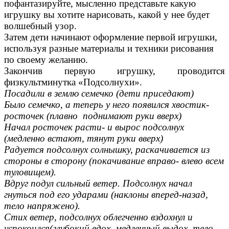
пофантазируйте, мысленно представьте какую
игрушку вы хотите нарисовать, какой у нее будет
волшебный узор.
Затем дети начинают оформление первой игрушки,
используя разные материалы и техники рисования
по своему желанию.
Закончив первую игрушку, проводится
физкультминутка «Подсолнухи».
Посадили в землю семечко (дети приседают)
Было семечко, а теперь у него появился хвостик-
росточек (плавно поднимают руки вверх)
Начал росточек расти- и вырос подсолнух
(медленно встают, тянут руки вверх)
Радуется подсолнух солнышку, раскачивается из
стороны в сторону (покачивание вправо- влево всем
туловищем).
Вдруг подул сильный ветер. Подсолнух начал
гнуться под его ударами (наклоны вперед-назад,
тело напряжено).
Стих ветер, подсолнух облегченно вздохнул и
успокоился(глубокий вдох, медленный выдох, тело