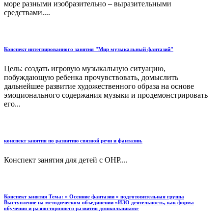
море разными изобразительно – выразительными
средствами....
Конспект интегрированного занятия "Мир музыкальный фантазий"
Цель: создать игровую музыкальную ситуацию,
побуждающую ребенка прочувствовать, домыслить
дальнейшее развитие художественного образа на основе
эмоционального содержания музыки и продемонстрировать
его...
конспект занятия по развитию связной речи и фантазии.
Конспект занятия для детей с ОНР....
Конспект занятия Тема: « Осенние фантазии » подготовительная группа
Выступление на методическом объединении «ИЗО деятельность, как форма
обучения и разностороннего развития дошкольников»