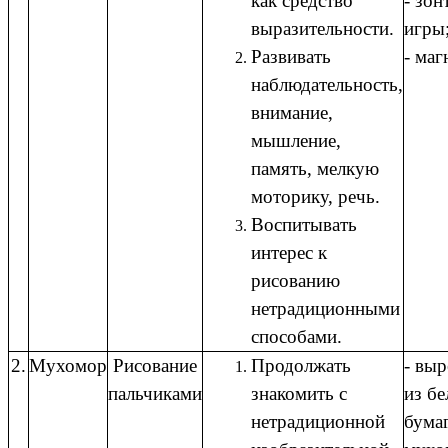
как средство
- зон
выразительности.
игры
Развивать
- ма
наблюдательность,
внимание,
мышление,
память, мелкую
моторику, речь.
Воспитывать
интерес к
рисованию
нетрадиционными
способами.
2.
Мухомор
Рисование
Продолжать
- вы
пальчиками
знакомить с
из бе
нетрадиционной
бума