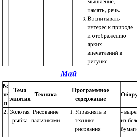
мышление,
память, речь.
Воспитывать
интерес к природе
и отображению
ярких
впечатлений в
рисунке.
Май
№
Тема
Программное
п/
Техника
Обору
занятия
содержание
п
2.
Золотая
Рисование
Упражнять в
- выр
рыбка
пальчиками
технике
из бел
рисования
бумаг