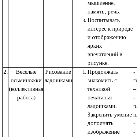
мышление,
память, речь.
Воспитывать
интерес к природе
и отображению
ярких
впечатлений в
рисунке.
2.
Веселые
Рисование
Продолжать
-
осьминожки
ладошками
знакомить с
г
(коллективная
техникой
–
работа)
печатанья
-
ладошками.
р
Закрепить умение
п
дополнять
-
изображение
-