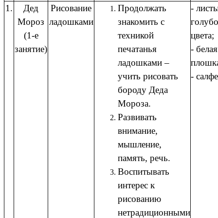
1.
Дед
Рисование
Продолжать
- лист
Мороз
ладошками
знакомить с
голуб
(1-е
техникой
цвета;
занятие)
печатанья
- бела
ладошками –
плошк
учить рисовать
- салфе
бороду Деда
Мороза.
Развивать
внимание,
мышление,
память, речь.
Воспитывать
интерес к
рисованию
нетрадиционными