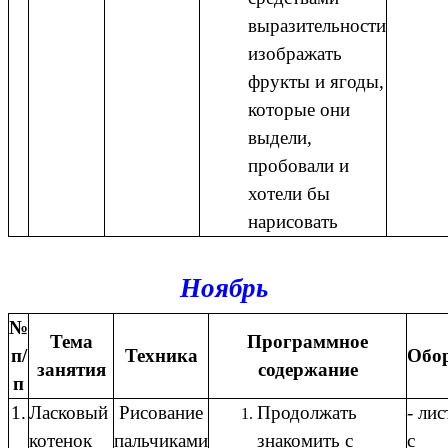
выразительности
изображать
фрукты и ягоды,
которые они
выдели,
пробовали и
хотели бы
нарисовать
Ноябрь
№
Тема
Программное
п/
Техника
Обо
занятия
содержание
п
1.
Ласковый
Рисование
Продолжать
- ли
котенок
пальчиками
знакомить с
с