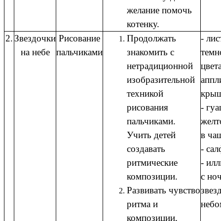
желание помочь
котенку.
2.
Звездочки
Рисование
Продолжать
- ли
на небе
пальчиками
знакомить с
темн
нетрадиционной
цвета
изобразительной
аппл
техникой
крыш
рисования
- гу
пальчиками.
желт
Учить детей
в ча
создавать
- сал
ритмические
- ил
композиции.
с но
Развивать чувство
звез
ритма и
небо
композиции,