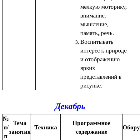
мелкую моторику,
внимание,
мышление,
память, речь.
Воспитывать
интерес к природе
и отображению
ярких
представлений в
рисунке.
Декабрь
№
Тема
Программное
п/
Техника
Обору
занятия
содержание
п