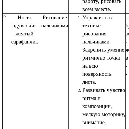
работу, рисовать
всем вместе.
2.
Носит
Рисование
Упражнять в
-
одуванчик
пальчиками
технике
б
желтый
рисования
з
сарафанчик
пальчиками.
-
Закрепить умение
ж
ритмично точки
в
на всю
-
поверхность
-
листа.
Развивать чувство
ритма и
композиции,
мелкую моторику,
внимание,