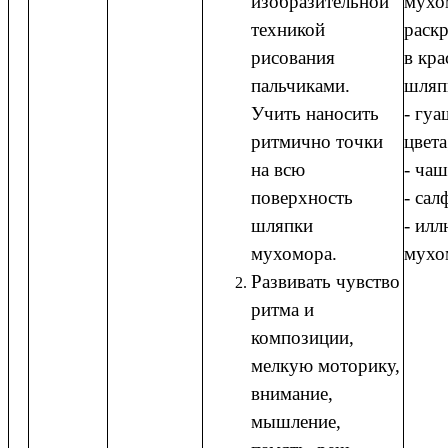
изобразительной
мухо
техникой
раск
рисования
в кра
пальчиками.
шляп
Учить наносить
- гуа
ритмично точки
цвета
на всю
- чаш
поверхность
- сал
шляпки
- ил
мухомора.
мухо
Развивать чувство
ритма и
композиции,
мелкую моторику,
внимание,
мышление,