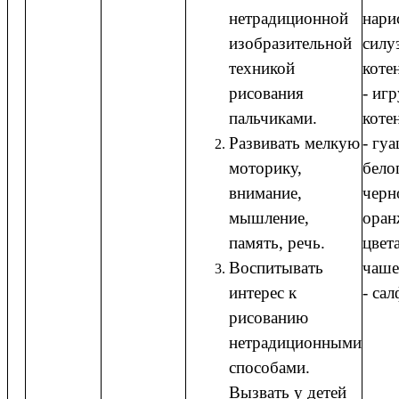
нетрадиционной
нари
изобразительной
силу
техникой
коте
рисования
- иг
пальчиками.
коте
Развивать мелкую
- гу
моторику,
бело
внимание,
черн
мышление,
оран
память, речь.
цвета
Воспитывать
чаше
интерес к
- сал
рисованию
нетрадиционными
способами.
Вызвать у детей