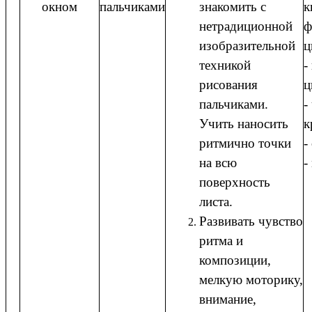
окном
пальчиками
знакомить с
к
нетрадиционной
ф
изобразительной
ц
техникой
-
рисования
ц
пальчиками.
-
Учить наносить
к
ритмично точки
-
на всю
-
поверхность
листа.
Развивать чувство
ритма и
композиции,
мелкую моторику,
внимание,