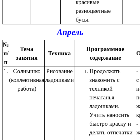
красивые
разноцветные
бусы.
Апрель
№
Тема
Программное
п/
Техника
О
занятия
содержание
п
1.
Солнышко
Рисование
Продолжать
-
(коллективная
ладошками
знакомить с
с
работа)
техникой
н
печатанья
п
ладошками.
ж
Учить наносить
к
быстро краску и
-
делать отпечатки
ж