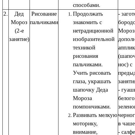
способами.
2.
Дед
Рисование
Продолжать
- загот
Мороз
пальчиками
знакомить с
бород
(2-е
нетрадиционной
Мороз
занятие)
изобразительной
допол
техникой
апплик
рисования
(шапоч
пальчиками.
нос) с
Учить рисовать
преды
глаза, украшать
заняти
шапочку Деда
- гуаш
Мороза
белого
помпончиками.
зелено
Развивать мелкую
черног
моторику,
в чаше
внимание,
- салфе