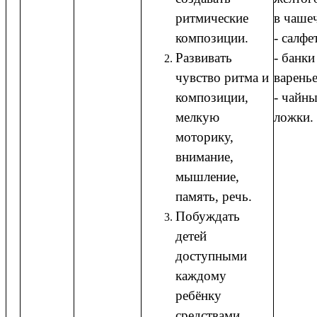
ритмические
в чаше
композиции.
- салфе
Развивать
- банки
чувство ритма и
варень
композиции,
- чайн
мелкую
ложки.
моторику,
внимание,
мышление,
память, речь.
Побуждать
детей
доступными
каждому
ребёнку
средствами