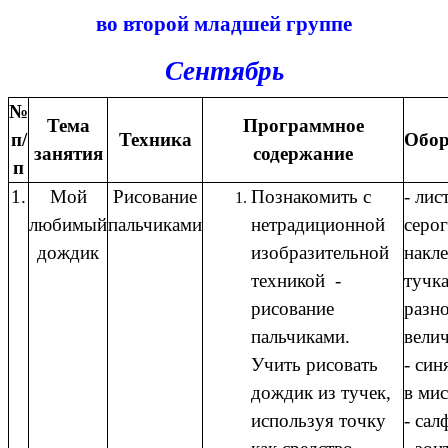
во второй младшей группе
Сентябрь
№
Тема
Программное
п/
Техника
Обор
занятия
содержание
п
1.
Мой
Рисование
Познакомить с
- лис
любимый
пальчиками
нетрадиционной
серог
дождик
изобразительной
накл
техникой -
тучк
рисование
разн
пальчиками.
вели
Учить рисовать
- син
дождик из тучек,
в мис
используя точку
- сал