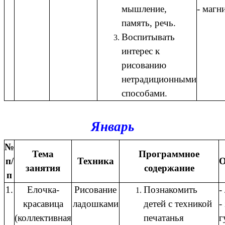
мышление,
- магн
память, речь.
Воспитывать
интерес к
рисованию
нетрадиционными
способами.
Январь
№
Тема
Программное
п/
Техника
О
занятия
содержание
п
1.
Елочка-
Рисование
Познакомить
-
красавица
ладошками
детей с техникой
-
(коллективная
печатанья
г