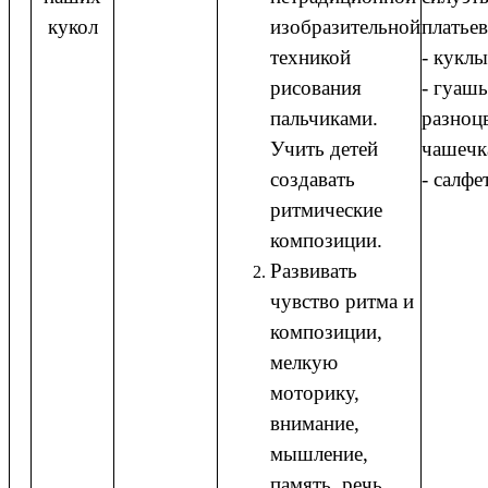
кукол
изобразительной
платьев
техникой
- куклы
рисования
- гуашь
пальчиками.
разноцв
Учить детей
чашечк
создавать
- салфе
ритмические
композиции.
Развивать
чувство ритма и
композиции,
мелкую
моторику,
внимание,
мышление,
память, речь.