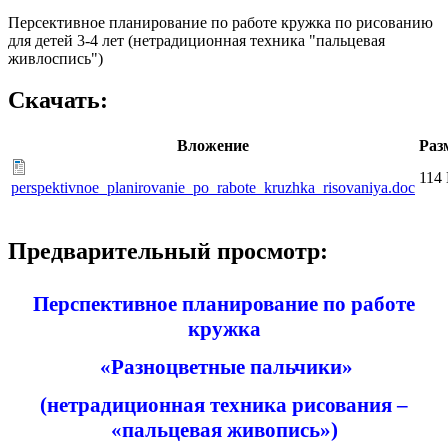
Персективное планирование по работе кружка по рисованию
для детей 3-4 лет (нетрадиционная техника "пальцевая
живлоспись")
Скачать:
Вложение
Раз
114
perspektivnoe_planirovanie_po_rabote_kruzhka_risovaniya.doc
Предварительный просмотр:
Перспективное планирование по работе
кружка
«Разноцветные пальчики»
(нетрадиционная техника рисования –
«пальцевая живопись»)