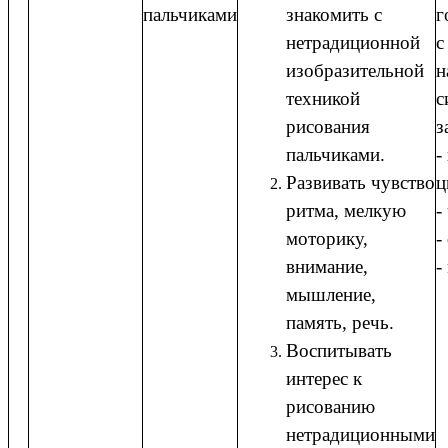
пальчиками
знакомить с
г
нетрадиционной
с
изобразительной
н
техникой
с
рисования
з
пальчиками.
-
Развивать чувство
ц
ритма, мелкую
-
моторику,
-
внимание,
-
мышление,
память, речь.
Воспитывать
интерес к
рисованию
нетрадиционными