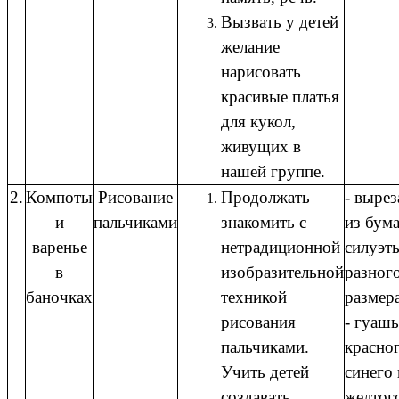
Вызвать у детей
желание
нарисовать
красивые платья
для кукол,
живущих в
нашей группе.
2.
Компоты
Рисование
Продолжать
- выре
и
пальчиками
знакомить с
из бум
варенье
нетрадиционной
силуэт
в
изобразительной
разног
баночках
техникой
размера
рисования
- гуашь
пальчиками.
красног
Учить детей
синего 
создавать
желтог