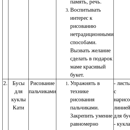
память, речь.
Воспитывать
интерес к
рисованию
нетрадиционными
способами.
Вызвать желание
сделать в подарок
маме красивый
букет.
2.
Бусы
Рисование
Упражнять в
- лист
для
пальчиками
технике
с
куклы
рисования
нарис
Кати
пальчиками.
линией
Закрепить умение
для бу
равномерно
- кукла