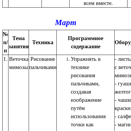
всем вместе.
Март
№
Тема
Программное
п/
Техника
Обору
занятия
содержание
п
1.
Веточка
Рисование
Упражнять в
- лист
мимозы
пальчиками
технике
с вето
рисования
мимоз
пальчиками,
- гуаш
создавая
желтог
изображение
- чашк
путём
краски
использования
- салфе
точки как
- магн