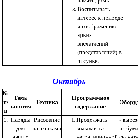
память, речь.
Воспитывать
интерес к природе
и отображению
ярких
впечатлений
(представлений) в
рисунке.
Октябрь
№
Тема
Программное
п/
Техника
Обору
занятия
содержание
п
1.
Наряды
Рисование
Продолжать
- выре
для
пальчиками
знакомить с
из бум
наших
нетрадиционной
силуэт