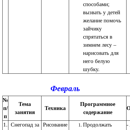
способами;
вызвать у детей
желание помочь
зайчику
спрятаться в
зимнем лесу –
нарисовать для
него белую
шубку.
Февраль
№
Тема
Программное
п/
Техника
О
занятия
содержание
п
1.
Снегопад за
Рисование
Продолжать
-