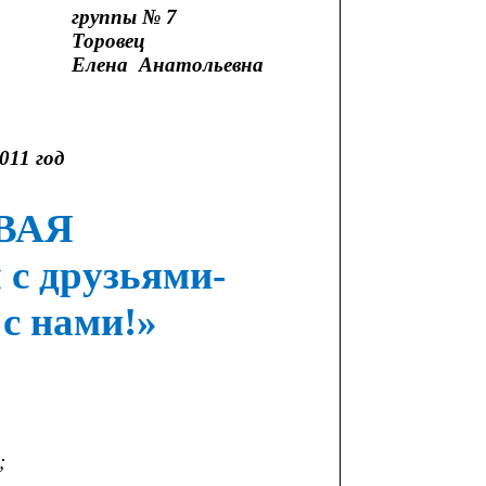
№ 7
ец
ольевна
011 год
ВАЯ
с друзьями-
 с нами!»
;