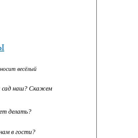
Ы
носит весёлый
л сад наш? Скажем
еет делать?
м в гости?