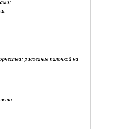
шами;
аш.
ества: рисование палочкой на
цвета