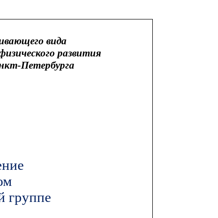
вивающего вида
физического развития
анкт-Петербурга
ение
ом
й группе