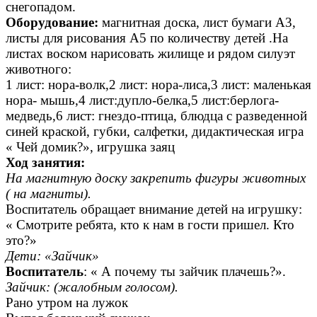
снегопадом.
Оборудование:
магнитная доска, лист бумаги А3,
листы для рисования А5 по количеству детей .На
листах воском нарисовать жилище и рядом силуэт
животного:
1 лист: нора-волк,2 лист: нора-лиса,3 лист: маленькая
нора- мышь,4 лист:дупло-белка,5 лист:берлога-
медведь,6 лист: гнездо-птица, блюдца с разведенной
синей краской, губки, салфетки, дидактическая игра
« Чей домик?», игрушка заяц
Ход занятия:
На магнитную доску закрепить фигуры животных
( на магниты).
Воспитатель обращает внимание детей на игрушку:
« Смотрите ребята, кто к нам в гости пришел. Кто
это?»
Дети: «Зайчик»
Воспитатель
: « А почему ты зайчик плачешь?».
Зайчик: (жалобным голосом).
Рано утром на лужок