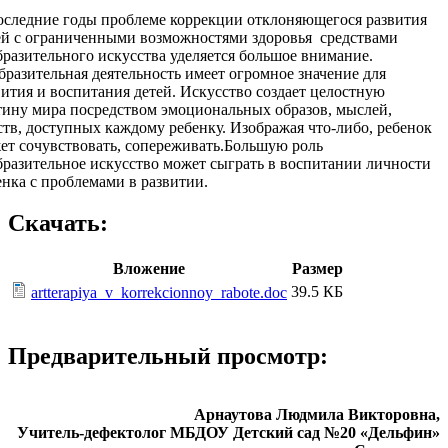
оследние годы проблеме коррекции отклоняющегося развития
ей с ограниченными возможностями здоровья средствами
бразительного искусства уделяется большое внимание.
бразительная деятельность имеет огромное значение для
вития и воспитания детей. Искусство создает целостную
тину мира посредством эмоциональных образов, мыслей,
ств, доступных каждому ребенку. Изображая что-либо, ребенок
ет сочувствовать, сопереживать.Большую роль
бразительное искусство может сыграть в воспитании личности
енка с проблемами в развитии.
Скачать:
Вложение
Размер
39.5 КБ
artterapiya_v_korrekcionnoy_rabote.doc
Предварительный просмотр:
Арнаутова Людмила Викторовна,
Учитель-дефектолог МБДОУ Детский сад №20 «Дельфин»