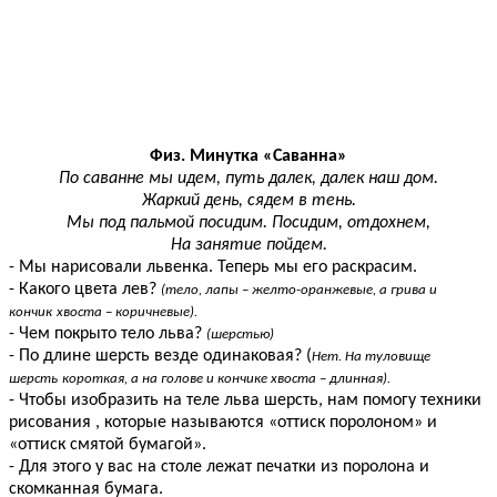
Физ. Минутка «Саванна»
По саванне мы идем, путь далек, далек наш дом.
Жаркий день, сядем в тень.
Мы под пальмой посидим. Посидим, отдохнем,
На занятие пойдем.
- Мы нарисовали львенка. Теперь мы его раскрасим.
- Какого цвета лев?
(тело, лапы – желто-оранжевые, а грива и
кончик
хвоста – коричневые).
- Чем покрыто тело льва?
(шерстью)
- По длине шерсть везде одинаковая? (
Нет. На туловище
шерсть
короткая, а на голове и кончике хвоста – длинная).
- Чтобы изобразить на теле льва шерсть, нам помогу техники
рисования , которые называются «оттиск поролоном» и
«оттиск смятой бумагой».
- Для этого у вас на столе лежат печатки из поролона и
скомканная бумага.