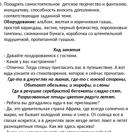
Поощрять самостоятельное детское творчество и фантазию,
инициативу, способность вносить дополнения,
соответствующие заданной теме.
Оборудование:
альбом, желтая и коричневая гуашь,
простой карандаш, ластик, черный фломастер, поролоновые
тампоны, скомканная бумага, коробочка со штемпельной
подушечкой, пропитанной гуашью.
Ход занятия
- Давайте поздороваемся с гостями.
- Какое у вас настроение?
- Отлично. Тогда спешу пригласить вас в путешествие. А вот
куда узнаете из стихотворения, которое я сейчас прочитаю:
Где-то в джунглях на лианах, где-то с южной стороны,
Обитают обезьяны, и жирафы, и слоны
Где в речушке серебристой бегемоты сладко спят,
Разрисованные птицы цветом радуги летят.
- Ребята вы догадались куда я вас приглашаю?
- Да, это удивительная страна Африка, где всегда солнечно и
жарко, не бывает холодной зимы и снега. От солнца все в
глазах искрится, а в джунглях звон везде летит, поют и летят
разноцветные птицы. Как же здесь красиво!