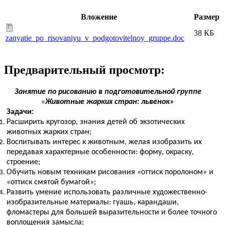
Вложение
Размер
38 КБ
zanyatie_po_risovaniyu_v_podgotovitelnoy_gruppe.doc
Предварительный просмотр:
Занятие по рисованию в подготовительной группе
«
Животные жарких стран: львенок»
Задачи:
Расширить кругозор, знания детей об экзотических
животных жарких стран;
Воспитывать интерес к животным, желая изобразить их
передавая характерные особенности: форму, окраску,
строение;
Обучить новым техникам рисования «оттиск поролоном» и
«оттиск смятой бумагой»;
Развить умение использовать различные художественно-
изобразительные материалы: гуашь, карандаши,
фломастеры для большей выразительности и более точного
воплощения замысла;