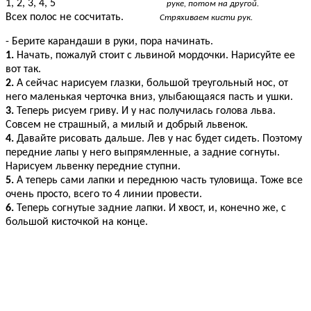
1, 2, 3, 4, 5
руке, потом на другой.
Всех полос не сосчитать.
Стряхиваем кисти рук.
- Берите карандаши в руки, пора начинать.
1.
Начать, пожалуй стоит с львиной мордочки. Нарисуйте ее
вот так.
2.
А сейчас нарисуем глазки, большой треугольный нос, от
него маленькая черточка вниз, улыбающаяся пасть и ушки.
3.
Теперь рисуем гриву. И у нас получилась голова льва.
Совсем не страшный, а милый и добрый львенок.
4.
Давайте рисовать дальше. Лев у нас будет сидеть. Поэтому
передние лапы у него выпрямленные, а задние согнуты.
Нарисуем львенку передние ступни.
5.
А теперь сами лапки и переднюю часть туловища. Тоже все
очень просто, всего то 4 линии провести.
6.
Теперь согнутые задние лапки. И хвост, и, конечно же, с
большой кисточкой на конце.