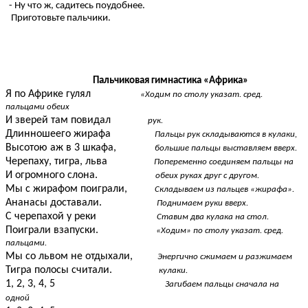
- Ну что ж, садитесь поудобнее.
Приготовьте пальчики.
Пальчиковая гимнастика «Африка»
Я по Африке гулял
«Ходим по столу указат. сред.
пальцами
обеих
И зверей там повидал
рук.
Длинношеего жирафа
Пальцы рук складываются в кулаки,
Высотою аж в 3 шкафа,
большие пальцы выставляем вверх.
Черепаху, тигра, льва
Попеременно соединяем пальцы на
И огромного слона.
обеих руках друг с другом.
Мы с жирафом поиграли,
Складываем из пальцев «жирафа».
Ананасы доставали.
Поднимаем руки вверх.
С черепахой у реки
Ставим два кулака на стол.
Поиграли взапуски.
«Ходим» по столу указат. сред.
пальцами.
Мы со львом не отдыхали,
Энергично сжимаем и разжимаем
Тигра полосы считали.
кулаки.
1, 2, 3, 4, 5
Загибаем пальцы сначала на
одной