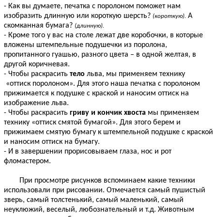
- Как вы думаете, печатка с поролоном поможет нам
изобразить длинную или короткую шерсть?
А
(короткую).
скомканная бумага?
(длинную).
- Кроме того у вас на столе лежат две коробочки, в которые
вложены штемпельные подушечки из поролона,
пропитанного гуашью, разного цвета – в одной желтая, в
другой коричневая.
- Чтобы раскрасить
тело
льва, мы применяем технику
«оттиск поролоном». Для этого наша печатка с поролоном
прижимается к подушке с краской и наносим оттиск на
изображение льва.
- Чтобы раскрасить
гриву и кончик хвоста
мы применяем
технику «оттиск смятой бумагой». Для этого берем и
прижимаем смятую бумагу к штемпельной подушке с краской
и наносим оттиск на бумагу.
- И в завершении прорисовываем глаза, нос и рот
фломастером.
При просмотре рисунков вспоминаем какие техники
использовали при рисовании. Отмечается самый пушистый
зверь, самый толстенький, самый маленький, самый
неуклюжий, веселый, любознательный и т.д. Животным