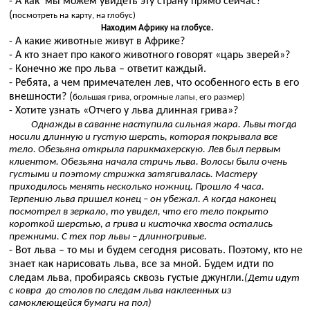
- А как мы можем увидеть эту страну прямо сейчас?
(
посмотреть на
карту, на глобус)
Находим Африку на глобусе.
- А какие животные живут в Африке?
- А кто знает про какого животного говорят «царь зверей»?
- Конечно же про льва – ответит каждый.
- Ребята, а чем примечателен лев, что особенного есть в его
внешности? (
большая грива, огромные лапы, его размер)
- Хотите узнать «Отчего у льва длинная грива»?
Однажды в саванне наступила сильная жара. Львы тогда
носили длинную и густую шерсть, которая покрывала все
тело. Обезьяна открыла парикмахерскую. Лев был первым
клиентом. Обезьяна начала стричь льва. Волосы были очень
густыми и поэтому стрижка затягивалась. Мастеру
приходилось менять несколько ножниц. Прошло 4 часа.
Терпению льва пришел конец – он убежал. А когда наконец
посмотрел в зеркало, то увидел, что его тело покрыто
короткой шерстью, а грива и кисточка хвоста остались
прежними. С тех пор львы – длинногривые.
- Вот льва – то мы и будем сегодня рисовать. Поэтому, кто не
знает как нарисовать льва, все за мной. Будем идти по
следам льва, пробираясь сквозь густые джунгли
.
(Дети идут
с ковра до столов по следам льва наклеенных из
самоклеющейся бумаги на пол)