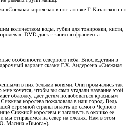
а «Снежная королева» в постановке Г. Казанского по
шим количеством воды, губки для тонировки, кисти,
королева». DVD-диск с записью фрагмента
рные особенности северного неба. Впоследствии в
одарочный вариант сказки Г.Х. Андерсена «Снежная
ряженными в них белыми конями. Они промчались так
Но мне хочется, чтобы вы сами угадали название этой
имает обложку, дает детям полюбоваться красивым
ма Снежная королева пожаловала в наш город. Ведь
 нашей огромной страны вплоть до самого Черного
илище Снежной королевы и заглянуть в окошко ее
 и мы отправимся на север на оленях. Нам в этом
я Ю. Масина «Вьюга»).