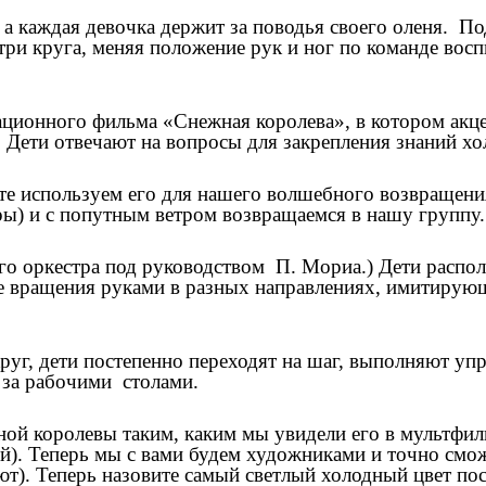
а каждая девочка держит за поводья своего оленя. П
ри круга, меняя положение рук и ног по команде воспит
ционного фильма «Снежная королева», в котором акце
орму. Дети отвечают на вопросы для закрепления
айте используем его для нашего волшебного возвращени
ры) и с попутным ветром возвращаемся в нашу группу.
 оркестра под руководством П. Мориа.) Дети располаг
ые вращения руками в разных направлениях, имитиру
, дети постепенно переходят на шаг, выполняют упр
 за рабочими столами.
ной королевы таким, каким мы увидели его в мультфил
й). Теперь мы с вами будем художниками и точно сможе
ют). Теперь назовите самый светлый холодный цвет по