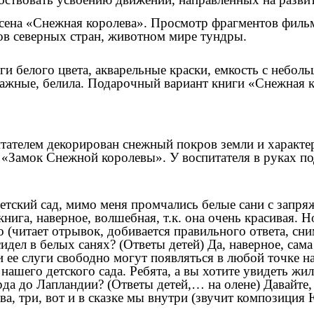
сена «Снежная королева». Просмотр фрагментов фильм
ов северных стран, животном мире тундры.
 белого цвета, акварельные краски, емкость с неболь
влажные, белила. Подарочный вариант книги «Снежная 
итателем декорирован снежный покров земли и характе
а «Замок Снежной королевы». У воспитателя в руках п
детский сад, мимо меня промчались белые сани с зап
 книга, наверное, волшебная, т.к. она очень красивая. 
 (читает отрывок, добивается правильного ответа, сн
сидел в белых санях? (Ответы детей) Да, наверное, са
 и ее слуги свободно могут появляться в любой точке
 нашего детского сада. Ребята, а вы хотите увидеть ж
рда до Лапландии? (Ответы детей,… на олене) Давайте,
два, три, вот и в сказке мы внутри (звучит композици