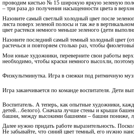
проводим кистью № 15 широкую яркую зеленую полосу
– три раза до получения насыщенности цвета в верхн
Назовите самый светлый холодный цвет после зелен
листа поверх зеленой полосы и так же в вертикально
цвет растекся немного меньше зеленого (дети выполн
Назовите последний самый темный холодный цвет (о
растечься и повторяем столько раз, чтобы фиолетовы
Мои юные художники, переверните свои работы верхн
необходимо, чтобы краски немного высохли, поэтому
Физкультминутка. Игра в снежки под ритмичную муз
Игра заканчивается по команде воспитателя. Дети в
Воспитатель. А теперь, как опытные художники, кажды
детей…белого). Сначала лучше стены и крыши башен 
башни, между высокими башнями – башни пониже, лу
Далее нужно придать работе выразительность. Поско
Не забывайте, что синий цвет темный, его нужно нан