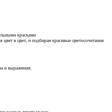
рельными красками
цвет в цвет, и подбирая красивые цветосочетания
ва и выражения.
тие разных групп мышц.