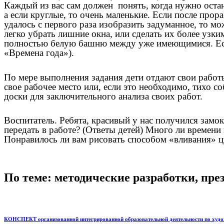
Каждый из вас сам должен понять, когда нужно остан
а если круглые, то очень маленькие. Если после прор
удалось с первого раза изобразить задуманное, то м
легко убрать лишние окна, или сделать их более узки
полностью белую башню между уже имеющимися. Есть 
«Времена года»).
По мере выполнения задания дети отдают свои работ
свое рабочее место или, если это необходимо, тихо с
доски для заключительного анализа своих работ.
Воспитатель. Ребята, красивый у нас получился замок
передать в работе? (Ответы детей) Много ли времени
Понравилось ли вам рисовать способом «вливания» цв
По теме: методические разработки, пр
КОНСПЕКТ организованной интегрированной образовательной деятельности по художе