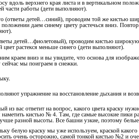
 вдоль верхнего края листа и в вертикальном положе
ей части работы (дети выполняют).
ого (ответы детей…синий), проводим той же кистью ш
м положении даем синему цвету растечься вниз. Повтор
яют).
тветы детей…фиолетовый), проводим кистью широкую 
й цвет растекся меньше синего (дети выполняют).
им краем вниз и вы увидите, что основа для изображе
 сейчас мы поиграем в снежки.
ыку.
ыполняют упражнение на восстановление дыхания и воз
й из вас ответит на вопрос, какого цвета краску нужн
наметить кистью № 4. Там, где самые высокие пики ра
чше разной высоты. Все башни узкие, поэтому белые 
льку белую краску мы уже используем, краской какого
осить очень осторожно, самой тонкой кистью №2 и оче