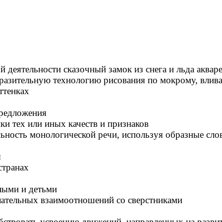
й деятельности сказочный замок из снега и льда аква
азительную технологию рисования по мокрому, вливая 
ттенках
предложения
ки тех или иных качеств и признаков
ьность монологической речи, используя образные сло
ы
странах
лыми и детьми
ательных взаимоотношений со сверстниками
бствовать усвоению движений, направленных на разви