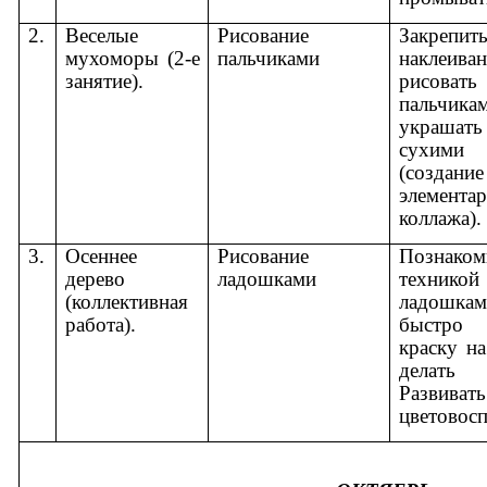
2.
Веселые
Рисование
Закрепи
мухоморы (2-е
пальчиками
наклеива
занятие).
рисова
пальчик
украша
сухими
(создание
элемента
коллажа).
3.
Осеннее
Рисование
Позна
дерево
ладошками
техникой
(коллективная
ладошка
работа).
быстро
краску н
делать 
Развивать
цветовосп