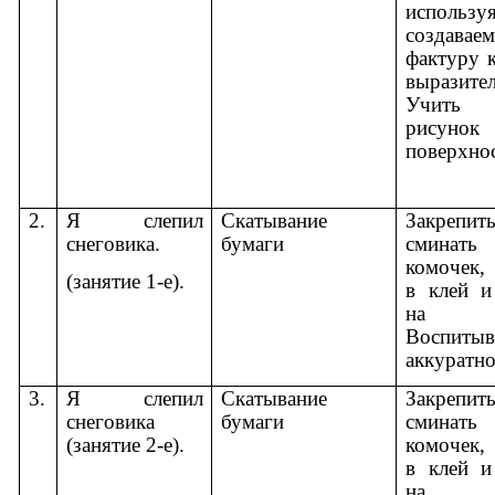
использу
создавае
фактуру к
выразител
Учить 
рисуно
поверхнос
2.
Я слепил
Скатывание
Закрепит
снеговика.
бумаги
сминать 
комочек,
(занятие 1-е).
в клей и
на с
Воспитыв
аккуратно
3.
Я слепил
Скатывание
Закрепит
снеговика
бумаги
сминать 
(занятие 2-е).
комочек,
в клей и
на с