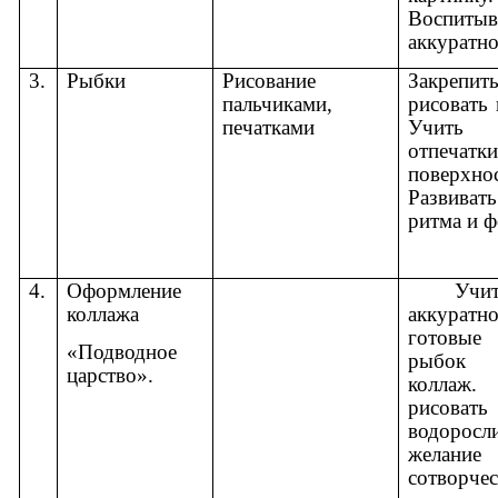
Воспитыв
аккуратно
3.
Рыбки
Рисование
Закрепи
пальчиками,
рисовать 
печатками
Учить 
отпечат
поверхнос
Развива
ритма и 
4.
Оформление
Учить
коллажа
аккуратно
готовы
«Подводное
рыбок
царство».
колла
рисовать
водоросл
желание 
сотвор