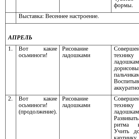
формы.
Выставка: Весеннее настроение.
АПРЕЛЬ
1.
Вот какие
Рисование
Совершен
осьминоги!
ладошками
технику
ладошка
дорисовы
пальчикам
Воспитыв
аккуратно
2.
Вот какие
Рисование
Совершен
осьминоги!
ладошками
технику
(продолжение).
ладошкам
Развива
ритма 
Учить до
картинку.