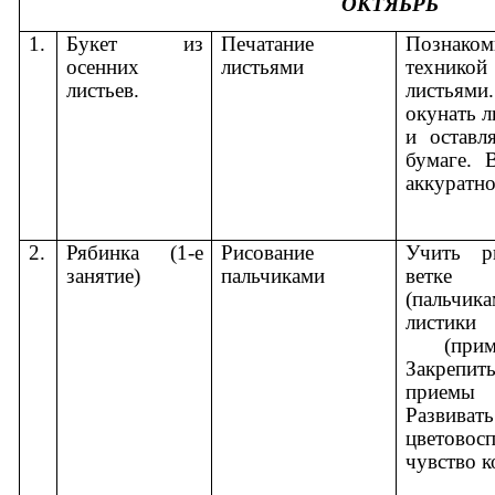
ОКТЯБРЬ
1.
Букет из
Печатание
Позна
осенних
листьями
техникой
листьев.
листья
окунать л
и оставл
бумаге. 
аккуратно
2.
Рябинка (1-е
Рисование
Учить р
занятие)
пальчиками
ветке
(пальч
листики
(примак
Закрепи
приемы 
Развивать
цветовосп
чувство 