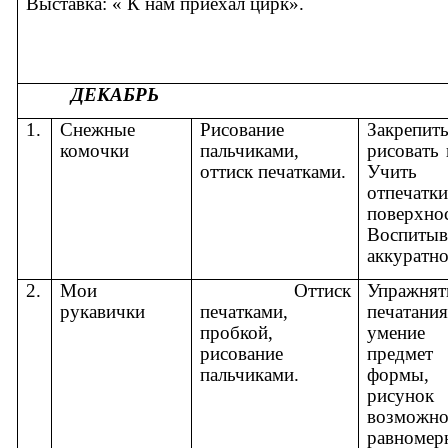
Выставка: « К нам приехал цирк».
ДЕКАБРЬ
1.
Снежные
Рисование
Закрепи
комочки
пальчиками,
рисовать 
оттиск печатками.
Учить 
отпечат
поверхно
Воспитыв
аккуратно
2.
Мои
Оттиск
Упражнят
рукавички
печатками,
печатания
пробкой,
умение
рисование
предмет
пальчиками.
формы
рису
возможно
равноме