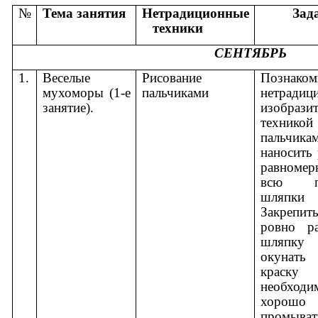
№
Тема занятия
Нетрадиционные
Зада
техники
СЕНТЯБРЬ
1.
Веселые
Рисование
Познаком
мухоморы (1-е
пальчиками
нетрадиц
занятие).
изобрази
техникой
пальчик
наносить
равномер
всю по
шляпк
Закрепи
ровно ра
шляпк
окунат
краску
необходи
хоро
промыват