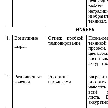
необход
раб
нетрадиц
изобрази
техниках.
НОЯБРЬ
1.
Воздушные
Оттиск пробкой,
Познаком
тампонирование.
технико
шары.
пробкой.
цветовосп
воспитыв
аккуратно
2.
Разноцветные
Рисование
Закрепи
колечки
пальчиками
рисовать 
наносить
всей по
листа. В
аккуратно