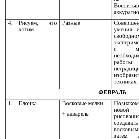
Воспитыв
аккуратно
4.
Рисуем, что
Разные
Совершен
хотим.
умения 
свободно
эксперим
с мате
необход
раб
нетрадиц
изобрази
техниках.
ФЕВРАЛЬ
1.
Елочка
Восковые мелки
Познаком
новой 
+ акварель
рисован
создава
восковым
затем з