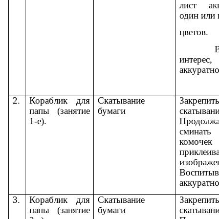
лист ак
один или 
цветов.
Воспи
интерес,
аккуратно
2.
Кораблик для
Скатывание
Закрепит
папы (занятие
бумаги
скатыван
1-е).
Продолж
сминать
комо
прикле
изображе
Воспитыв
аккуратно
3.
Кораблик для
Скатывание
Закрепит
папы (занятие
бумаги
скатыван