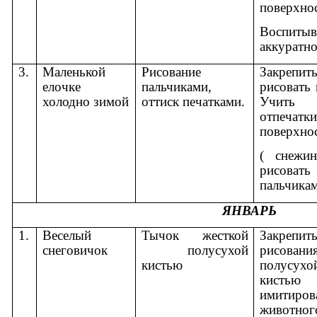
поверхнос
Воспитыв
аккуратно
3.
Маленькой
Рисование
Закрепи
елочке
пальчиками,
рисовать 
холодно зимой
оттиск печатками.
Учить 
отпечат
поверхнос
( снежин
рисова
пальчикам
ЯНВАРЬ
1.
Веселый
Тычок жесткой
Закрепи
снеговичок
полусухой
рисован
кистью
полусух
кистью
имитиров
животн