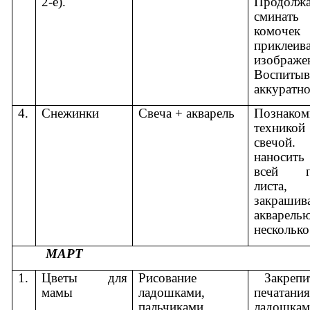
2-е).
Продолж
сминать
комо
прикле
изображе
Воспитыв
аккуратно
4.
Снежинки
Свеча + акварель
Познаком
техникой
свечо
наносить
всей по
листа
закраши
акварелью
несколько
МАРТ
1.
Цветы для
Рисование
Закрепи
мамы
ладошками,
печатания
пальчиками,
ладошкам