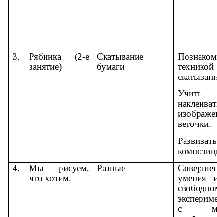
3.
Рябинка (2-е
Скатывание
Познаком
занятие)
бумаги
техн
скатывани
Учить а
накле
изображе
веточки.
Развива
композиц
4.
Мы рисуем,
Разные
Совершен
что хотим.
умения 
свободно
эксперим
с мате