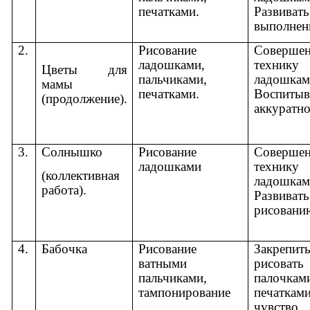
печатками.
Развиват
выполнен
2.
Рисование
Совершен
ладошками,
технику
Цветы для
пальчиками,
ладошкам
мамы
печатками.
Воспитыв
(продолжение).
аккуратно
3.
Солнышко
Рисование
Совершен
ладошками
технику
(коллективная
ладошкам
работа).
Развиват
рисовани
4.
Бабочка
Рисование
Закрепи
ватными
рисоват
пальчиками,
палоч
тампонирование
печатками
чувств