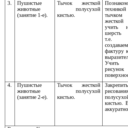
3.
Пушистые
Тычок жесткой
Позна
животные
полусухой
техникой
(занятие 1-е).
кистью.
тычком 
жесткой
учить и
шерсть 
т.е. и
создавае
фактуру к
выразител
Учить 
рисуно
поверхнос
4.
Пушистые
Тычок жесткой
Закрепи
животные
полусухой
рисован
(занятие 2-е).
кистью.
полусух
кистью. 
аккуратно