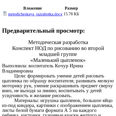
Вложение
Размер
15.78 КБ
metodicheskaya_razrabotka.docx
Предварительный просмотр:
Методическая разработка
Конспект НОД по рисованию во второй
младшей группе
«Маленький цыпленок»
Выполнила: воспитатель Кочур Ирина
Владимировна
Цели: формировать умение детей рисовать
цыпленка по образцу воспитателя; развивать мелкую
моторику рук, умение раскрашивать предмет сверху
вниз, не выходя за линию; воспитывать у детей
усидчивость и желание рисовать.
Материалы: игрушка цыпленок, большое яйцо
из-под киндера, картинки с изображением цыпленка,
листы белой бумаги формата А 5 на каждого
ребенка, кисточки, гуашевые краски желтого и