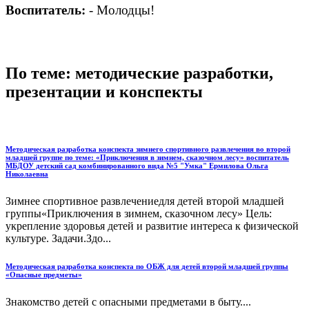
Воспитатель:
- Молодцы!
По теме: методические разработки,
презентации и конспекты
Методическая разработка конспекта зимнего спортивного развлечения во второй
младшей группе по теме: «Приключения в зимнем, сказочном лесу» воспитатель
МБДОУ детский сад комбинированного вида №5 "Умка" Ермилова Ольга
Николаевна
Зимнее спортивное развлечениедля детей второй младшей
группы«Приключения в зимнем, сказочном лесу» Цель:
укрепление здоровья детей и развитие интереса к физической
культуре. Задачи.Здо...
Методическая разработка конспекта по ОБЖ для детей второй младшей группы
«Опасные предметы»
Знакомство детей с опасными предметами в быту....