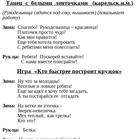
Танец с белыми ленточками (карельск.н.м.)
(Рукодельница садится под елку, вышивает) (показывает
работу)
Зима:
Спасибо! Рукодельница – красавица!
Платочек просто чудо!
Как мне нравится!
Еще тебя хотела попросить
С ребятами меня повеселить!
Рук-ца:
Ребята! Поскорей вставайте!
С нами вместе поиграйте!
Игра «Кто быстрее построит кружок»
Зима:
Ну что за молодцы!
Веселые и ловкие ребята!
Еще загадку я хочу тебе загадать,
А ты постарайся ее отгадать
Зима:
На ветке не птичка –
Зверек-невеличка.
Мех теплый, как грелка!
Кто это?
Рук-ца:
Белка: