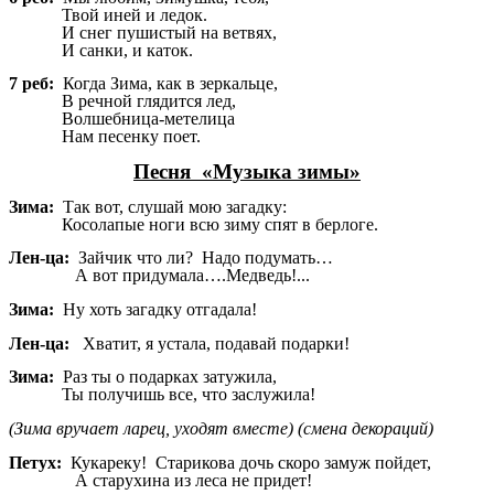
Твой иней и ледок.
И снег пушистый на ветвях,
И санки, и каток.
7 реб:
Когда Зима, как в зеркальце,
В речной глядится лед,
Волшебница-метелица
Нам песенку поет.
Песня «Музыка зимы»
Зима:
Так вот, слушай мою загадку:
Косолапые ноги всю зиму спят в берлоге.
Лен-ца:
Зайчик что ли? Надо подумать…
А вот придумала….Медведь!...
Зима:
Ну хоть загадку отгадала!
Лен-ца:
Хватит, я устала, подавай подарки!
Зима:
Раз ты о подарках затужила,
Ты получишь все, что заслужила!
(Зима вручает ларец, уходят вместе) (смена декораций)
Петух:
Кукареку! Старикова дочь скоро замуж пойдет,
А старухина из леса не придет!