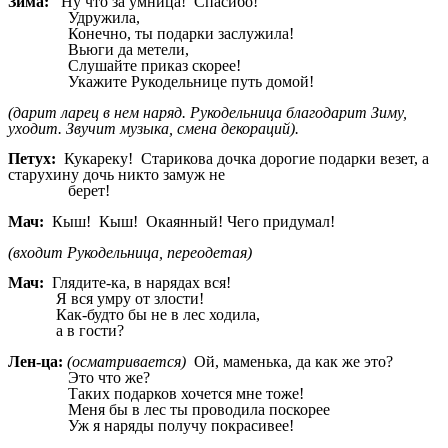
Зима:
Ну что за умница! Спасибо!
Удружила,
Конечно, ты подарки заслужила!
Вьюги да метели,
Слушайте приказ скорее!
Укажите Рукодельнице путь домой!
(дарит ларец в нем наряд. Рукодельница благодарит Зиму,
уходит. Звучит музыка, смена декораций).
Петух:
Кукареку! Старикова дочка дорогие подарки везет, а
старухину дочь никто замуж не
берет!
Мач:
Кыш! Кыш! Окаянный! Чего придумал!
(входит Рукодельница, переодетая)
Мач:
Глядите-ка, в нарядах вся!
Я вся умру от злости!
Как-будто бы не в лес ходила,
а в гости?
Лен-ца:
(осматривается)
Ой, маменька, да как же это?
Это что же?
Таких подарков хочется мне тоже!
Меня бы в лес ты проводила поскорее
Уж я наряды получу покрасивее!