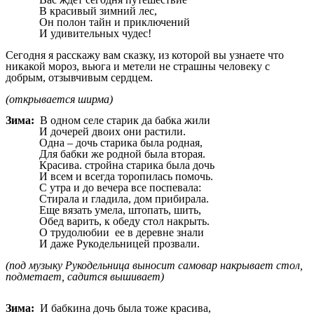
В красивый зимний лес,
Он полон тайн и приключений
И удивительных чудес!
Сегодня я расскажу вам сказку, из которой вы узнаете что
никакой мороз, вьюга и метели не страшны человеку с
добрым, отзывчивым сердцем.
(открывается ширма)
Зима:
В одном селе старик да бабка жили
И дочерей двоих они растили.
Одна – дочь старика была родная,
Для бабки же родной была вторая.
Красива. стройна старика была дочь
И всем и всегда торопилась помочь.
С утра и до вечера все поспевала:
Стирала и гладила, дом прибирала.
Еще вязать умела, штопать, шить,
Обед варить, к обеду стол накрыть.
О трудолюбии ее в деревне знали
И даже Рукодельницей прозвали.
(под музыку Рукодельница выносит самовар накрывает стол,
подметает, садится вышивает)
Зима:
И бабкина дочь была тоже красива,