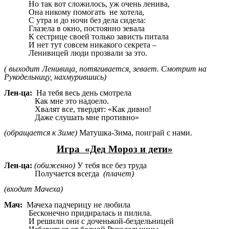
Но так вот сложилось, уж очень ленива,
Она никому помогать не хотела,
С утра и до ночи без дела сидела:
Глазела в окно, постоянно зевала
К сестрице своей только зависть питала
И нет тут совсем никакого секрета –
Ленивицей люди прозвали за это.
( выходит Ленивица, потягивается, зевает. Смотрит на
Рукодельницу, нахмурившись)
Лен-ца:
На тебя весь день смотрела
Как мне это надоело.
Хвалят все, твердят: «Как дивно!
Даже слушать мне противно»
(обращается к Зиме)
Матушка-Зима, поиграй с нами.
Игра «Дед Мороз и дети»
Лен-ца:
(обиженно)
У тебя все без труда
Получается всегда
(плачет)
(входит Мачеха)
Мач:
Мачеха падчерицу не любила
Бесконечно придиралась и пилила.
И решили они с доченькой-бездельницей