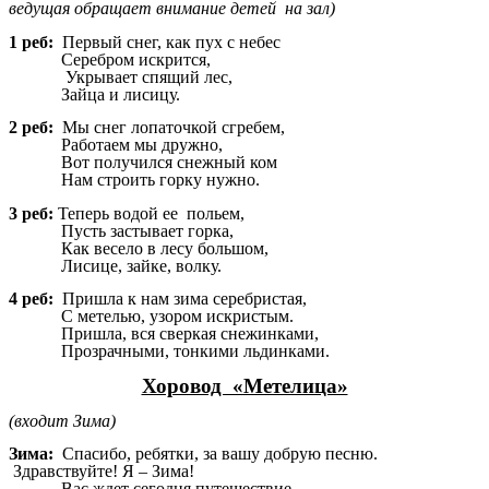
ведущая обращает внимание детей на зал)
1 реб:
Первый снег, как пух с небес
Серебром искрится,
Укрывает спящий лес,
Зайца и лисицу.
2 реб:
Мы снег лопаточкой сгребем,
Работаем мы дружно,
Вот получился снежный ком
Нам строить горку нужно.
3 реб:
Теперь водой ее польем,
Пусть застывает горка,
Как весело в лесу большом,
Лисице, зайке, волку.
4 реб:
Пришла к нам зима серебристая,
С метелью, узором искристым.
Пришла, вся сверкая снежинками,
Прозрачными, тонкими льдинками.
Хоровод «Метелица»
(входит Зима)
Зима:
Спасибо, ребятки, за вашу добрую песню.
Здравствуйте! Я – Зима!
Вас ждет сегодня путешествие