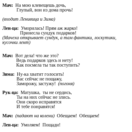
Мач:
На мою клевещешь дочь,
Глупый, вон из дома прочь!
(входит Ленивица и Зима)
Лен-ца:
Уморилась! Прям аж жарко!
Принесла сундук подарков!
(Мачеха открывает сундук, а там фантики, лоскутики,
кусочки лент)
Мач:
Вот дела! что же это?
Ведь подарков здесь и нету!
Как посмела ты так поступить?
Зима:
Ну-ка хватит голосить!
Вас сейчас не пощажу,
Заморожу, застужу!
(погоня)
Рук-ца:
Матушка, ты не сердись,
Ты на них сейчас не злись.
Они скоро исправятся
И тебе понравятся!
Мач:
(падают на колени)
Обещаем! Обещаем!
Лен-ца:
Умоляем! Пощади!