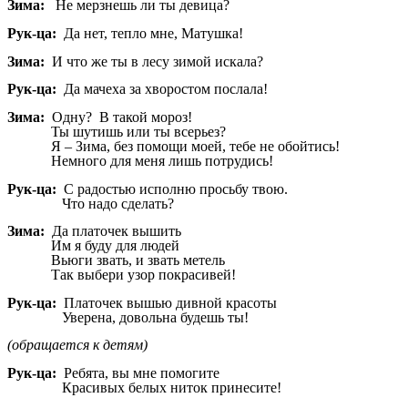
Зима:
Не мерзнешь ли ты девица?
Рук-ца:
Да нет, тепло мне, Матушка!
Зима:
И что же ты в лесу зимой искала?
Рук-ца:
Да мачеха за хворостом послала!
Зима:
Одну? В такой мороз!
Ты шутишь или ты всерьез?
Я – Зима, без помощи моей, тебе не обойтись!
Немного для меня лишь потрудись!
Рук-ца:
С радостью исполню просьбу твою.
Что надо сделать?
Зима:
Да платочек вышить
Им я буду для людей
Вьюги звать, и звать метель
Так выбери узор покрасивей!
Рук-ца:
Платочек вышью дивной красоты
Уверена, довольна будешь ты!
(обращается к детям)
Рук-ца:
Ребята, вы мне помогите
Красивых белых ниток принесите!