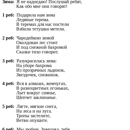
Зима:
Я не надоедаю! Послушай ребят,
Как обо мне они говорят!
1 реб:
Подарила нам зима
Ледяные терема.
В теремах для нас постели
Взбили тетушки метели.
2 реб:
Чародейкою зимой
Околдован лес стоит
И под снежной бахромой
Сказки тихо говорит.
3 реб:
Разукрасилась зима:
На уборе бахрома
Из прозрачных льдинок,
Звездочек, снежинок.
4 реб:
Вся в алмазах, жемчугах,
В разноцветных огоньках,
Льет вокруг сиянье,
Шепчет заклинанье.
5 реб:
Лягте, мягкие снега,
На леса и на луга.
Тропы застелите,
Ветви опушите.
6 реб:
Мы любим, Зимушка, тебя,