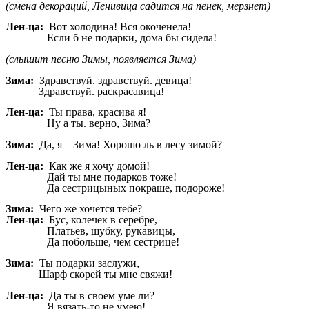
(смена декораций, Ленивица садится на пенек, мерзнет)
Лен-ца:
Вот холодина! Вся окоченела!
Если б не подарки, дома бы сидела!
(слышит песню Зимы, появляется Зима)
Зима:
Здравствуй. здравствуй. девица!
Здравствуй. раскрасавица!
Лен-ца:
Ты права, красива я!
Ну а ты. верно, Зима?
Зима:
Да, я – Зима! Хорошо ль в лесу зимой?
Лен-ца:
Как же я хочу домой!
Дай ты мне подарков тоже!
Да сестрицыных покраше, подороже!
Зима:
Чего же хочется тебе?
Лен-ца:
Бус, колечек в серебре,
Платьев, шубку, рукавицы,
Да побольше, чем сестрице!
Зима:
Ты подарки заслужи,
Шарф скорей ты мне свяжи!
Лен-ца:
Да ты в своем уме ли?
Я вязать-то не умею!