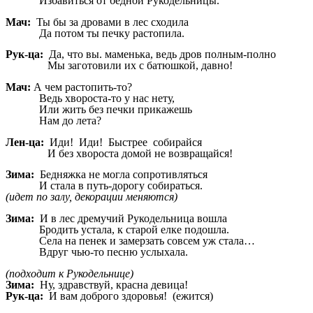
Избавиться от бедной Рукодельницы.
Мач:
Ты бы за дровами в лес сходила
Да потом ты печку растопила.
Рук-ца:
Да, что вы. маменька, ведь дров полным-полно
Мы заготовили их с батюшкой, давно!
Мач:
А чем растопить-то?
Ведь хвороста-то у нас нету,
Или жить без печки прикажешь
Нам до лета?
Лен-ца:
Иди! Иди! Быстрее собирайся
И без хвороста домой не возвращайся!
Зима:
Бедняжка не могла сопротивляться
И стала в путь-дорогу собираться.
(идет по залу, декорации меняются)
Зима:
И в лес дремучий Рукодельница вошла
Бродить устала, к старой елке подошла.
Села на пенек и замерзать совсем уж стала…
Вдруг чью-то песню услыхала.
(подходит к Рукодельнице)
Зима:
Ну, здравствуй, красна девица!
Рук-ца:
И вам доброго здоровья! (ежится)