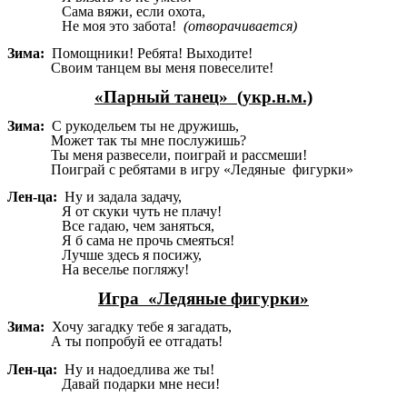
Сама вяжи, если охота,
Не моя это забота!
(отворачивается)
Зима:
Помощники! Ребята! Выходите!
Своим танцем вы меня повеселите!
«Парный танец» (укр.н.м.)
Зима:
С рукодельем ты не дружишь,
Может так ты мне послужишь?
Ты меня развесели, поиграй и рассмеши!
Поиграй с ребятами в игру «Ледяные фигурки»
Лен-ца:
Ну и задала задачу,
Я от скуки чуть не плачу!
Все гадаю, чем заняться,
Я б сама не прочь смеяться!
Лучше здесь я посижу,
На веселье погляжу!
Игра «Ледяные фигурки»
Зима:
Хочу загадку тебе я загадать,
А ты попробуй ее отгадать!
Лен-ца:
Ну и надоедлива же ты!
Давай подарки мне неси!