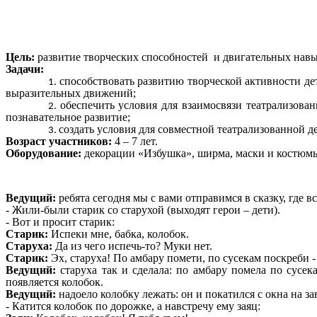
Цель:
развитие творческих способностей и двигательных навы
Задачи:
способствовать развитию творческой активности де
выразительных движений;
обеспечить условия для взаимосвязи театрализова
познавательное развитие;
создать условия для совместной театрализованной д
Возраст участников:
4 – 7 лет.
Оборудование:
декорации «Избушка», ширма, маски и костюм
Ведущий:
ребята сегодня мы с вами отправимся в сказку, где в
- Жили-были старик со старухой (выходят герои – дети).
- Вот и просит старик:
Старик:
Испеки мне, бабка, колобок.
Старуха:
Да из чего испечь-то? Муки нет.
Старик:
Эх, старуха! По амбару помети, по сусекам поскреби -
Ведущий:
старуха так и сделала: по амбару помела по сусек
появляется колобок.
Ведущий:
надоело колобку лежать: он и покатился с окна на зав
- Катится колобок по дорожке, а навстречу ему заяц: