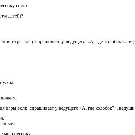
песенку спою.
еты детей)?
чания игры заяц спрашивает у ведущего «А, где колобок?», вед
 нужна.
 волком.
ия игры волк спрашивает у ведущего «А, где колобок?», ведущий
л.
олапый.
ше мою песенку.