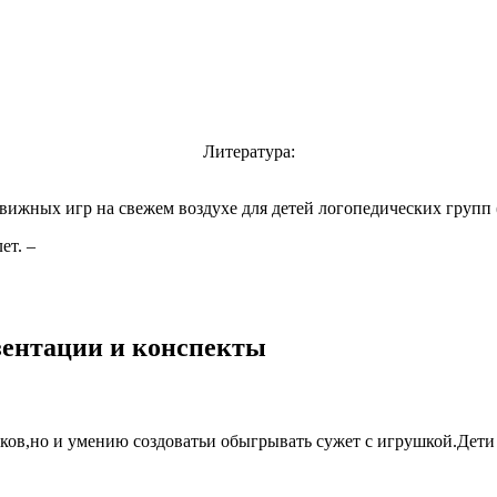
Литература:
жных игр на свежем воздухе для детей логопедических групп (О
ет. –
езентации и конспекты
ков,но и умению создоватьи обыгрывать сужет с игрушкой.Дет