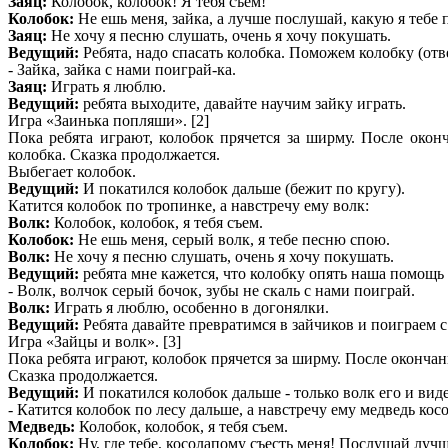
Заяц:
Колобок, колобок! Я тебя съем!
Колобок:
Не ешь меня, зайка, а лучше послушай, какую я тебе 
Заяц:
Не хочу я песню слушать, очень я хочу покушать.
Ведущий:
Ребята, надо спасать колобка. Поможем колобку (отв
- Зайка, зайка с нами поиграй-ка.
Заяц:
Играть я люблю.
Ведущий:
ребята выходите, давайте научим зайку играть.
Игра «Заинька попляши». [2]
Пока ребята играют, колобок прячется за ширму. После окон
колобка. Сказка продолжается.
Выбегает колобок.
Ведущий:
И покатился колобок дальше (бежит по кругу).
Катится колобок по тропинке, а навстречу ему волк:
Волк:
Колобок, колобок, я тебя съем.
Колобок:
Не ешь меня, серый волк, я тебе песню спою.
Волк:
Не хочу я песню слушать, очень я хочу покушать.
Ведущий:
ребята мне кажется, что колобку опять наша помощь
- Волк, волчок серый бочок, зубы не скаль с нами поиграй.
Волк:
Играть я люблю, особенно в догонялки.
Ведущий:
Ребята давайте превратимся в зайчиков и поиграем с
Игра «Зайцы и волк». [3]
Пока ребята играют, колобок прячется за ширму. После окончан
Сказка продолжается.
Ведущий:
И покатился колобок дальше - только волк его и виде
- Катится колобок по лесу дальше, а навстречу ему медведь кос
Медведь:
Колобок, колобок, я тебя съем.
Колобок:
Ну, где тебе, косолапому съесть меня! Послушай луч