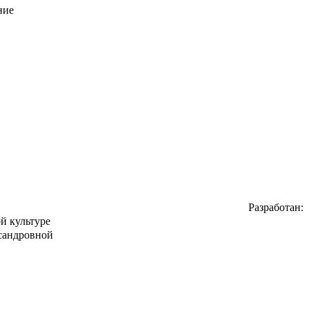
ние
Разработан:
ьтуре
овной