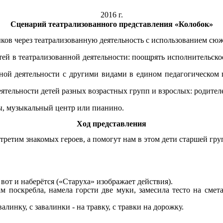
2016 г.
Сценарий театрализованного представления «Колобок»
ков через театрализованную деятельность с использованием с
тей в театрализованной деятельности: поощрять исполнительск
нной деятельности с другими видами в едином педагогическом 
еятельности детей разных возрастных групп и взрослых: родител
ы, музыкальный центр или пианино.
Ход представления
стретим знакомых героев, а помогут нам в этом дети старшей гр
 вот и наберётся («Старуха» изображает действия).
ам поскребла, намела горсти две муки, замесила тесто на сме
алинку, с завалинки - на травку, с травки на дорожку.