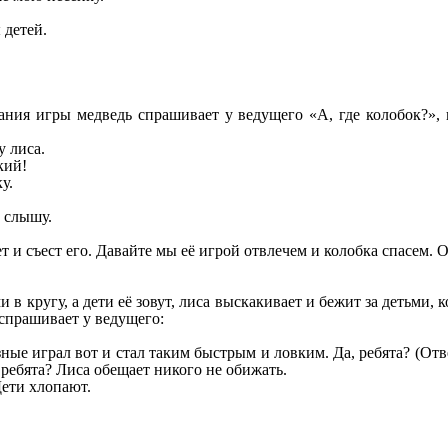
 детей.
чания игры медведь спрашивает у ведущего «А, где колобок?», 
у лиса.
кий!
у.
о слышу.
ет и съест его. Давайте мы её игрой отвлечем и колобка спасем. 
в кругу, а дети её зовут, лиса выскакивает и бежит за детьми, к
 спрашивает у ведущего:
ные играл вот и стал таким быстрым и ловким. Да, ребята? (Отв
 ребята? Лиса обещает никого не обижать.
Дети хлопают.