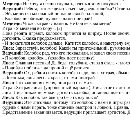
Медведь:
Не хочу я песню слушать, очень я хочу покушать.
Ведущий:
Ребята, что же делать съест медведь колобка? Ответы
- Эй, мишутка косолапый не маши своей ты лапой,
- Колобка не обижай, лучше с нами поиграй!
Медведь:
Чтож сыграю с вами я. Не боитесь вы меня?
Игра «У медведя во бору». [2]
Пока ребята играют, колобок прячется за ширму. После окон
догонять. Сказка продолжается.
- И покатился колобок дальше. Катится колобок, а навстречу ем
Лиса:
Здравствуй, колобок! Какой ты пригоженький, румянень
Ведущий:
Колобок рад, что его похвалили, и запел свою песенк
- Я колобок, колобок... (колобок поет песенку).
Лиса:
Славная песенка! Да беда, голубчик, стара я стала - плох
- Подойди поближе, да пропой ещё разочек.
Ведущий:
Ох, ребята спасать колобка надо, лиса хитрая, обман
- Лисонька, лиса лесная краса, с нами поиграй.
Лиса:
Похвалили вы меня, поиграю с вами я.
Игра «Хитрая лиса» (упрощенный вариант). Лиса стоит с детьми 
лиса. Лиса никак не может догнать колобка, останавливается и
Лиса:
Как колобок так быстро бегать научился?
Ведущий:
Это лисонька, потому что колобок с нами в игры раз
будешь с нами играть, тоже станешь быстрой и ловкой. Правда,
Представление заканчивается, ведущий приглашает артистов. 