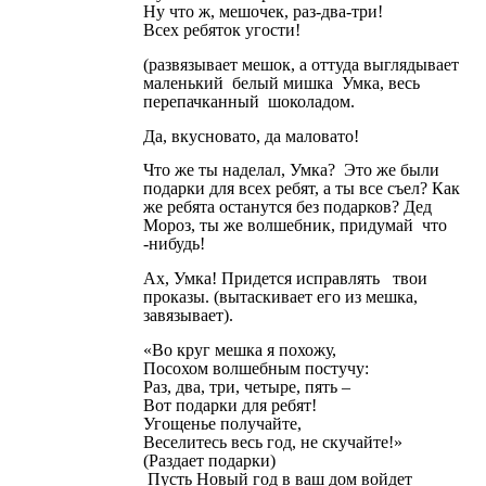
Ну что ж, мешочек, раз-два-три!
Всех ребяток угости!
(развязывает мешок, а оттуда выглядывает
маленький белый мишка Умка, весь
перепачканный шоколадом.
Да, вкусновато, да маловато!
Что же ты наделал, Умка? Это же были
подарки для всех ребят, а ты все съел? Как
же ребята останутся без подарков? Дед
Мороз, ты же волшебник, придумай что
-нибудь!
Ах, Умка! Придется исправлять твои
проказы. (вытаскивает его из мешка,
завязывает).
«Во круг мешка я похожу,
Посохом волшебным постучу:
Раз, два, три, четыре, пять –
Вот подарки для ребят!
Угощенье получайте,
Веселитесь весь год, не скучайте!»
(Раздает подарки)
Пусть Новый год в ваш дом войдет