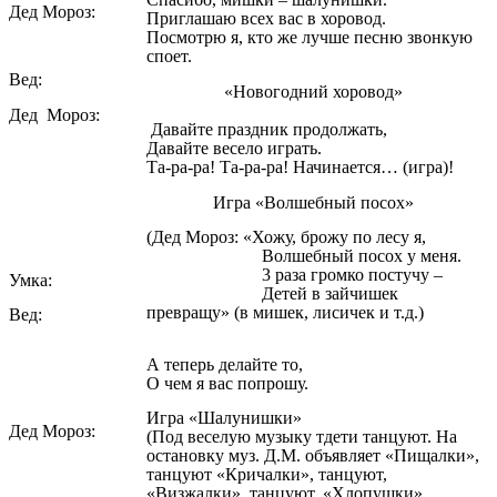
Дед Мороз:
Приглашаю всех вас в хоровод.
Посмотрю я, кто же лучше песню звонкую
споет.
Вед:
«Новогодний хоровод»
Дед Мороз:
Давайте праздник продолжать,
Давайте весело играть.
Та-ра-ра! Та-ра-ра! Начинается… (игра)!
Игра «Волшебный посох»
(Дед Мороз: «Хожу, брожу по лесу я,
Волшебный посох у меня.
3 раза громко постучу –
Умка:
Детей в зайчишек
превращу» (в мишек, лисичек и т.д.)
Вед:
А теперь делайте то,
О чем я вас попрошу.
Игра «Шалунишки»
Дед Мороз:
(Под веселую музыку тдети танцуют. На
остановку муз. Д.М. объявляет «Пищалки»,
танцуют «Кричалки», танцуют,
«Визжалки», танцуют, «Хлопушки»,