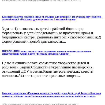
Конспект сюжетно-ролевой игры «Больница для игрушек» по руководству сюжетно -
ролевой игрой «Больница для игрушек» во 2 младшей группе
Задачи :1) познакомить детей с работой больницы,
формировать у детей представленияо профессии врача и
медицинской сестры, развивать интерес к работебольницы;2)
формирование игровой деятельности:...
ПОЛОЖЕНИЕ конкурса игрушек, созданных своими руками, по мотивам
стихотворений Агнии Барто «В стране игрушек А.Барто»
Цель: Активизировать совместное творчество детей и
родителей.Задачи:Содействие укреплению партнерских
отношений ДОУ и семьи.Развитие эстетических качеств
личности.Активизация потенциальных творче...
Конспект занятия по «Развитию речи» в средней группе (4-5 года) Тема: «Описание
игрушек - собаки, лисы. Составление сюжетного рассказа по набору игрушек»