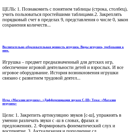
ЦЕЛЬ: 1. Познакомить с понятием таблицы (строка, столбец),
учить пользоваться простейшими таблицами.2. Закреплять
порядковый счет в пределах 9, представления о числе 0, закон
сохранения количеств...
Воспитательно-образовательная ценность игрушек. Виды игрушек, требования к
ним.
Игрушка – предмет предназначенный для детских игр,
обеспечение игровой деятельности детей и взрослых. И все
игровое оборудование. История возникновения игрушки
связано с развитием трудовой деятел...
Игра «Магазин игрушек». «Дифференциация звуков С-Ш» Тема: «Магазин
игрушек»
Цели: 1. Закрепить артикуляцию звуков [c-ш], упражнять в
умении различать звуки с -ш в словах, фразах и
предложениях. 2. Формировать фонематический слух и
восприятие. 3. Актуализация и пополнение сл...