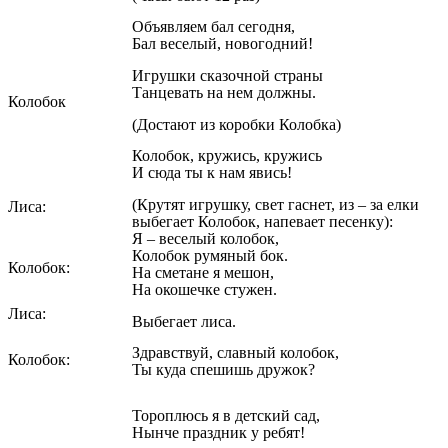
Объявляем бал сегодня,
Бал веселый, новогодний!
Игрушки сказочной страны
Танцевать на нем должны.
Колобок
(Достают из коробки Колобка)
Колобок, кружись, кружись
И сюда ты к нам явись!
(Крутят игрушку, свет гаснет, из – за елки
Лиса:
выбегает Колобок, напевает песенку):
Я – веселый колобок,
Колобок румяный бок.
Колобок:
На сметане я мешон,
На окошечке стужен.
Лиса:
Выбегает лиса.
Здравствуй, славный колобок,
Колобок:
Ты куда спешишь дружок?
Тороплюсь я в детский сад,
Нынче праздник у ребят!