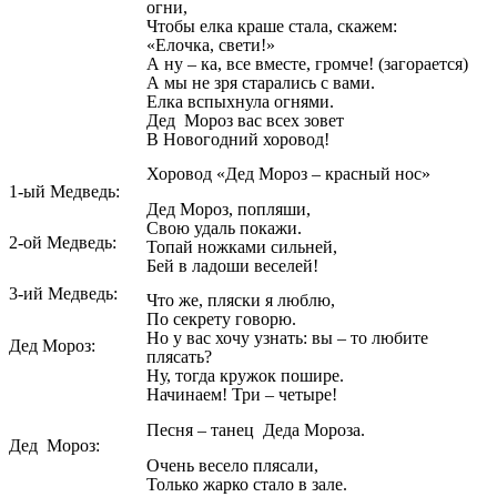
огни,
Чтобы елка краше стала, скажем:
«Елочка, свети!»
А ну – ка, все вместе, громче! (загорается)
А мы не зря старались с вами.
Елка вспыхнула огнями.
Дед Мороз вас всех зовет
В Новогодний хоровод!
Хоровод «Дед Мороз – красный нос»
1-ый Медведь:
Дед Мороз, попляши,
Свою удаль покажи.
2-ой Медведь:
Топай ножками сильней,
Бей в ладоши веселей!
3-ий Медведь:
Что же, пляски я люблю,
По секрету говорю.
Но у вас хочу узнать: вы – то любите
Дед Мороз:
плясать?
Ну, тогда кружок пошире.
Начинаем! Три – четыре!
Песня – танец Деда Мороза.
Дед Мороз:
Очень весело плясали,
Только жарко стало в зале.