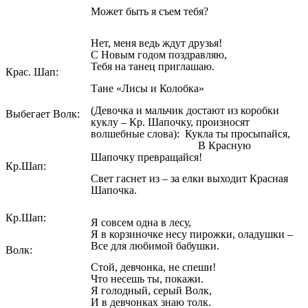
Может быть я съем тебя?
Нет, меня ведь ждут друзья!
С Новым годом поздравляю,
Тебя на танец приглашаю.
Крас. Шап:
Тане «Лисы и Колобка»
(Девочка и мальчик достают из коробки
Выбегает Волк:
куклу – Кр. Шапочку, произносят
волшебные слова): Кукла ты просыпайся,
В Красную
Шапочку превращайся!
Кр.Шап:
Свет гаснет из – за елки выходит Красная
Шапочка.
Кр.Шап:
Я совсем одна в лесу,
Я в корзиночке несу пирожки, оладушки –
Все для любимой бабушки.
Волк:
Стой, девчонка, не спеши!
Что несешь ты, покажи.
Я голодный, серый Волк,
И в девчонках знаю толк.