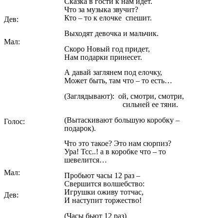
Сказка в гости к нам идет.
Что за музыка звучит?
Кто – то к елочке спешит.
Дев:
Выходят девочка и мальчик.
Мал:
Скоро Новый год придет,
Нам подарки принесет.
А давай заглянем под елочку,
Может быть, там что – то есть…
(Заглядывают): ой, смотри, смотри,
сильней ее тяни.
(Вытаскивают большую коробку –
Голос:
подарок).
Что это такое? Это нам сюрпиз?
Ура! Тсс..! а в коробке что – то
шевелится…
Мал:
Пробьют часы 12 раз –
Свершится волшебство:
Игрушки оживу тотчас,
Дев:
И наступит торжество!
(Часы бьют 12 раз)