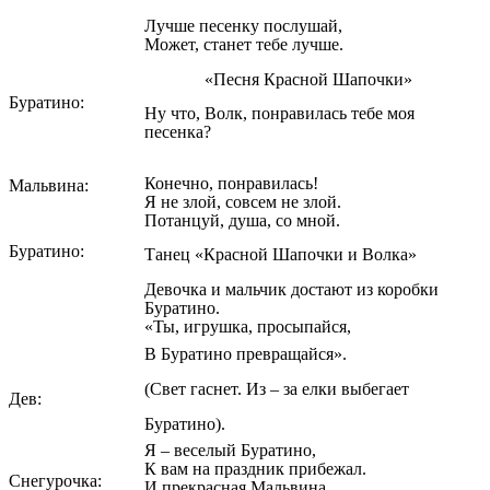
Лучше песенку послушай,
Может, станет тебе лучше.
«Песня Красной Шапочки»
Буратино:
Ну что, Волк, понравилась тебе моя
песенка?
Конечно, понравилась!
Мальвина:
Я не злой, совсем не злой.
Потанцуй, душа, со мной.
Буратино:
Танец «Красной Шапочки и Волка»
Девочка и мальчик достают из коробки
Буратино.
«Ты, игрушка, просыпайся,
В Буратино превращайся».
(Свет гаснет. Из – за елки выбегает
Дев:
Буратино).
Я – веселый Буратино,
К вам на праздник прибежал.
Снегурочка:
И прекрасная Мальвина