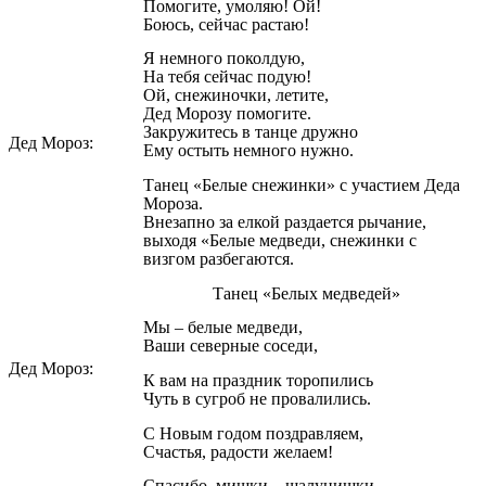
Помогите, умоляю! Ой!
Боюсь, сейчас растаю!
Я немного поколдую,
На тебя сейчас подую!
Ой, снежиночки, летите,
Дед Морозу помогите.
Закружитесь в танце дружно
Дед Мороз:
Ему остыть немного нужно.
Танец «Белые снежинки» с участием Деда
Мороза.
Внезапно за елкой раздается рычание,
выходя «Белые медведи, снежинки с
визгом разбегаются.
Танец «Белых медведей»
Мы – белые медведи,
Ваши северные соседи,
Дед Мороз:
К вам на праздник торопились
Чуть в сугроб не провалились.
С Новым годом поздравляем,
Счастья, радости желаем!
Спасибо, мишки – шалунишки.