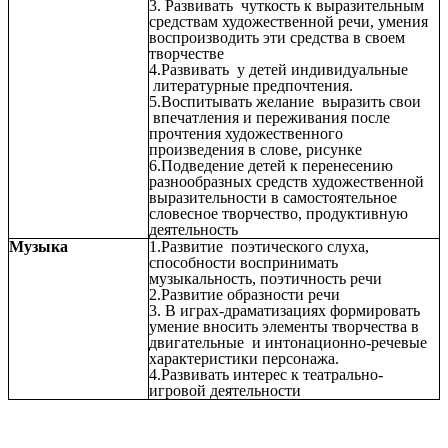
3. Развивать чуткость к выразительным
средствам художественной речи, умения
воспроизводить эти средства в своем
творчестве
4.Развивать у детей индивидуальные
литературные предпочтения.
5.Воспитывать желание выразить свои
впечатления и переживания после
прочтения художественного
произведения в слове, рисунке
6.Подведение детей к перенесению
разнообразных средств художественной
выразительности в самостоятельное
словесное творчество, продуктивную
деятельность
Музыка
1.Развитие поэтического слуха,
способности воспринимать
музыкальность, поэтичность речи
2.Развитие образности речи
3. В играх-драматизациях формировать
умение вносить элементы творчества в
двигательные и интонационно-речевые
характеристики персонажа.
4.Развивать интерес к театрально-
игровой деятельности