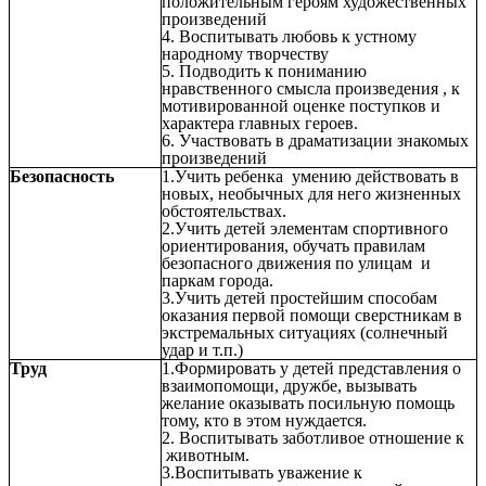
положительным героям художественных
произведений
4. Воспитывать любовь к устному
народному творчеству
5. Подводить к пониманию
нравственного смысла произведения , к
мотивированной оценке поступков и
характера главных героев.
6. Участвовать в драматизации знакомых
произведений
Безопасность
1.Учить ребенка умению действовать в
новых, необычных для него жизненных
обстоятельствах.
2.Учить детей элементам спортивного
ориентирования, обучать правилам
безопасного движения по улицам и
паркам города.
3.Учить детей простейшим способам
оказания первой помощи сверстникам в
экстремальных ситуациях (солнечный
удар и т.п.)
Труд
1.Формировать у детей представления о
взаимопомощи, дружбе, вызывать
желание оказывать посильную помощь
тому, кто в этом нуждается.
2. Воспитывать заботливое отношение к
животным.
3.Воспитывать уважение к