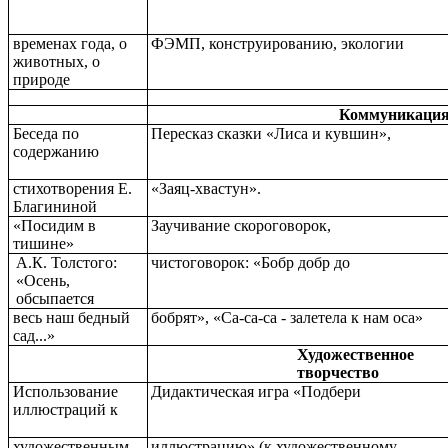
временах года, о
ФЭМП, конструированию, экологии
животных, о
природе
Коммуникаци
Беседа по
Пересказ сказки «Лиса и кувшин»,
содержанию
стихотворения Е.
«Заяц-хвастун».
Благининой
«Посидим в
Заучивание скороговорок,
тишине»
А.К. Толстого:
чистоговорок: «Бобр добр до
«Осень,
обсыпается
весь наш бедный
бобрят», «Са-са-са - залетела к нам оса»
сад...»
Художественное
творчество
Использование
Дидактическая игра «Подбери
иллюстраций к
художественным
иллюстрацию» (к художественному