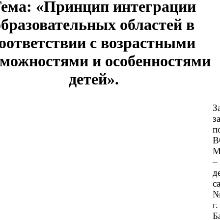
ема: «Принцип интеграции
образовательных областей в
оответствии с возрастными
зможностями и особенностями
детей».
З
з
п
В
М
–
д
с
№
г.
Б