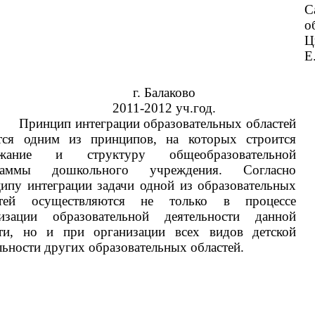
С
о
Ц
Е
г. Балаково
2011-2012 уч.год.
Принцип интеграции образовательных областей
ется одним из принципов, на которых строится
ржание и структуру общеобразовательной
раммы дошкольного учреждения. Согласно
ипу интеграции задачи одной из образовательных
стей осуществляются не только в процессе
низации образовательной деятельности данной
сти, но и при организации всех видов детской
льности других образовательных областей.