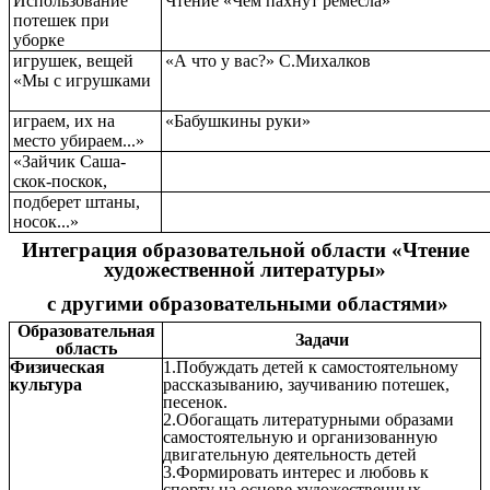
Использование
Чтение «Чем пахнут ремесла»
потешек при
уборке
игрушек, вещей
«А что у вас?» С.Михалков
«Мы с игрушками
играем, их на
«Бабушкины руки»
место убираем...»
«Зайчик Саша-
скок-поскок,
подберет штаны,
носок...»
Интеграция образовательной области «Чтение
художественной литературы»
с другими образовательными областями»
Образовательная
Задачи
область
Физическая
1.Побуждать детей к самостоятельному
культура
рассказыванию, заучиванию потешек,
песенок.
2.Обогащать литературными образами
самостоятельную и организованную
двигательную деятельность детей
3.Формировать интерес и любовь к
спорту на основе художественных