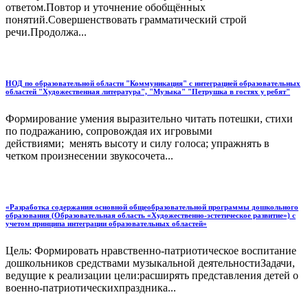
ответом.Повтор и уточнение обобщённых
понятий.Совершенствовать грамматический строй
речи.Продолжа...
НОД по образовательной области "Коммуникация" с интеграцией образовательных
областей "Художественная литература", "Музыка" "Петрушка в гостях у ребят"
Формирование умения выразительно читать потешки, стихи
по подражанию, сопровождая их игровыми
действиями; менять высоту и силу голоса; упражнять в
четком произнесении звукосочета...
«Разработка содержания основной общеобразовательной программы дошкольного
образования (Образовательная область «Художественно-эстетическое развитие») с
учетом принципа интеграции образовательных областей»
Цель: Формировать нравственно-патриотическое воспитание
дошкольников средствами музыкальной деятельностиЗадачи,
ведущие к реализации цели:расширять представления детей о
военно-патриотическихпраздника...