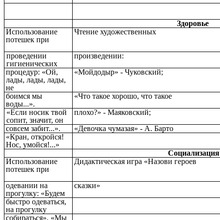
Здоровье
Использование
Чтение художественных
потешек при
проведении
произведении:
гигиенических
процедур: «Ой,
«Мойдодыр» - Чуковский;
лады, лады, лады,
не
боимся мы
«Что такое хорошо, что такое
воды...».
«Если носик твой
плохо?» - Маяковский;
сопит, значит, он
совсем забит...».
«Девочка чумазая» - А. Барто
«Кран, откройся!
Нос, умойся!...»
Социализация
Использование
Дидактическая игра «Назови героев
потешек при
одевании на
сказки»
прогулку: «Будем
быстро одеваться,
на прогулку
собираться», «Мы