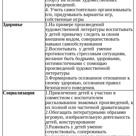
произведений.
4. Учить самостоятельно организовывать
п/и, придумывать варианты игр,
собственные игры
Здоровье
1.На примере произведений
художественной литературы воспитывать
у детей привычку следить за своим
внешним видом, совершенствовать
навыки самообслуживания
2.Воспитывать у детей умение
противостоять стрессовым ситуациям,
желание быть бодрыми, здоровыми,
оптимистичными с помощью
произведений художественной
литературы
3.Формировать осознанное отношение к
своему здоровью, осознания правил
безопасного поведения.
Социализация
1.Привлечение детей к участию в
совместном с воспитателем
рассказывании знакомых произведений, к
их полной или частичной драматизации
2.Обогащать литературными образами
игровую, изобразительную деятельность
детей, конструирование
3.Развивать у детей умение
сочувствовать, сопереживать