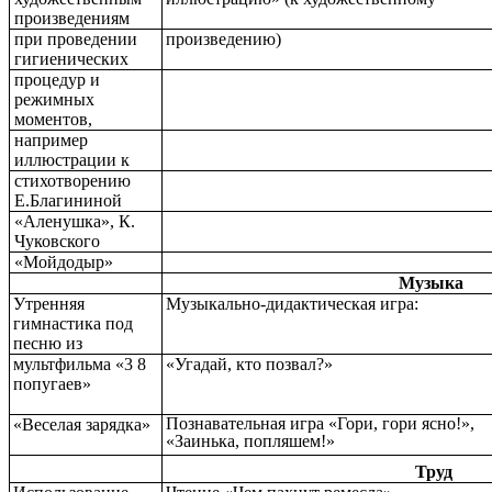
произведениям
при проведении
произведению)
гигиенических
процедур и
режимных
моментов,
например
иллюстрации к
стихотворению
Е.Благининой
«Аленушка», К.
Чуковского
«Мойдодыр»
Музыка
Утренняя
Музыкально-дидактическая игра:
гимнастика под
песню из
мультфильма «3 8
«Угадай, кто позвал?»
попугаев»
Познавательная игра «Гори, гори ясно!»,
«Веселая зарядка»
«Заинька, попляшем!»
Труд