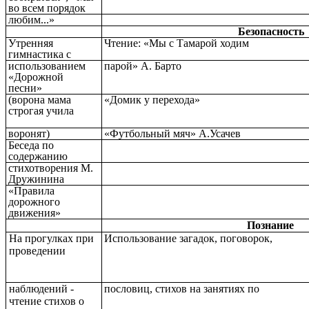
во всем порядок
любим...»
Безопасность
Утренняя
Чтение: «Мы с Тамарой ходим
гимнастика с
использованием
парой» А. Барто
«Дорожной
песни»
(ворона мама
«Домик у перехода»
строгая учила
воронят)
«Футбольный мяч» А.Усачев
Беседа по
содержанию
стихотворения М.
Дружинина
«Правила
дорожного
движения»
Познание
На прогулках при
Использование загадок, поговорок,
проведении
наблюдений -
пословиц, стихов на занятиях по
чтение стихов о