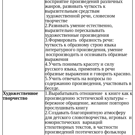
восприятие произведений различных
жанров, развивать чуткость к
выразительным средствам
художественной речи, словесном
творчестве
2.Развивать умение естественно,
выразительно пересказывать
художественные произведения
3.Формировать образность речи:
чуткость к образному строю языка
литературного произведения, умение
воспроизводить и осознавать образные
выражения
4.Учить понимать красоту и силу
русского языка, применять в речи
образные выражения и говорить красиво.
5.Учить отвечать на вопросы по
содержанию произведения, участвовать в
беседе.
Художественное
1.Вырабатывать отношение к книге как к
творчество
произведению эстетической культуры –
бережное обращение, желание повторно
прослушивать книгу
2.Создавать благоприятную атмосферу
для детского словотворчества, игровых и
юмористических вариаций
стихотворных текстов, в частности
произведений поэтического фольклора