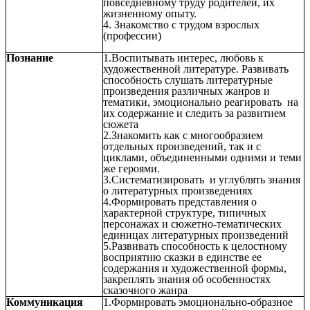
повседневному труду родителей, их
жизненному опыту.
4. Знакомство с трудом взрослых
(профессии)
Познание
1.Воспитывать интерес, любовь к
художественной литературе. Развивать
способность слушать литературные
произведения различных жанров и
тематики, эмоционально реагировать на
их содержание и следить за развитием
сюжета
2.Знакомить как с многообразием
отдельных произведений, так и с
циклами, объединенными одними и теми
же героями.
3.Систематизировать и углублять знания
о литературных произведениях
4.Формировать представления о
характерной структуре, типичных
персонажах и сюжетно-тематических
единицах литературных произведений
5.Развивать способность к целостному
восприятию сказки в единстве ее
содержания и художественной формы,
закреплять знания об особенностях
сказочного жанра
Коммуникация
1.Формировать эмоционально-образное