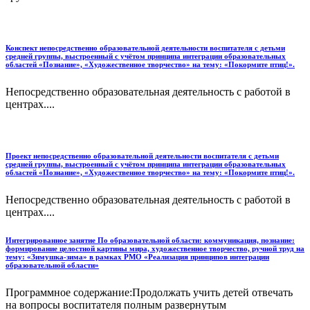
Конспект непосредственно образовательной деятельности воспитателя с детьми
средней группы, выстроенный с учётом принципа интеграции образовательных
областей «Познание», «Художественное творчество» на тему: «Покормите птиц!».
Непосредственно образовательная деятельность с работой в
центрах....
Проект непосредственно образовательной деятельности воспитателя с детьми
средней группы, выстроенный с учётом принципа интеграции образовательных
областей «Познание», «Художественное творчество» на тему: «Покормите птиц!».
Непосредственно образовательная деятельность с работой в
центрах....
Интегрированное занятие По образовательной области: коммуникация, познание:
формирование целостной картины мира, художественное творчество, ручной труд на
тему: «Зимушка-зима» в рамках РМО «Реализация принципов интеграции
образовательной области»
Программное содержание:Продолжать учить детей отвечать
на вопросы воспитателя полным развернутым