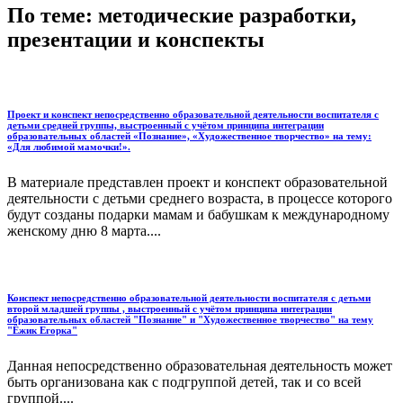
По теме: методические разработки,
презентации и конспекты
Проект и конспект непосредственно образовательной деятельности воспитателя с
детьми средней группы, выстроенный с учётом принципа интеграции
образовательных областей «Познание», «Художественное творчество» на тему:
«Для любимой мамочки!».
В материале представлен проект и конспект образовательной
деятельности с детьми среднего возраста, в процессе которого
будут созданы подарки мамам и бабушкам к международному
женскому дню 8 марта....
Конспект непосредственно образовательной деятельности воспитателя с детьми
второй младшей группы , выстроенный с учётом принципа интеграции
образовательных областей "Познание" и "Художественное творчество" на тему
"Ёжик Егорка"
Данная непосредственно образовательная деятельность может
быть организована как с подгруппой детей, так и со всей
группой....