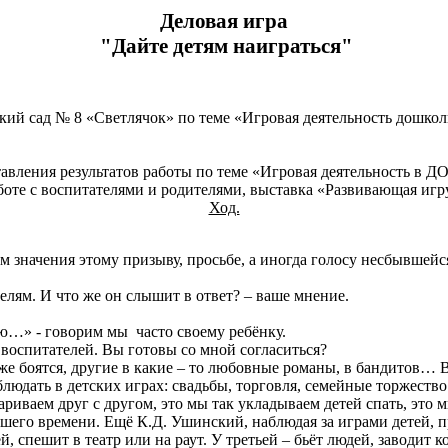
Деловая игра
"Дайте детям наиграться"
й сад № 8 «Светлячок» по теме «Игровая деятельность дошколь
авления результатов работы по теме «Игровая деятельность в ДО
боте с воспитателями и родителями, выставка «Развивающая игр
Ход.
ём значения этому призыву, просьбе, а иногда голосу несбывшейс
лям. И что же он слышит в ответ? – ваше мнение.
…» - говорим мы часто своему ребёнку.
 воспитателей. Вы готовы со мной согласиться?
е боятся, другие в какие – то любовные романы, в бандитов… В 
людать в детских играх: свадьбы, торговля, семейные торжеств
риваем друг с другом, это мы так укладываем детей спать, это 
шего времени. Ещё К.Д. Ушинский, наблюдая за играми детей, п
й, спешит в театр или на раут. У третьей – бьёт людей, заводит 