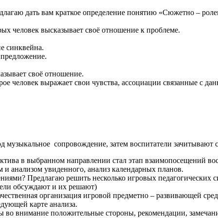
едлагаю дать вам краткое определение понятию «Сюжетно – рол
орых человек высказывает своё отношение к проблеме.
ие синквейна.
 предложение.
казывает своё отношение.
орое человек выражает свои чувства, ассоциации связанные с да
под музыкальное сопровождение, затем воспитатели зачитывают 
а в выбранном направлении стал этап взаимопосещений воспи
 и анализом увиденного, анализ календарных планов.
ниями? Предлагаю решить несколько игровых педагогических с
тели обсуждают и их решают)
чественная организация игровой предметно – развивающей среды
едующей карте анализа.
ты во внимание положительные стороны, рекомендации, замечани