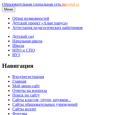
Образовательная социальная сеть
ns
portal.ru
Меню
Обзор возможностей
Детский проект «Алые паруса»
Аттестация педагогических работников
Детский сад
Начальная школа
Школа
НПО и СПО
ВУЗ
Навигация
Вход/регистрация
Главная
Мой мини-сайт
Ответы на вопросы
Поиск по сайту
Сайты классов, групп, кружков...
Сайты образовательных учреждений
Сайты коллег
Форумы