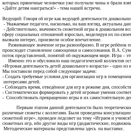
которых пряничные человечки уже получали чины и брали взя
«Дайте детям наиграться!» - тема нашей встречи.
Ведущий: Говоря об игре как ведущей деятельности дошкольни
- Уважаемые педагоги, насколько, на ваш взгляд, актуальна дан
- Действительно, значимость сюжетной игры в дошкольном возр
сферу социальных отношений взрослых, моделируя их по-свое
вызвали интерес, произвели особое впечатление.
Развивающее значение игры разнообразно. В игре ребёнок по
происходит становление самооценки и самосознания. В.А. Сумо
поток представлений, понятий об окружающем мире. Игра – эт
Именно это и обусловило наш педагогический коллектив остан
«Игровая деятельность детей дошкольного возраста» - одно и
Мы поставили перед собой следующие задачи:
- Создать требуемые условия для организации игр в помещении
интересами детей.
- Соблюдать время, отведённое для игр в режиме дня, способс
- Систематически формировать у детей игровые умения соотве
- Способствовать превращению игры в их самостоятельную дея
Первым этапом данной деятельности было теоретическое изу
различные сюжеты с коллегами. Были проведены консультации,
сюжетной игре», проведен педсовет на тему «Играем и учимся
сюжетных игр, ибо другие виды игр (дидактические, подвижны
Методические материалы представлены здесь на выставке.