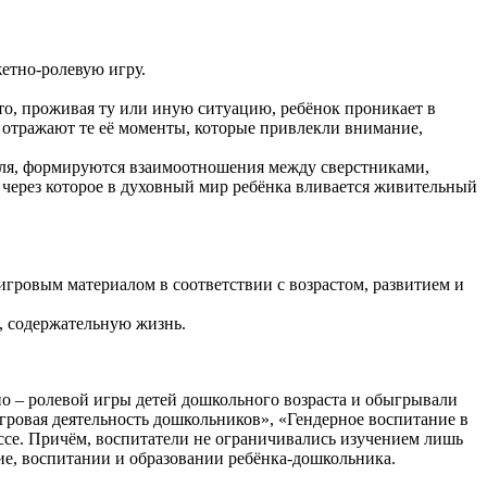
етно-ролевую игру.
дто, проживая ту или иную ситуацию, ребёнок проникает в
 отражают те её моменты, которые привлекли внимание,
оля, формируются взаимоотношения между сверстниками,
 через которое в духовный мир ребёнка вливается живительный
игровым материалом в соответствии с возрастом, развитием и
ю, содержательную жизнь.
– ролевой игры детей дошкольного возраста и обыгрывали
ровая деятельность дошкольников», «Гендерное воспитание в
ессе. Причём, воспитатели не ограничивались изучением лишь
ие, воспитании и образовании ребёнка-дошкольника.