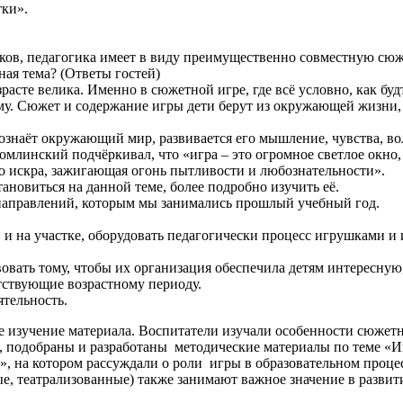
тки».
ков, педагогика имеет в виду преимущественно совместную сюж
ная тема? (Ответы гостей)
асте велика. Именно в сюжетной игре, где всё условно, как бу
му. Сюжет и содержание игры дети берут из окружающей жизни,
знаёт окружающий мир, развивается его мышление, чувства, в
млинский подчёркивал, что «игра – это огромное светлое окно,
о искра, зажигающая огонь пытливости и любознательности».
овиться на данной теме, более подробно изучить её.
з направлений, которым мы занимались прошлый учебный год.
 и на участке, оборудовать педагогически процесс игрушками и 
твовать тому, чтобы их организация обеспечила детям интересну
тствующие возрастному периоду.
тельность.
чение материала. Воспитатели изучали особенности сюжетно 
 подобраны и разработаны методические материалы по теме «Иг
!», на котором рассуждали о роли игры в образовательном проц
е, театрализованные) также занимают важное значение в развит