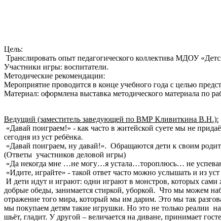
Цель:
Транслировать опыт педагогического коллектива МДОУ «Детски
Участники игры: воспитатели.
Методические рекомендации:
Мероприятие проводится в конце учебного года с целью предст
Материал: оформлена выставка методического материала по ра
Ведущий (заместитель заведующей по ВМР Кливиткина В.Н.):
«Давай поиграем!» - как часто в житейской суете мы не прида
сегодня из уст ребёнка.
«Давай поиграем, ну давай!». Обращаются дети к своим родите
(Ответы участников деловой игры)
«Да некогда мне …не могу…я устала…тороплюсь… не успеваю
«Идите, играйте» - такой ответ часто можно услышать и из уст
И дети идут и играют: одни играют в монстров, которых сами ж
добрые обеды, занимается стиркой, уборкой. Что мы можем наб
отражение того мира, который мы им дарим. Это мы так разгова
мы покупаем детям такие игрушки. Но это не только реалии на
шьёт, гладит. У другой – величается на диване, принимает госте