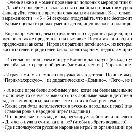
- Очень важно в момент проведения подобных мероприятии бы
- Давайте проверим, насколько вы спокойны и посмотрим уров
фиксируйте течение времени с закрытыми глазами. Как только, 
выраженности - 45 – 54 секунды (подумайте, что вас беспокоит
- Кроме оценки игровых умений детей, оценивалось и планиро
- Ещё напряжённее, чем сотрудничество с администрацией, про
материал также представлен на выставке. Воспитатели и родит
предложены анкеты «Игровая практика детей дома», из которых 
воспитателей и родителей было плодотворным, педагогам прих
- И сейчас мы поиграем в игру «Войди в наш круг» (выходят у
невербальных средств общения (мимики, жестов). Упражнение 
- Играя сами, мы немного погружаемся в детство. По анкетам 
«Парикмахерскую», , из дидактических: «Домино», «Лего», и
- А какие игры были любимые у вас, когда вы были маленькие?
Но почему-то сейчас забываются так любимые нами в детстве н
задаю вам вопросы, вы отвечаете на них в быстром темпе.
- Какие атрибуты используются в русских народных играх? (пал
- Главная роль в народной игре? (водящий)
- Что определяет весь ход игры, регулирует действия и поведен
- Для чего нужна считалка в игре? (чтобы выбрать водящего)
- Где используются русские народные игры? (в организации пр