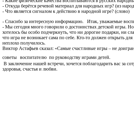
- Какие физические качества воспитываются в русских народны
- Откуда берётся речевой материал для народных игр? (из наро
- Что является сигналом к действию в народной игре? (слово)
- Спасибо за интересную информацию. Итак, уважаемые воспи
- Мы сегодня много говорили о достоинствах детской игры. Но
хотелось бы особо подчеркнуть, что ни дорогие подарки, ни сл
что игра не возникает сама по себе. Кто-то должен открыть для
неплохо получилось.
Виктор Астафьев сказал: «Самые счастливые игры – не доигранн
советы
воспитателю по руководству играми детей.
В заключение нашей встречи, хочется поблагодарить вас за сот
здоровья, счастья и любви.