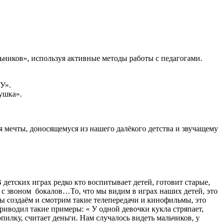
ников», используя активные методы работы с педагогами.
У».
ушка».
я мечты, доносящемуся из нашего далёкого детства и звучащему
детских играх редко кто воспитывает детей, готовит старые,
о с звоном бокалов…То, что мы видим в играх наших детей, это
мы создаём и смотрим такие телепередачи и кинофильмы, это
риводил такие примеры: « У одной девочки кукла стряпает,
копилку, считает деньги. Нам случалось видеть мальчиков, у