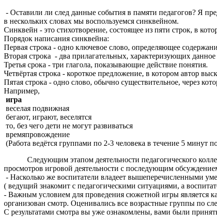
- Оставили ли след данные события в памяти педагогов? Я пр
в нескольких словах мы воспользуемся синквейном.
Синквейн - это стихотворение, состоящее из пяти строк, в кот
Порядок написания синквейна:
Первая строка - одно ключевое слово, определяющее содержан
Вторая строка - два прилагательных, характеризующих данное
Третья срока - три глагола, показывающие действие понятия.
Четвёртая строка - короткое предложение, в котором автор выс
Пятая строка - одно слово, обычно существительное, через кот
Например,
игра
веселая подвижная
бегают, играют, веселятся
то, без чего дети не могут развиваться
времяпровождение
(Работа ведётся группами по 2-3 человека в течение 5 минут 
Следующим этапом деятельности педагогического коллектив
просмотров игровой деятельности с последующим обсуждением
- Насколько же воспитатели владеет вышеперечисленными уме
( ведущий знакомит с педагогическими ситуациями, а воспита
- Важным условием для проведения сюжетной игры является ка
организован смотр. Оценивались все возрастные группы по сл
С результатами смотра вы уже ознакомлены, вами были приня