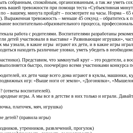
ть собранным, спокойным, организованным, а так же уметь сох
ень вашей тревожности при помощи теста «Субъективная минута
по – вашему, минута пройдёт – посмотрите на часы. Норма – 65 
). Выраженная тревожность – меньше 45 секунд – обратитесь к п
вание воспитательно-образовательного процесса, профессиональ
текала работа с родителями. Воспитателями разработаны рекоме
ели детей участвовали в выставке « Развивающие игрушки», част
мы узнали, в какие игры играют их дети, и в какие игры играли
одиться находить различные уловки, уметь убедить в необходим
частники). Представим, что замкнутый круг – это родители, а в
выполняется быстро, поочерёдно всеми участниками конкурса п
родителей, их дети чаще всего дома играют в куклы, машинки, 
з подвижных игр: «Выше ноги от земли», «Догонялки», «Мышело
 (ответы воспитателей).
ародные игры. А мы все в детстве в них только и играли. Давай
очка, платочек, мяч, игрушка)
ие детей? (правила игры)
аздников, утренников, развлечений, прогулок)