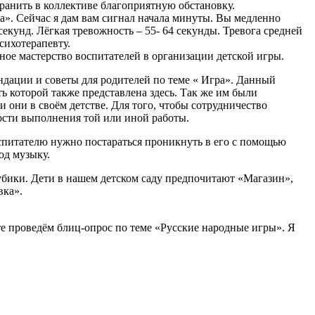
ранить в коллективе благоприятную обстановку.
». Сейчас я дам вам сигнал начала минуты. Вы медленно
секунд. Лёгкая тревожность – 55- 64 секунды. Тревога средней
сихотерапевту.
ное мастерство воспитателей в организации детской игры.
ндации и советы для родителей по теме « Игра». Данный
ь которой также представлена здесь. Так же им были
 они в своём детстве. Для того, чтобы сотрудничество
ости выполнения той или иной работы.
оспитателю нужно постараться проникнуть в его с помощью
од музыку.
кубики. Дети в нашем детском саду предпочитают «Магазин»,
вка».
те проведём блиц-опрос по теме «Русские народные игры». Я