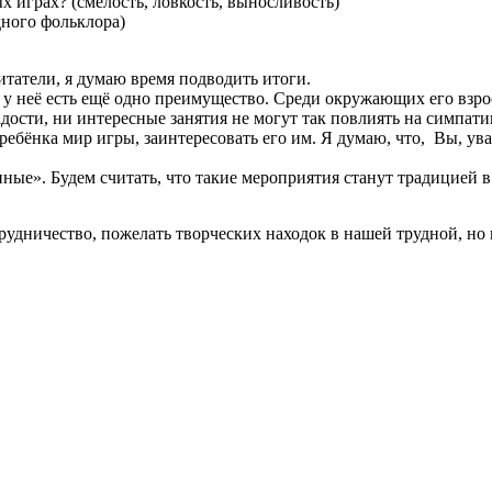
х играх? (смелость, ловкость, выносливость)
дного фольклора)
татели, я думаю время подводить итоги.
 у неё есть ещё одно преимущество. Среди окружающих его взро
адости, ни интересные занятия не могут так повлиять на симпати
 ребёнка мир игры, заинтересовать его им. Я думаю, что, Вы, ува
ые». Будем считать, что такие мероприятия станут традицией в 
рудничество, пожелать творческих находок в нашей трудной, но 