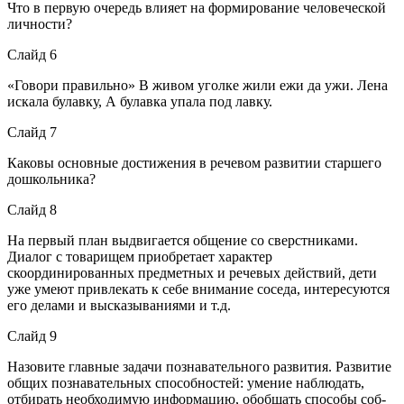
Что в первую очередь влияет на формирование человеческой
лич­ности?
Слайд 6
«Говори правильно» В живом уголке жили ежи да ужи. Лена
искала булавку, А булавка упала под лавку.
Слайд 7
Каковы основные достижения в речевом развитии старшего
дошкольника?
Слайд 8
На первый план выдвигается общение со сверстниками.
Диалог с товарищем приобретает характер
скоординированных пред­метных и речевых действий, дети
уже умеют привлекать к себе внима­ние соседа, интересуются
его делами и высказываниями и т.д.
Слайд 9
Назовите главные задачи познавательного развития. Развитие
общих познавательных способностей: умение наблю­дать,
отбирать необходимую информацию, обобщать способы соб­