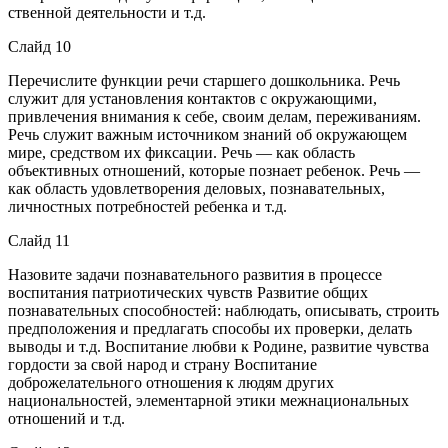
ственной деятельности и т.д.
Слайд 10
Перечислите функции речи старшего дошкольника. Речь
служит для установления контактов с окружающими,
привлечения внимания к себе, своим делам, переживаниям.
Речь служит важным источником знаний об окружающем
мире, средством их фиксации. Речь — как область
объективных отношений, которые позна­ет ребенок. Речь —
как область удовлетворения деловых, познавательных,
личностных потребностей ребенка и т.д.
Слайд 11
Назовите задачи познавательного развития в процессе
воспитания патриотических чувств Развитие общих
познавательных способностей: наблюдать, описывать, строить
предположения и предлагать способы их про­верки, делать
выводы и т.д. Воспитание любви к Родине, развитие чувства
гордости за свой народ и страну Воспитание
доброжелательного отношения к людям других
национальностей, элементарной этики межнациональных
отношений и т.д.