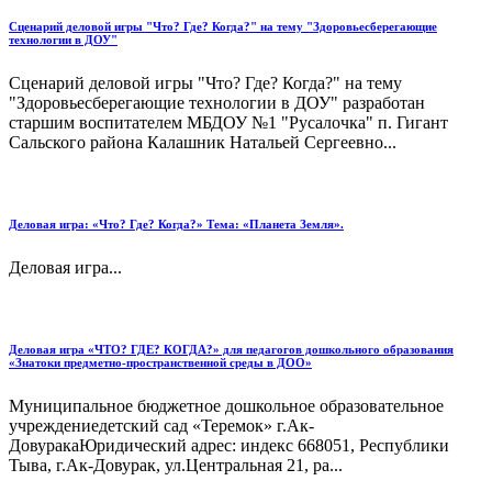
Сценарий деловой игры "Что? Где? Когда?" на тему "Здоровьесберегающие
технологии в ДОУ"
Сценарий деловой игры "Что? Где? Когда?" на тему
"Здоровьесберегающие технологии в ДОУ" разработан
старшим воспитателем МБДОУ №1 "Русалочка" п. Гигант
Сальского района Калашник Натальей Сергеевно...
Деловая игра: «Что? Где? Когда?» Тема: «Планета Земля».
Деловая игра...
Деловая игра «ЧТО? ГДЕ? КОГДА?» для педагогов дошкольного образования
«Знатоки предметно-пространственной среды в ДОО»
Муниципальное бюджетное дошкольное образовательное
учреждениедетский сад «Теремок» г.Ак-
ДовуракаЮридический адрес: индекс 668051, Республики
Тыва, г.Ак-Довурак, ул.Центральная 21, ра...