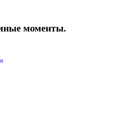
мные моменты.
на