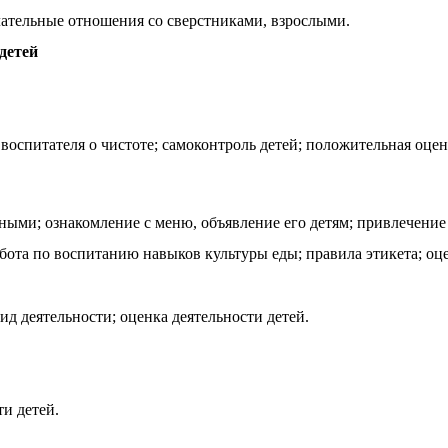
льные отношения со сверстниками, взрослыми.
детей
воспитателя о чистоте; самоконтроль детей; положительная оцен
урными; ознакомление с меню, объявление его детям; привлечени
ота по воспитанию навыков культуры еды; правила этикета; оцен
д деятельности; оценка деятельности детей.
и детей.