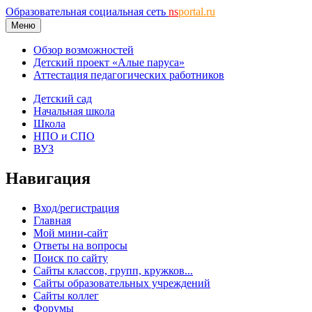
Образовательная социальная сеть
ns
portal.ru
Меню
Обзор возможностей
Детский проект «Алые паруса»
Аттестация педагогических работников
Детский сад
Начальная школа
Школа
НПО и СПО
ВУЗ
Навигация
Вход/регистрация
Главная
Мой мини-сайт
Ответы на вопросы
Поиск по сайту
Сайты классов, групп, кружков...
Сайты образовательных учреждений
Сайты коллег
Форумы