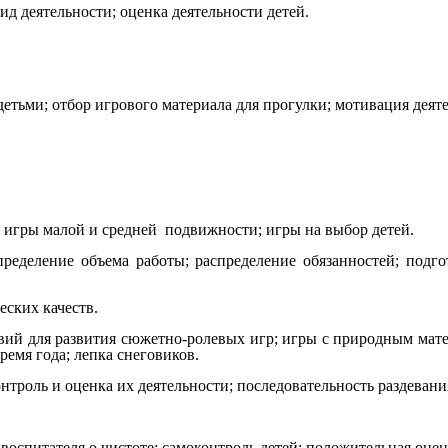
д деятельности; оценка деятельности детей.
детьми; отбор игрового материала для прогулки; мотивация деяте
игры малой и средней подвижности; игры на выбор детей.
еделение объема работы; распределение обязанностей; подго
ских качеств.
вий для развития сюжетно-ролевых игр; игры с природным мате
ремя года; лепка снеговиков.
троль и оценка их деятельности; последовательность раздевания
воспитателя о чистоте; самоконтроль детей; положительная оцен