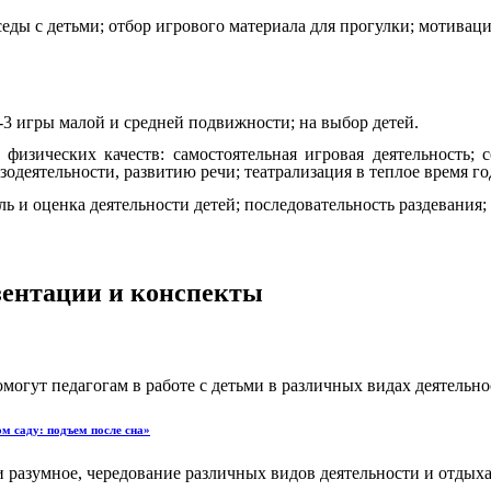
ды с детьми; отбор игрового материала для прогулки; мотивация
3 игры малой и средней подвижности; на выбор детей.
физических качеств: самостоятельная игровая деятельность; 
деятельности, развитию речи; театрализация в теплое время год
ь и оценка деятельности детей; последовательность раздевания; 
езентации и конспекты
ут педагогам в работе с детьми в различных видах деятельност
м саду: подъем после сна»
разумное, чередование различных видов деятельности и отдыха 