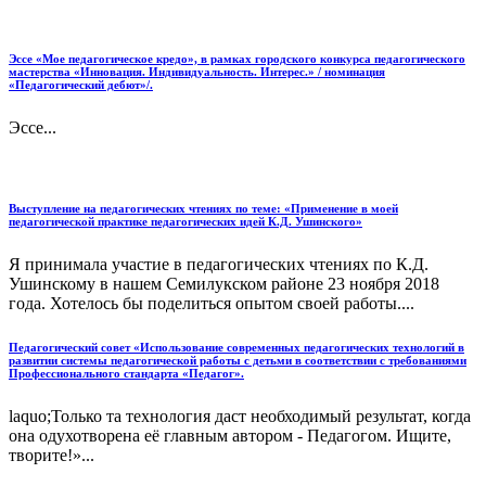
Эссе «Мое педагогическое кредо», в рамках городского конкурса педагогического
мастерства «Инновация. Индивидуальность. Интерес.» / номинация
«Педагогический дебют»/.
Эссе...
Выступление на педагогических чтениях по теме: «Применение в моей
педагогической практике педагогических идей К.Д. Ушинского»
Я принимала участие в педагогических чтениях по К.Д.
Ушинскому в нашем Семилукском районе 23 ноября 2018
года. Хотелось бы поделиться опытом своей работы....
Педагогический совет «Использование современных педагогических технологий в
развитии системы педагогической работы с детьми в соответствии с требованиями
Профессионального стандарта «Педагог».
laquo;Только та технология даст необходимый результат, когда
она одухотворена её главным автором - Педагогом. Ищите,
творите!»...