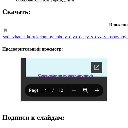
Скачать:
Вложени
soderzhanie_korrekcionnoy_raboty_dlya_detey_s_ovz_v_osnovnoy
Предварительный просмотр:
Подписи к слайдам: