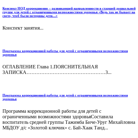
Конспект НОД коррекционно – развивающей направленности в старшей дошкольной
группе для детей с ограниченными возможностями здоровья «Ведь так не бывает на
свете, чтоб были потеряны дети…»
Конспект занятия...
Программа коррекционной работы для детей с ограниченными возможностями
здоровья
ОГЛАВЛЕНИЕ Глава 1.ПОЯСНИТЕЛЬНАЯ
ЗАПИСКА…………………………………………3...
Программа коррекционной работы для детей с ограниченными возможностями
здоровья
Программа коррекционной работы для детей с
ограниченными возможностями здоровьяСоставила
воспитатель средней группы Тажимба Биче-Уруг Михайловна
МБДОУ д/с «Золотой ключик» с. Бай-Хаак Танд...