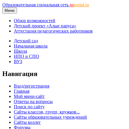
Образовательная социальная сеть
ns
portal.ru
Меню
Обзор возможностей
Детский проект «Алые паруса»
Аттестация педагогических работников
Детский сад
Начальная школа
Школа
НПО и СПО
ВУЗ
Навигация
Вход/регистрация
Главная
Мой мини-сайт
Ответы на вопросы
Поиск по сайту
Сайты классов, групп, кружков...
Сайты образовательных учреждений
Сайты коллег
Форумы