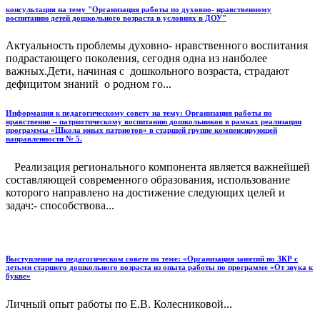
консультация на тему "Организация работы по духовно- нравственному
воспитанию детей дошкольного возраста в условиях в ДОУ"
Актуальность проблемы духовно- нравственного воспитания
подрастающего поколения, сегодня одна из наиболее
важных.Дети, начиная с дошкольного возраста, страдают
дефицитом знаний о родном го...
Информация к педагогическому совету на тему: Организация работы по
нравственно – патриотическому воспитанию дошкольников в рамках реализации
программы «Школа юных патриотов» в старшей группе компенсирующей
направленности № 5.
Реализация регионального компонента является важнейшей
составляющей современного образования, использование
которого направлено на достижение следующих целей и
задач:- способствова...
Выступление на педагогическом совете по теме: «Организация занятий по ЗКР с
детьми старшего дошкольного возраста из опыта работы по программе «От звука к
букве»
Личный опыт работы по Е.В. Колесниковой...