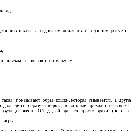
назад
а
дети повторяют за педагогом движения в заданном ритме с 
м,
по плечам и шлёпают по каленям
акая, (показывают образ кошки, которая умывается), а другая
двое детей образуют ворота, в которые проходят несколько г
е звучащие жесты. Ой –да, ой –да –это просто враки! (поют 
е игры:
кулачка по очереди, начиная с большого пальца, показывают