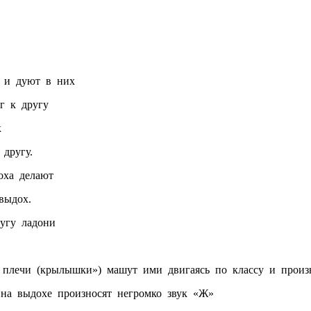
у и дуют в них
г к другу
к
другу.
ха делают
дох.
угу ладони
плечи (крылышки») машут ими двигаясь по классу и произно
 на выдохе произносят негромко звук «Ж»