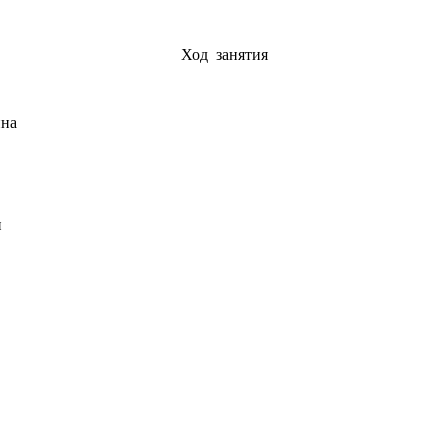
Ход занятия
ина
и