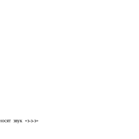
сят звук «з-з-з»