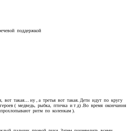
речевой поддержкой
, вот такая… ну , а третья вот такая. Дети идут по кругу
ероев ( медведь, рыбка, птичка и т д) .Во время окончания
и прохлопывают ритм по коленкам ).
 каждый пальчик правой руки. Затем пошевелить всеми