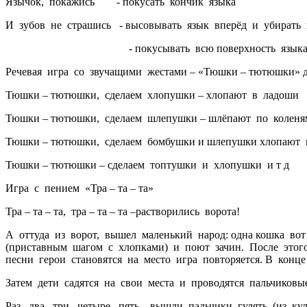
Язычок, покажись - покусать кончик языка
И зубов не страшись - высовывать язык вперёд и убирать 
- покусывать всю поверхность язык
Речевая игра со звучащими жестами – «Тюшки – тютюшки» 
Тюшки – тютюшки, сделаем хлопушки – хлопают в ладоши
Тюшки – тютюшки, сделаем шлепушки – шлёпают по коленя
Тюшки – тютюшки, сделаем бомбушки и шлепушки хлопают 
Тюшки – тютюшки – сделаем топтушки и хлопушки и т д
Игра с пением «Тра – та – та»
Тра – та – та, тра – та – та –растворились ворота!
А оттуда из ворот, вышел маленький народ: одна кошка вот т
(приставным шагом с хлопками) и поют зачин. После этого 
песни герои становятся на место игра повторяется. В конц
Затем дети садятся на свои места и проводятся пальчиковы
Раз, два, три, четыре, пять – вышли пальчики гулять (из 