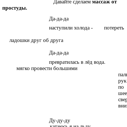
Давайте сделаем
массаж от
простуды.
Да-да-да
наступили холода - потереть
ладошки друг об друга
Да-да-да
превратилась в лёд вода.
мягко провести большими
пал
рук
по
ше
све
вни
Ду-ду-ду
катаюсь я на льду,