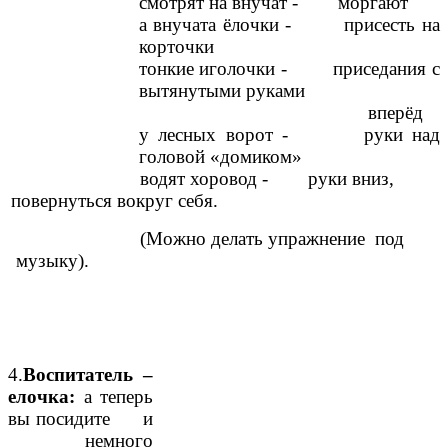
смотрят на внучат - моргают
а внучата ёлочки - присесть на
корточки
тонкие иголочки - приседания с
вытянутыми руками
вперёд
у лесных ворот - руки над
головой «домиком»
водят хоровод - руки вниз,
повернуться вокруг себя.
(Можно делать упражнение под
музыку).
4.
Воспитатель –
елочка:
а теперь
вы посидите и
немного