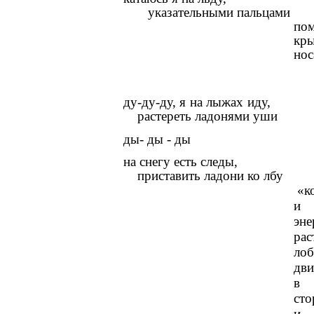
указательными пальцами
пом
кр
нос
ду-ду-ду, я на лыжах иду,
растереть ладонями уши
ды- ды - ды
на снегу есть следы,
приставить ладони ко лбу
«к
и
эне
рас
лоб
дв
в
ст
и