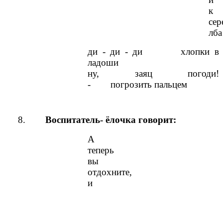
к
сер
лба
ди - ди - ди хлопки в
ладоши
ну, заяц погоди!
- погрозить пальцем
8.
Воспитатель- ёлочка говорит:
А
теперь
вы
отдохните,
и