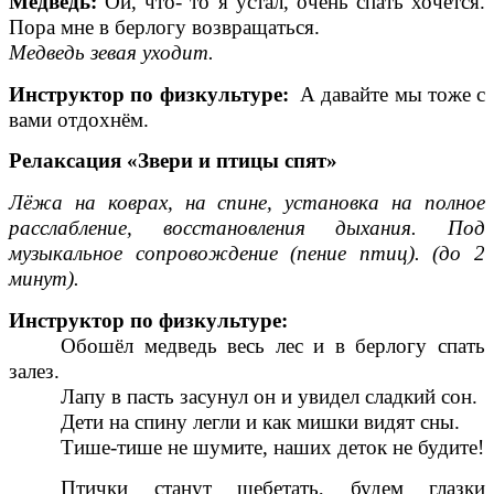
Медведь:
Ой, что- то я устал, очень спать хочется.
Пора мне в берлогу возвращаться.
Медведь зевая уходит.
Инструктор по физкультуре:
А давайте мы тоже с
вами отдохнём.
Релаксация «Звери и птицы спят»
Лёжа на коврах, на спине, установка на полное
расслабление, восстановления дыхания. Под
музыкальное сопровождение (пение птиц). (до 2
минут).
Инструктор по физкультуре:
Обошёл медведь весь лес и в берлогу спать
залез.
Лапу в пасть засунул он и увидел сладкий сон.
Дети на спину легли и как мишки видят сны.
Тише-тише не шумите, наших деток не будите!
Птички станут щебетать, будем глазки