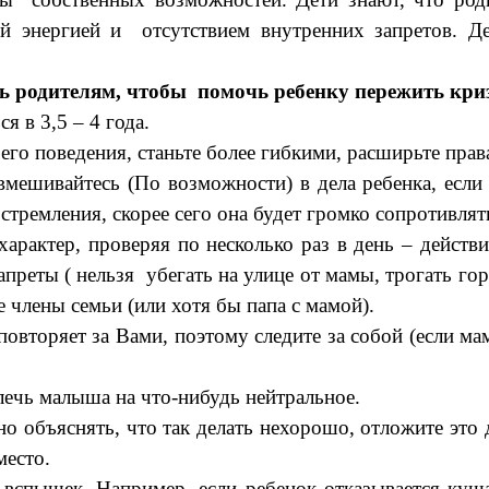
ной энергией и отсутствием внутренних запретов. 
ь родителям, чтобы помочь ребенку пережить криз
я в 3,5 – 4 года.
го поведения, станьте более гибкими, расширьте права
ешивайтесь (По возможности) в дела ребенка, если о
тремления, скорее сего она будет громко сопротивлят
арактер, проверяя по несколько раз в день – действи
апреты ( нельзя убегать на улице от мамы, трогать го
члены семьи (или хотя бы папа с мамой).
повторяет за Вами, поэтому следите за собой (если м
лечь малыша на что-нибудь нейтральное.
езно объяснять, что так делать нехорошо, отложите э
место.
спышек. Например, если ребенок отказывается кушать