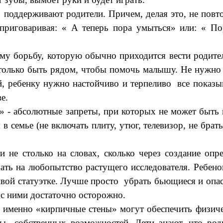
ерживают родители. Причем, делая это, не повторя
, приговаривая: « А теперь пора умыться» или: « П
борьбу, которую обычно приходится вести родителям
 только быть рядом, чтобы помочь малышу. Не нужно 
ий, ребенку нужно настойчиво и терпеливо все показ
е.
абсолютные запреты, при которых не может быть м
 семье (не включать плиту, утюг, телевизор, не брать
столько на словах, сколько через создание опре
ать на любопытство растущего исследователя. Ребенок
ивой статуэтке. Лучше просто убрать бьющиеся и опа
 с ними достаточно осторожно.
енно «кирпичные стены» могут обеспечить физичес
ы собственных возможностей. Дети знают, что род