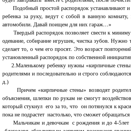
Подобный простой распорядок устанавливают и подд
ребенка за руку, ведут с собой в ванную комнату
автомобили. Давай поищем для них гараж…»
Твердый распорядок позволяет свести к минимуму 
одевание, собирание игрушек, чистка зубов. Нужно
сделает то, о чем его просят. Это возраст повторен
установленный распорядок по собственной инициатив
2.Маленькому ребенку нужны «кирпичные стены» - 
родителями и последовательно и строго соблюдаются в
д.)
Причем «кирпичные стены» возводят родители не 
объяснения, шлепки по рукам не смогут воздействов
который стукнул его за то, что он потянулся к крас
пока не подрастет настолько, что сможет обращаться
Мальчикам и девочкам с рождения и до 4-5лет им
благодаря абсолютным запретам возникают границ