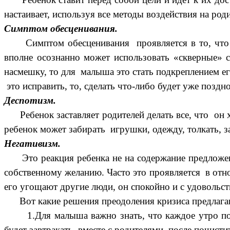
настаивает, используя все методы воздействия на род
Симптом обесценивания.
Симптом обесценивания проявляется в то, что реб
вполне осознанно может использовать «скверные» с
насмешку, то для малыша это стать подкреплением его
это исправить, то, сделать что-либо будет уже позд
Деспотизм.
Ребенок заставляет родителей делать все, что он 
ребенок может забирать игрушки, одежду, толкать, з
Негативизм.
Это реакция ребенка не на содержание предложений
собственному желанию. Часто это проявляется в отно
его угощают другие люди, он спокойно и с удовольст
Вот какие решения преодоления кризиса предлагают
1.Для малыша важно знать, что каждое утро после т
будет завтракать вместе с родителями, после почисти