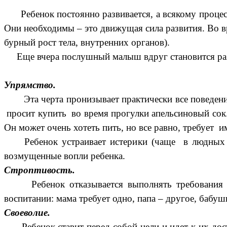
Ребенок постоянно развивается, а всякому процесс
Они необходимы – это движущая сила развития. Во в
бурный рост тела, внутренних органов).
Еще вчера послушный малыш вдруг становится разд
Упрямство.
Эта черта пронизывает практически все поведение 
просит купить во время прогулки апельсиновый сок. 
Он может очень хотеть пить, но все равно, требует 
Ребенок устраивает истерики (чаще в людных мес
возмущенные вопли ребенка.
Строптивость.
Ребенок отказывается выполнять требования взр
воспитании: мама требует одно, папа – другое, бабуш
Своеволие.
Ребенок ставит перед собой цели и идет к их дост