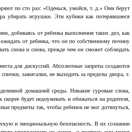
ют по сто раз: «Оденься, умойся, т. д.» Они берут
ора убирать игрушки. Эти кубики как потерявшиеся
, добиваясь от ребенка выполнения таких дел, как
ожидать от ребенка, что он по собственному почину
ывать снова и снова, прежде чем он сможет соблюдать
еста для дискуссий. Абсолютные запреты создаются
 спички, зажигалки, не выходить за пределы двора, т.
деленной домашней среды. Никакие суровые слова,
 скорее будет недоумевать и обижаться на родителя,
сные предметы так, чтобы ребенок не мог дотянуться,
кую и эмоциональную безопасность. В их сознании
ители упорядочили их жизнь, и поэтому они могут