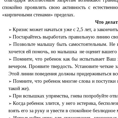
спокойно проявлять свою активность с естествен
«кирпичными стенами» пределах.
Что делат
Кризис может начаться уже с 2,5 лет, а закончитьс
Постарайтесь выработать правильную линию свое
Позвольте малышу быть самостоятельным. Не вм
хочется ей помочь, но малышка не оценит вашего с
Помните, что ребенок как бы испытывает Ваш х
вечером. Проявите твердость. Установите четкие з
Этой линии поведения должны придерживаться все 
Помните, что ребенок многие слова и поступки 
такой же).
При вспышках упрямства, гнева попробуйте отв
Когда ребенок злится, у него истерика, беспол
взять его за руку и увести в спокойное безлюдное 
Используйте игру для сглаживания кризисных в