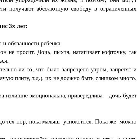
Дети получают абсолютную свободу в ограниченных
ис 3х лет:
 и обязанности ребенка.
н не просит. Дочь, пыхтя, натягивает кофточку, так
ься.
тельно ли то, что было запрещено утром, запретят и
рячую плиту, т.д.), их не должно быть слишком много.
ама излишне эмоциональна, привередлива – дочь будет
то до тех пор, пока малыш успокоится. Пока же можно
, не настаивайте, посадите мишку за стол, и пусть