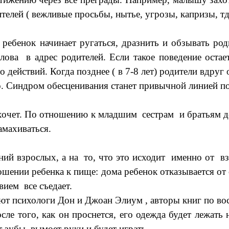
ителей ( вежливые просьбы, нытье, угрозы, капризы, тд
енок начинает ругаться, дразнить и обзывать роди
лова в адрес родителей. Если такое поведение остае
 действий. Когда позднее ( в 7-8 лет) родители вдруг 
но. Синдром обесценивания станет привычной линией п
хочет. По отношению к младшим сестрам и братьям де
амахиваться.
 взрослых, а на то, что это исходит именно от взр
шении ребенка к пище: дома ребенок отказывается от
вием все съедает.
 психологи Дон и Джоан Элиум , авторы книг по вос
ого, как он проснется, его одежда будет лежать на
т зубы, вымоет руки и будет играть.