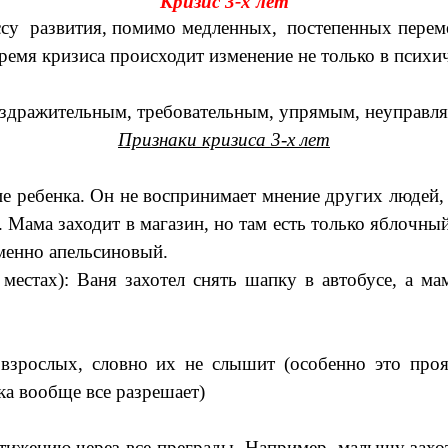
Кризис 3-х лет
у развития, помимо медленных, постепенных переме
ремя кризиса происходит изменение не только в психи
ражительным, требовательным, упрямым, неуправляе
Признаки кризиса 3-х лет
ребенка. Он не воспринимает мнение других людей, а
Мама заходит в магазин, но там есть только яблочный
именно апельсиновый.
тах): Ваня захотел снять шапку в автобусе, а мам
ослых, словно их не слышит (особенно это проявл
ка вообще все разрешает)
ижению через все преграды. Например, малышу захоте