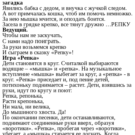
загадка
Явились бабка с дедом, и внучка с жучкой следом.
А вот примчалась кошка, чтоб им помочь немножко.
За нею мышка мчится, и опоздать боится.
Засела в грядке крепко, все тянут дружно …РЕПКУ
Ведущий.
Чтобы нам не заскучать,
до поиграть.
С нами на
За руки возьмемся крепко
И сыграем в сказку «Репку»!
Игра «Репка»
Дети становятся в круг. Считалкой выбираются
водящие – «мышка» и «репка». На музыкальное
вступление «мышка» выбегает за круг, а «репка» - в
круг. «Репка» приседает и, под пение детей,
потихоньку поднимается – растет. Дети, взявшись за
руки, идут по кругу и поют:
Репка, репонька,
Расти крепонька,
Ни мала, ни велика,
До мышиного хвоста. Да!
По окончании песенки, дети останавливаются,
поднимают соединенные руки вверх, образуя
«воротики». «Репка», пробегая через «воротики»,
убегает, а «мышка» старается ее догнать. Когда