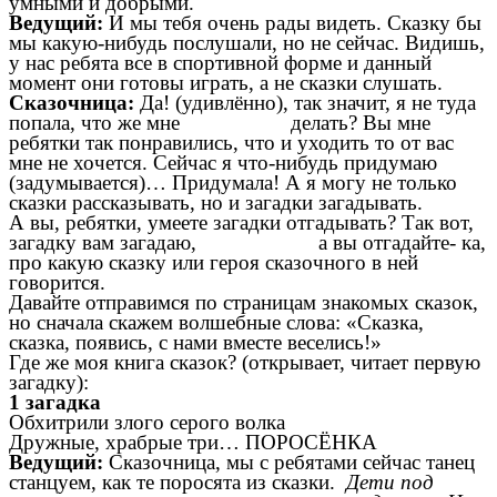
умными и добрыми.
Ведущий:
И мы тебя очень рады видеть. Сказку бы
мы какую-нибудь послушали, но не сейчас. Видишь,
у нас ребята все в спортивной форме и данный
момент они готовы играть, а не сказки слушать.
Сказочница:
Да! (удивлённо), так значит, я не туда
попала, что же мне делать? Вы мне
ребятки так понравились, что и уходить то от вас
мне не хочется. Сейчас я что-нибудь придумаю
(задумывается)… Придумала! А я могу не только
сказки рассказывать, но и загадки загадывать.
А вы, ребятки, умеете загадки отгадывать? Так вот,
загадку вам загадаю, а вы отгадайте- ка,
про какую сказку или героя сказочного в ней
говорится.
Давайте отправимся по страницам знакомых сказок,
но сначала скажем волшебные слова: «Сказка,
сказка, появись, с нами вместе веселись!»
Где же моя книга сказок? (открывает, читает первую
загадку):
1 загадка
Обхитрили злого серого волка
Дружные, храбрые три… ПОРОСЁНКА
Ведущий:
Сказочница, мы с ребятами сейчас танец
станцуем, как те поросята из сказки.
Дети под