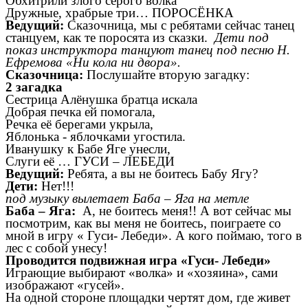
Обхитрили злого серого волка
Дружные, храбрые три… ПОРОСЁНКА
Ведущий:
Сказочница, мы с ребятами сейчас танец
станцуем, как те поросята из сказки.
Дети под
показ инструктора танцуют танец под песню Н.
Ефремова «Ни кола ни двора».
Сказочница:
Послушайте вторую загадку:
2 загадка
Сестрица Алёнушка братца искала
Добрая печка ей помогала,
Речка её берегами укрыла,
Яблонька - яблочками угостила.
Иванушку к Бабе Яге унесли,
Слуги её … ГУСИ – ЛЕБЕДИ
Ведущий:
Ребята, а вы не боитесь Бабу Ягу?
Дети:
Нет!!!
под музыку вылетает Баба – Яга на метле
Баба – Яга:
А, не боитесь меня!! А вот сейчас мы
посмотрим, как вы меня не боитесь, поиграете со
мной в игру « Гуси- Лебеди». А кого поймаю, того в
лес с собой унесу!
Проводится подвижная игра «Гуси- Лебеди»
Играющие выбирают «волка» и «хозяина», сами
изображают «гусей».
На одной стороне площадки чертят дом, где живет