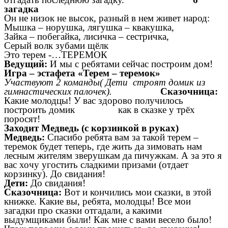
загадка
Он не низок не высок, разный в нем живет народ:
Мышка – норушка, лягушка – квакушка,
Зайка – побегайка, лисичка – сестричка,
Серый волк зубами щёлк
Это терем -…ТЕРЕМОК
Ведущий:
И мы с ребятами сейчас построим дом!
Игра – эстафета «Терем – теремок»
Участвуют 2 команды( Дети строят домик из
гимнастических палочек).
Сказочница:
Какие молодцы! У вас здорово получилось
построить домик как в сказке у трёх
поросят!
Заходит Медведь (с корзинкой в руках)
Медведь:
Спасибо ребята вам за такой терем –
теремок будет теперь, где жить да зимовать нам
лесным жителям зверушкам да пичужкам. А за это я
вас хочу угостить сладкими призами (отдает
корзинку). До свидания!
Дети:
До свидания!
Сказочница:
Вот и кончились мои сказки, в этой
книжке. Какие вы, ребята, молодцы! Все мои
загадки про сказки отгадали, а какими
выдумщиками были! Как мне с вами весело было!