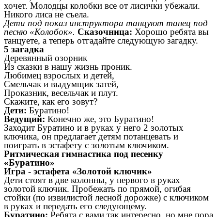
хочет. Молодцы колобки все от лисички убежали.
Никого лиса не съела.
Дети под показ инструктора танцуют танец под
песню «Колобок».
Сказочница:
Хорошо ребята вы
танцуете, а теперь отгадайте следующую загадку.
5 загадка
Деревянный озорник
Из сказки в нашу жизнь проник.
Любимец взрослых и детей,
Смельчак и выдумщик затей,
Проказник, весельчак и плут.
Скажите, как его зовут?
Дети:
Буратино!
Ведущий:
Конечно же, это Буратино!
Заходит Буратино и в руках у него 2 золотых
ключика, он предлагает детям потанцевать и
поиграть в эстафету с золотым ключиком.
Ритмическая гимнастика под песенку
«Буратино»
Игра - эстафета «Золотой ключик»
Дети стоят в две колонны, у первого в руках
золотой ключик. Пробежать по прямой, огибая
стойки (по извилистой лесной дорожке) с ключиком
в руках и передать его следующему.
Буратино:
Ребята с вами так интересно, но мне пора