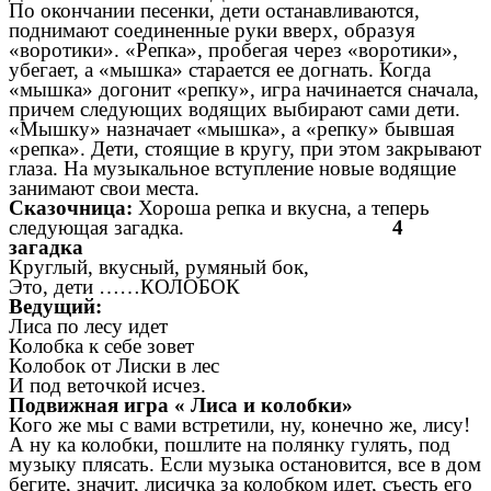
По окончании песенки, дети останавливаются,
поднимают соединенные руки вверх, образуя
«воротики». «Репка», пробегая через «воротики»,
убегает, а «мышка» старается ее догнать. Когда
«мышка» догонит «репку», игра начинается сначала,
причем следующих водящих выбирают сами дети.
«Мышку» назначает «мышка», а «репку» бывшая
«репка». Дети, стоящие в кругу, при этом закрывают
глаза. На музыкальное вступление новые водящие
занимают свои места.
Сказочница:
Хороша репка и вкусна, а теперь
следующая загадка.
4
загадка
Круглый, вкусный, румяный бок,
Это, дети ……КОЛОБОК
Ведущий:
Лиса по лесу идет
Колобка к себе зовет
Колобок от Лиски в лес
И под веточкой исчез.
Подвижная игра « Лиса и колобки»
Кого же мы с вами встретили, ну, конечно же, лису!
А ну ка колобки, пошлите на полянку гулять, под
музыку плясать. Если музыка остановится, все в дом
бегите, значит, лисичка за колобком идет, съесть его