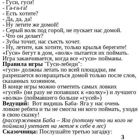
- Гуси, гуси!
- Га-га-га!
- Есть хотите?
- Да, да, да!
- Ну летите же домой!
- Серый волк под горой, не пускает нас домой.
- Что он делает?
- Зубы точит, нас съесть хочет.
- Ну, летите, как хотите, только крылья берегите!
«Гуси» бегут в дом, «волк» пытается их поймать.
Игра заканчивается, когда все «гуси» пойманы.
Правила игры
"Гуси-лебеди":
«гуси» должны летать по всей площадке, им
разрешается возвращаться домой только после слов,
сказанных хозяином.
В конце игры можно отметить самых ловких
«гусей» (ни разу не попавших к «волку») и лучшего
«волка» (поймавшего больше «гусей»)
Ведущий:
Вот видишь Баба- Яга у нас очень
ловкие ребята и ты не смогла ни кого поймать, уходи
в свою сказку!
(рассерженная Баба – Яга (потому что ни кого не
поймала) улетает на метле к себе в лес)
Сказочница:
Послушайте третью загадку:
3