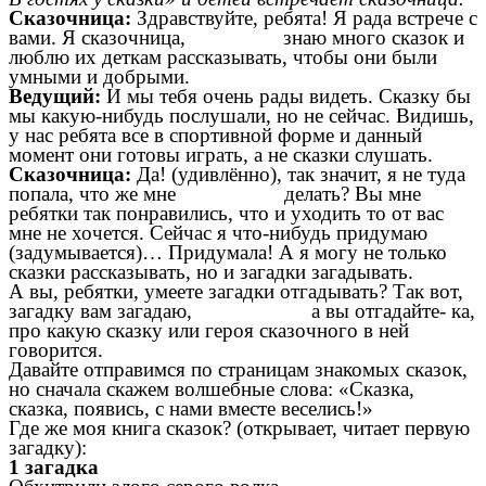
Сказочница:
Здравствуйте, ребята! Я рада встрече с
вами. Я сказочница, знаю много сказок и
люблю их деткам рассказывать, чтобы они были
умными и добрыми.
Ведущий:
И мы тебя очень рады видеть. Сказку бы
мы какую-нибудь послушали, но не сейчас. Видишь,
у нас ребята все в спортивной форме и данный
момент они готовы играть, а не сказки слушать.
Сказочница:
Да! (удивлённо), так значит, я не туда
попала, что же мне делать? Вы мне
ребятки так понравились, что и уходить то от вас
мне не хочется. Сейчас я что-нибудь придумаю
(задумывается)… Придумала! А я могу не только
сказки рассказывать, но и загадки загадывать.
А вы, ребятки, умеете загадки отгадывать? Так вот,
загадку вам загадаю, а вы отгадайте- ка,
про какую сказку или героя сказочного в ней
говорится.
Давайте отправимся по страницам знакомых сказок,
но сначала скажем волшебные слова: «Сказка,
сказка, появись, с нами вместе веселись!»
Где же моя книга сказок? (открывает, читает первую
загадку):
1 загадка