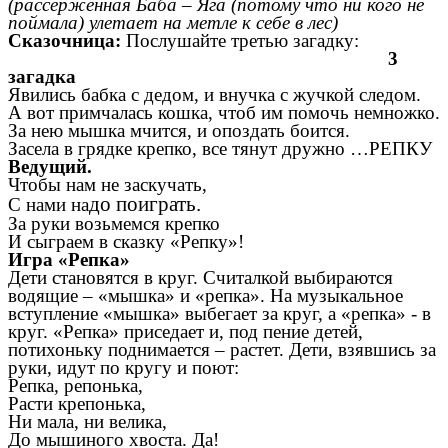
(рассерженная Баба – Яга (потому что ни кого не
поймала) улетает на метле к себе в лес)
Сказочница:
Послушайте третью загадку:
3
загадка
Явились бабка с дедом, и внучка с жучкой следом.
А вот примчалась кошка, чтоб им помочь немножко.
За нею мышка мчится, и опоздать боится.
Засела в грядке крепко, все тянут дружно …РЕПКУ
Ведущий.
Чтобы нам не заскучать,
до поиграть.
С нами на
За руки возьмемся крепко
И сыграем в сказку «Репку»!
Игра «Репка»
Дети становятся в круг. Считалкой выбираются
водящие – «мышка» и «репка». На музыкальное
вступление «мышка» выбегает за круг, а «репка» - в
круг. «Репка» приседает и, под пение детей,
потихоньку поднимается – растет. Дети, взявшись за
руки, идут по кругу и поют:
Репка, репонька,
Расти крепонька,
Ни мала, ни велика,
До мышиного хвоста. Да!