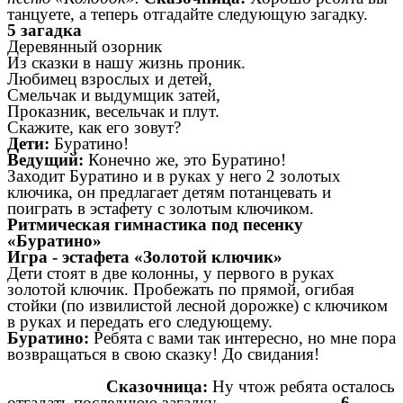
танцуете, а теперь отгадайте следующую загадку.
5 загадка
Деревянный озорник
Из сказки в нашу жизнь проник.
Любимец взрослых и детей,
Смельчак и выдумщик затей,
Проказник, весельчак и плут.
Скажите, как его зовут?
Дети:
Буратино!
Ведущий:
Конечно же, это Буратино!
Заходит Буратино и в руках у него 2 золотых
ключика, он предлагает детям потанцевать и
поиграть в эстафету с золотым ключиком.
Ритмическая гимнастика под песенку
«Буратино»
Игра - эстафета «Золотой ключик»
Дети стоят в две колонны, у первого в руках
золотой ключик. Пробежать по прямой, огибая
стойки (по извилистой лесной дорожке) с ключиком
в руках и передать его следующему.
Буратино:
Ребята с вами так интересно, но мне пора
возвращаться в свою сказку! До свидания!
Сказочница:
Ну чтож ребята осталось
отгадать последнюю загадку.
6