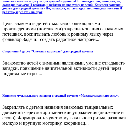
Конспект занятия – досуга для средней группы «Но, лошадка, но, лошадка, но,
лошадка поскачи И ребяток, и ребяток на прогулку повези!» Конспект занятия –
досуга для средней группы «Но, лошадка, но, лошадка, но, лошадка поскачи И
ребяток, и ребяток на прог
Цель: знакомить детей с малыми фольклорными
произведениями (потешками) закрепить знания о знакомых
потешках, воспитывать любовь к родному языку через
фольклор.Задачи:- создать радостное настроен...
Спортивный досуг "Снежная карусель" для средней группы
Знакомство детей с зимними явлениями, умение отгадывать
загадки, повышение двигательной активности детей через
подвижные игры....
Конспект музыкального занятия в средней группе: «Музыкальная карусель».
Закреплять с детьми названия знакомых танцевальных
движений через логоритмические упражнения (движение и
слово); Формировать чувство музыкального ритма, развивать
мелкую и крупную моторику, координац...