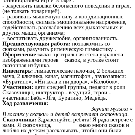
разнообразием игр и эстафет.
-
закреплять навыки безопасного поведения в играх,
(не толкать товарищей).
- развивать мышечную силу и координационные
способности, снимать эмоциональное напряжение,
содействовать расслаблению всех дыхательных и
других мышц организма;
- воспитывать дружелюбие, организованность.
Предшествующая работа:
познакомить со
сказками, разучить ритмическую гимнастику .
Оформление зала:
центральная стена украшена
изображениями героев сказок, в уголке стоит
сказочная избушка.
Инвентарь:
гимнастические палочки, 2 больших
мяча, 2 ключика, канат, магнитофон , звукозаписи:
«Буратино», «Ни кола и ни двора», «Колобок».
Участники:
дети средней группы, педагог в роли
Сказочницы, инструктор - ведущий, герои -
участники: Баба - Яга, Буратино, Медведь.
Ход развлечения:
Звучит музыка «
В гостях у сказки» и детей встречает сказочница.
Сказочница:
Здравствуйте, ребята! Я рада встрече с
вами. Я сказочница, знаю много сказок и
люблю их деткам рассказывать, чтобы они были