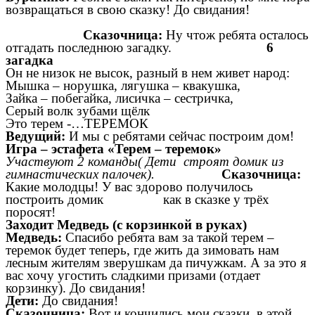
возвращаться в свою сказку! До свидания!
Сказочница:
Ну чтож ребята осталось
отгадать последнюю загадку.
6
загадка
Он не низок не высок, разный в нем живет народ:
Мышка – норушка, лягушка – квакушка,
Зайка – побегайка, лисичка – сестричка,
Серый волк зубами щёлк
Это терем -…ТЕРЕМОК
Ведущий:
И мы с ребятами сейчас построим дом!
Игра – эстафета «Терем – теремок»
Участвуют 2 команды( Дети строят домик из
гимнастических палочек).
Сказочница:
Какие молодцы! У вас здорово получилось
построить домик как в сказке у трёх
поросят!
Заходит Медведь (с корзинкой в руках)
Медведь:
Спасибо ребята вам за такой терем –
теремок будет теперь, где жить да зимовать нам
лесным жителям зверушкам да пичужкам. А за это я
вас хочу угостить сладкими призами (отдает
корзинку). До свидания!
Дети:
До свидания!
Сказочница:
Вот и кончились мои сказки, в этой