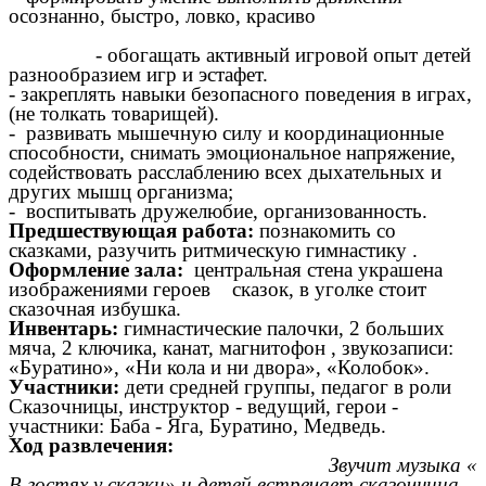
осознанно, быстро, ловко, красиво
-
обогащать активный игровой опыт детей
разнообразием игр и эстафет.
-
закреплять навыки безопасного поведения в играх,
(не толкать товарищей).
- развивать мышечную силу и координационные
способности, снимать эмоциональное напряжение,
содействовать расслаблению всех дыхательных и
других мышц организма;
- воспитывать дружелюбие, организованность.
Предшествующая работа:
познакомить со
сказками, разучить ритмическую гимнастику .
Оформление зала:
центральная стена украшена
изображениями героев сказок, в уголке стоит
сказочная избушка.
Инвентарь:
гимнастические палочки, 2 больших
мяча, 2 ключика, канат, магнитофон , звукозаписи:
«Буратино», «Ни кола и ни двора», «Колобок».
Участники:
дети средней группы, педагог в роли
Сказочницы, инструктор - ведущий, герои -
участники: Баба - Яга, Буратино, Медведь.
Ход развлечения:
Звучит музыка «
В гостях у сказки» и детей встречает сказочница.