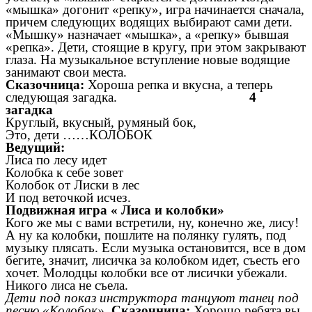
«мышка» догонит «репку», игра начинается сначала,
причем следующих водящих выбирают сами дети.
«Мышку» назначает «мышка», а «репку» бывшая
«репка». Дети, стоящие в кругу, при этом закрывают
глаза. На музыкальное вступление новые водящие
занимают свои места.
Сказочница:
Хороша репка и вкусна, а теперь
следующая загадка.
4
загадка
Круглый, вкусный, румяный бок,
Это, дети ……КОЛОБОК
Ведущий:
Лиса по лесу идет
Колобка к себе зовет
Колобок от Лиски в лес
И под веточкой исчез.
Подвижная игра « Лиса и колобки»
Кого же мы с вами встретили, ну, конечно же, лису!
А ну ка колобки, пошлите на полянку гулять, под
музыку плясать. Если музыка остановится, все в дом
бегите, значит, лисичка за колобком идет, съесть его
хочет. Молодцы колобки все от лисички убежали.
Никого лиса не съела.
Дети под показ инструктора танцуют танец под
песню «Колобок».
Сказочница:
Хорошо ребята вы