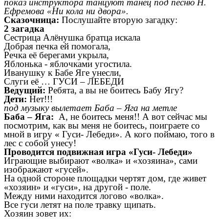
показ инструктора танцуют танец под песню Н.
Ефремова «Ни кола ни двора».
Сказочница:
Послушайте вторую загадку:
2 загадка
Сестрица Алёнушка братца искала
Добрая печка ей помогала,
Речка её берегами укрыла,
Яблонька - яблочками угостила.
Иванушку к Бабе Яге унесли,
Слуги её … ГУСИ – ЛЕБЕДИ
Ведущий:
Ребята, а вы не боитесь Бабу Ягу?
Дети:
Нет!!!
под музыку вылетает Баба – Яга на метле
Баба – Яга:
А, не боитесь меня!! А вот сейчас мы
посмотрим, как вы меня не боитесь, поиграете со
мной в игру « Гуси- Лебеди». А кого поймаю, того в
лес с собой унесу!
Проводится подвижная игра «Гуси- Лебеди»
Играющие выбирают «волка» и «хозяина», сами
изображают «гусей».
На одной стороне площадки чертят дом, где живет
«хозяин» и «гуси», на другой - поле.
Между ними находится логово «волка».
Все гуси летят на поле травку щипать.
Хозяин зовет их: