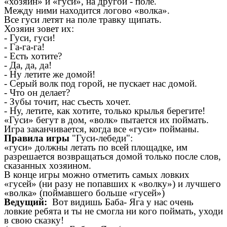
«хозяин» и «гуси», на другой - поле.
Между ними находится логово «волка».
Все гуси летят на поле травку щипать.
Хозяин зовет их:
- Гуси, гуси!
- Га-га-га!
- Есть хотите?
- Да, да, да!
- Ну летите же домой!
- Серый волк под горой, не пускает нас домой.
- Что он делает?
- Зубы точит, нас съесть хочет.
- Ну, летите, как хотите, только крылья берегите!
«Гуси» бегут в дом, «волк» пытается их поймать.
Игра заканчивается, когда все «гуси» пойманы.
Правила игры
"Гуси-лебеди":
«гуси» должны летать по всей площадке, им
разрешается возвращаться домой только после слов,
сказанных хозяином.
В конце игры можно отметить самых ловких
«гусей» (ни разу не попавших к «волку») и лучшего
«волка» (поймавшего больше «гусей»)
Ведущий:
Вот видишь Баба- Яга у нас очень
ловкие ребята и ты не смогла ни кого поймать, уходи
в свою сказку!