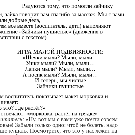
Радуются тому, что помогли зайчику
и, зайка говорит вам спасибо за массаж. Мы с вами
али добрые дела,
м все вместе (воспитатель, дети) выполняют
жнение «Зайчики пушистые» (движения в
ветствии с текстом)
ИГРА МАЛОЙ ПОДВИЖНОСТИ:
«Щёчки мыли? Мыли, мыли…
Ушки мыли? Мыли, мыли…
Лапки мыли? Мыли, мыли…
А носик мыли? Мыли, мыли…
И теперь, мы чистые
Зайчики пушистые
м воспитатель показывает макет морковки и
шивает:
 это? Где растёт?»
 отвечают: «морковка, растёт на грядке»
питатель:
«Ну, вот мы с вами уже почти совсем
овые! Забыли только одно: чтоб не болеть, надо
шо кушать. Посмотрите, что это у нас лежит на