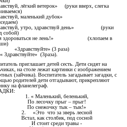
чки)
авствуй, лёгкий ветерок» (руки вверх, слегка
чиваемся)
дравствуй, маленький дубок»
седаем)
равствуй, утро, здравствуй день» (руки
д собой)
м здороваться не лень!» (хлопаем в
ши)
равствуйте» (3 раза)
 « Здравствуйте» (3раза).
итатель приглашает детей сесть. Дети сидят на
ьчиках, на столе лежат картинки с изображением
тных (зайчика). Воспитатель загадывает загадки, с
щью родителей дети отгадывают, прикрепляют
инку на фланелеграф.
АДКИ:
1. « Маленький, беленький,
По лесочку прыг – прыг!
По снежочку тык – тык!»
2. «Это что за зверь лесной
Встал, как столбик, под сосной
И стоит среди травы -