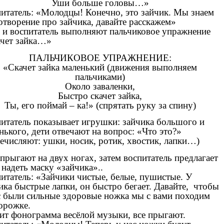
Уши больше головы…»
итатель: «Молодцы! Конечно, это зайчик. Мы знаем
отворение про зайчика, давайте расскажем»
 и воспитатель выполняют пальчиковое упражнение
чет зайка…»
ПАЛЬЧИКОВОЕ УПРАЖНЕНИЕ:
«Скачет зайка маленький (движения выполняем
пальчиками)
Около заваленки,
Быстро скачет зайка,
Ты, его поймай – ка!» (спрятать руку за спину)
итатель показывает игрушки: зайчика большого и
нького, дети отвечают на вопрос: «Что это?»
ечисляют: ушки, носик, ротик, хвостик, лапки…)
прыгают на двух ногах, затем воспитатель предлагает
 надеть маску «зайчика»..
итатель: «Зайчики чистые, белые, пушистые. У
ика быстрые лапки, он быстро бегает. Давайте, чтобы
с были сильные здоровые ножка мы с вами походим
орожке.
ит фонограмма весёлой музыки, все прыгают.