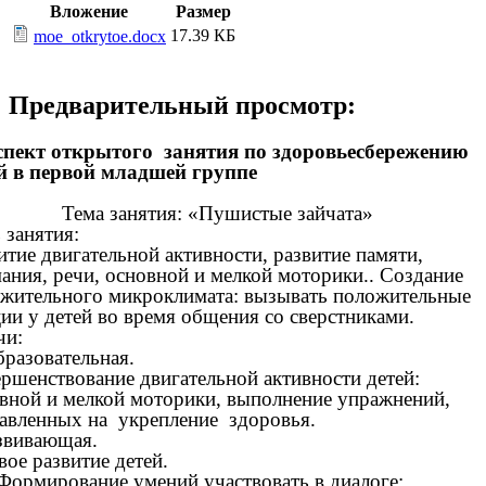
Вложение
Размер
17.39 КБ
moe_otkrytoe.docx
Предварительный просмотр:
пект открытого занятия по здоровьесбережению
й в первой младшей группе
Тема занятия: «Пушистые зайчата»
 занятия:
итие двигательной активности, развитие памяти,
ания, речи, основной и мелкой моторики.. Создание
жительного микроклимата: вызывать положительные
ии у детей во время общения со сверстниками.
чи:
бразовательная.
ршенствование двигательной активности детей:
вной и мелкой моторики, выполнение упражнений,
авленных на укрепление здоровья.
звивающая.
вое развитие детей.
 Формирование умений участвовать в диалоге: