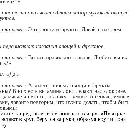
лочках?»
итатель показывает детям набор муляжей овощей
уктов.
питатель:
«Это овощи и фрукты. Давайте назовем
 перечисляют названия овощей и фруктов.
питатель:
«Вы все правильно назвали. Любите вы их
ть?»
и:
«Да!»
питатель:
«А знаете, почему овощи и фрукты
зны? В них есть витамины, они делают нас здоровее,
цу мягче и нежнее, головку – умнее. А сейчас, умные
вки, давайте повторим, что нужно делать, чтобы быть
овыми:
итатель предлагает всем поиграть в игру: «Пузырь»
 встают в круг, берутся за руки, образуя круг и поют
нку.