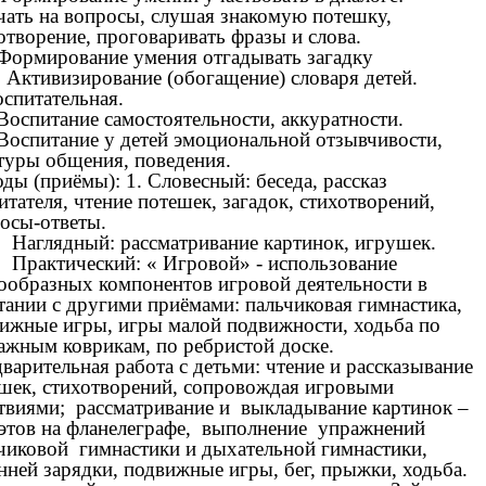
чать на вопросы, слушая знакомую потешку,
отворение, проговаривать фразы и слова.
 Формирование умения отгадывать загадку
. Активизирование (обогащение) словаря детей.
оспитательная.
 Воспитание самостоятельности, аккуратности.
 Воспитание у детей эмоциональной отзывчивости,
туры общения, поведения.
ды (приёмы): 1. Словесный: беседа, рассказ
итателя, чтение потешек, загадок, стихотворений,
осы-ответы.
аглядный: рассматривание картинок, игрушек.
рактический: « Игровой» - использование
ообразных компонентов игровой деятельности в
тании с другими приёмами: пальчиковая гимнастика,
ижные игры, игры малой подвижности, ходьба по
ажным коврикам, по ребристой доске.
варительная работа с детьми: чтение и рассказывание
шек, стихотворений, сопровождая игровыми
твиями; рассматривание и выкладывание картинок –
этов на фланелеграфе, выполнение упражнений
чиковой гимнастики и дыхательной гимнастики,
нней зарядки, подвижные игры, бег, прыжки, ходьба.