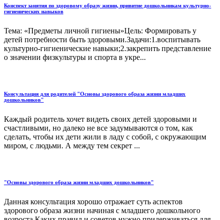
Конспект занятия по здоровому образу жизни, привитие дошкольникам культурно-
гигиенических навыков
Тема: «Предметы личной гигиены»Цель: Формировать у
детей потребности быть здоровыми.Задачи:1.воспитывать
культурно-гигиенические навыки;2.закрепить представление
о значении физкультуры и спорта в укре...
Консультация для родителей "Основы здорового образа жизни младших
дошкольников"
Каждый родитель хочет видеть своих детей здоровыми и
счастливыми, но далеко не все задумываются о том, как
сделать, чтобы их дети жили в ладу с собой, с окружающим
миром, с людьми. А между тем секрет ...
"Основы здорового образа жизни младших дошкольников"
Данная консультация хорошо отражает суть аспектов
здорового образа жизни начиная с младшего дошкольного
возроста.Каких правил и советов нужно придерживаться,для