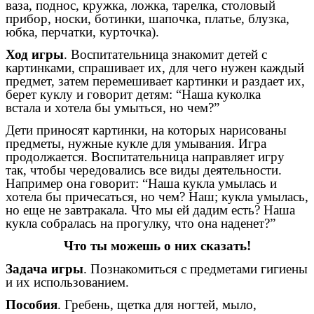
ваза, поднос, кружка, ложка, тарелка, столовый
прибор, носки, ботинки, шапочка, платье, блузка,
юбка, перчатки, курточка).
Ход игры
. Воспитательница знакомит детей с
картинками, спрашивает их, для чего нужен каждый
предмет, затем перемешивает картинки и раздает их,
берет куклу и говорит детям: “Наша куколка
встала и хотела бы умыться, но чем?”
Дети приносят картинки, на которых нарисованы
предметы, нужные кукле для умывания. Игра
продолжается. Воспитательница направляет игру
так, чтобы чередовались все виды деятельности.
Например она говорит: “Наша кукла умылась и
хотела бы причесаться, но чем? Наш; кукла умылась,
но еще не завтракала. Что мы ей дадим есть? Наша
кукла собралась на прогулку, что она наденет?”
Что ты можешь о них сказать!
Задача игры
. Познакомиться с предметами гигиены
и их использованием.
Пособия
. Гребень, щетка для ногтей, мыло,