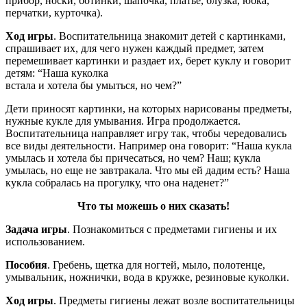
прибор, носки, ботинки, шапочка, платье, блузка, юбка,
перчатки, курточка).
Ход игры
. Воспитательница знакомит детей с картинками,
спрашивает их, для чего нужен каждый предмет, затем
перемешивает картинки и раздает их, берет куклу и говорит
детям: “Наша куколка
встала и хотела бы умыться, но чем?”
Дети приносят картинки, на которых нарисованы предметы,
нужные кукле для умывания. Игра продолжается.
Воспитательница направляет игру так, чтобы чередовались
все виды деятельности. Например она говорит: “Наша кукла
умылась и хотела бы причесаться, но чем? Наш; кукла
умылась, но еще не завтракала. Что мы ей дадим есть? Наша
кукла собралась на прогулку, что она наденет?”
Что ты можешь о них сказать!
Задача игры
. Познакомиться с предметами гигиены и их
использованием.
Пособия
. Гребень, щетка для ногтей, мыло, полотенце,
умывальник, ножнички, вода в кружке, резиновые куколки.
Ход игры
. Предметы гигиены лежат возле воспитательницы