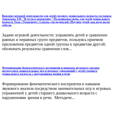
Конспект игровой деятельности для детей среднего дошкольного возраста составила
Завьялова Т.Н. "В гости к паровозику" Пальчиковые игры для детей дошкольного
возраста Тема «Транспорт». Советы для родителей «Научите детей, как надо вести
себя на
Задачи игровой деятельности: упражнять детей в сравнении
равных и неравных групп предметов, пользуясь приемом
приложения предметов одной группы к предметам другой;
обозначать результаты сравнения слов...
Формирование фонематического восприятия и навыков звукового анализа
посредством занимательных игр и игровых упражнений у детей старшего
дошкольного возраста с нарушениями зрения и речи
Формирование фонематического восприятия и навыков
звукового анализа посредством занимательных игр и игровых
упражнений у детей старшего дошкольного возраста с
нарушениями зрения и речи. Методиче...