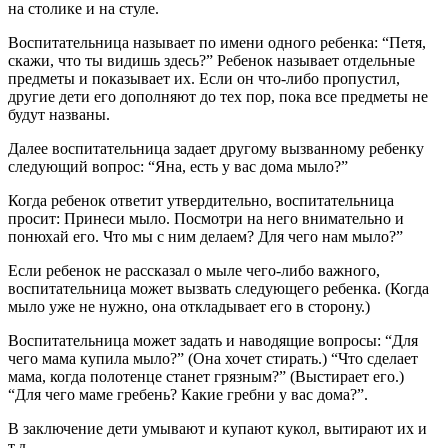
на столике и на стуле.
Воспитательница называет по имени одного ребенка: “Петя,
скажи, что ты видишь здесь?” Ребенок называет отдельные
предметы и показывает их. Если он что-либо пропустил,
другие дети его дополняют до тех пор, пока все предметы не
будут названы.
Далее воспитательница задает другому вызванному ребенку
следующий вопрос: “Яна, есть у вас дома мыло?”
Когда ребенок ответит утвердительно, воспитательница
просит: Принеси мыло. Посмотри на него внимательно и
понюхай его. Что мы c ним делаем? Для чего нам мыло?”
Если ребенок не рассказал о мыле чего-либо важного,
воспитательница может вызвать следующего ребенка. (Когда
мыло уже не нужно, она откладывает его в сторону.)
Воспитательница может задать и наводящие вопросы: “Для
чего мама купила мыло?” (Она хочет стирать.) “Что сделает
мама, когда полотенце станет грязным?” (Выстирает его.)
“Для чего маме гребень? Какие гребни у вас дома?”.
В заключение дети умывают и купают кукол, вытирают их и
т.д.