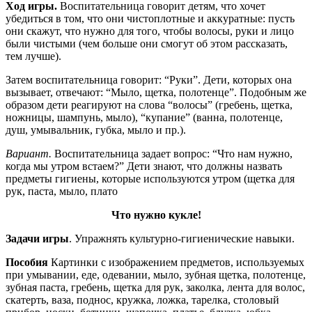
Ход игры.
Воспитательница говорит детям, что хочет
убедиться в том, что они чистоплотные и аккуратные: пусть
они скажут, что нужно для того, чтобы волосы, руки и лицо
были чистыми (чем больше они смогут об этом рассказать,
тем лучше).
Затем воспитательница говорит: “Руки”. Дети, которых она
вызывает, отвечают: “Мыло, щетка, полотенце”. Подобным же
образом дети реагируют на слова “волосы” (гребень, щетка,
ножницы, шампунь, мыло), “купание” (ванна, полотенце,
душ, умывальник, губка, мыло и пр.).
Вариант.
Воспитательница задает вопрос: “Что нам нужно,
когда мы утром встаем?” Дети знают, что должны назвать
предметы гигиены, которые используются утром (щетка для
рук, паста, мыло, плато
Что нужно кукле!
Задачи игры
. Упражнять культурно-гигиенические навыки.
Пособия
Картинки с изображением предметов, используемых
при умывании, еде, одевании, мыло, зубная щетка, полотенце,
зубная паста, гребень, щетка для рук, заколка, лента для волос,
скатерть, ваза, поднос, кружка, ложка, тарелка, столовый