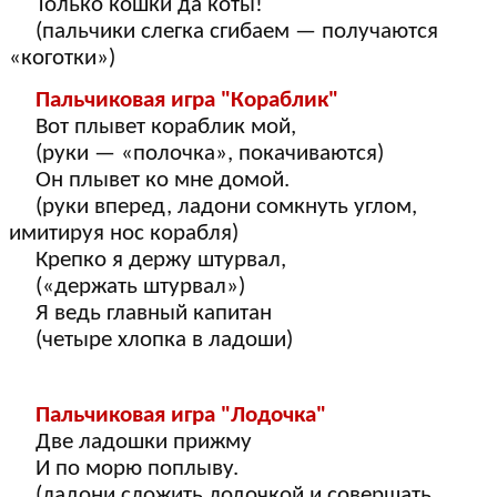
Только кошки да коты!
(пальчики слегка сгибаем — получаются
«коготки»)
Пальчиковая игра "Кораблик"
Вот плывет кораблик мой,
(руки — «полочка», покачиваются)
Он плывет ко мне домой.
(руки вперед, ладони сомкнуть углом,
имитируя нос корабля)
Крепко я держу штурвал,
(«держать штурвал»)
Я ведь главный капитан
(четыре хлопка в ладоши)
Пальчиковая игра "Лодочка"
Две ладошки прижму
И по морю поплыву.
(ладони сложить лодочкой и совершать