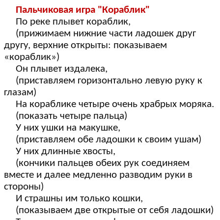
Пальчиковая игра "Кораблик"
По реке плывет кораблик,
(прижимаем нижние части ладошек друг
другу, верхние открыты: показываем
«кораблик»)
Он плывет издалека,
(приставляем горизонтально левую руку к
глазам)
На кораблике четыре очень храбрых моряка.
(показать четыре пальца)
У них ушки на макушке,
(приставляем обе ладошки к своим ушам)
У них длинные хвосты,
(кончики пальцев обеих рук соединяем
вместе и далее медленно разводим руки в
стороны)
И страшны им только кошки,
(показываем две открытые от себя ладошки)