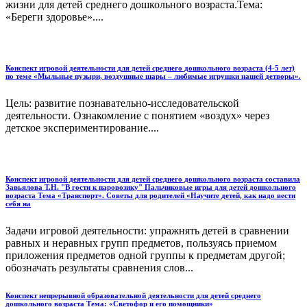
жизни для детей среднего дошкольного возраста.Тема:
«Береги здоровье»....
Конспект игровой деятельности для детей среднего дошкольного возраста (4-5 лет)
по теме «Мыльные пузыри, воздушные шары – любимые игрушки нашей детворы».
Цель: развитие познавательно-исследовательской
деятельности. Ознакомление с понятием «воздух» через
детское экспериментирование....
Конспект игровой деятельности для детей среднего дошкольного возраста составила
Завьялова Т.Н. "В гости к паровозику" Пальчиковые игры для детей дошкольного
возраста Тема «Транспорт». Советы для родителей «Научите детей, как надо вести
себя на
Задачи игровой деятельности: упражнять детей в сравнении
равных и неравных групп предметов, пользуясь приемом
приложения предметов одной группы к предметам другой;
обозначать результаты сравнения слов...
Конспект непрерывной образовательной деятельности для детей среднего
дошкольного возраста Тема: «Светофор и его помощники»