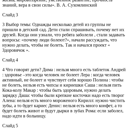
знаний, вера в свои силы». В. А. Сухомлинский
Слайд 3
3 Выбор темы: Однажды несколько детей из группы не
пришли в детский сад. Дети стали спрашивать, почему нет их
друзей. Когда они узнали, что ребята заболели , стали задавать
вопросы: «почему люди болеют?», начали рассуждать, что
нужно делать, чтобы не болеть. Так и начался проект «
Здоровячок ».
Слайд 4
4 Что говорят дети? Дима : нельзя много есть таблеток Андрей
: здоровье –это когда человек не болеет Лера : когда человек
активный, не болеет и чувствует себя хорошо Полина : чтобы
не болеть, нельзя есть чипсы и кириешки Саша : нельзя пить
Кока-колу Макар : чтобы быть здоровым, нужно делать
зарядку Даша: чтобы были крепкие косточки надо есть творог
Алена: нельзя есть много мороженого Кирилл: нужно чистить
зубы, а то будет кариес Денис: нельзя есть много конфет, а то
будет болеть живот и будут дырки в зубах Рома: если заболел,
надо идти в больницу.
Слайд 5