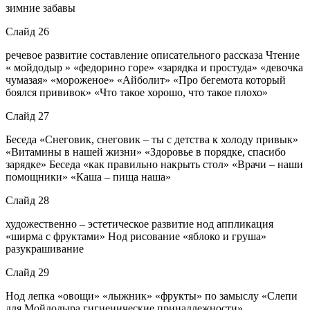
зимние забавы
Слайд 26
речевое развитие составление описательного рассказа Чтение
« мойдодыр » «федорино горе» «зарядка и простуда» «девочка
чумазая» «мороженое» «Айболит» «Про бегемота который
боялся прививок» «Что такое хорошо, что такое плохо»
Слайд 27
Беседа «Снеговик, снеговик – ты с детства к холоду привык»
«Витамины в нашей жизни» «Здоровье в порядке, спасибо
зарядке» Беседа «как правильно накрыть стол» «Врачи – наши
помощники» «Каша – пища наша»
Слайд 28
художественно – эстетическое развитие нод аппликация
«ширма с фруктами» Нод рисование «яблоко и груша»
разукрашивание
Слайд 29
Нод лепка «овощи» «лыжник» «фрукты» по замыслу «Слепи
для Мойдодыра гигиенические принадлежности»