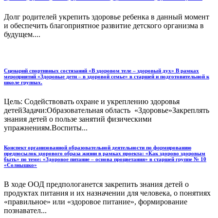
Долг родителей укрепить здоровье ребенка в данный момент
и обеспечить благоприятное развитие детского организма в
будущем....
Сценарий спортивных состязаний «В здоровом теле – здоровый дух» В рамках
мероприятий «Здоровые дети – в здоровой семье» в старшей и подготовительной к
школе группах.
Цель: Содействовать охране и укреплению здоровья
детейЗадачи:Образовательная область «Здоровье»Закреплять
знания детей о пользе занятий физическими
упражнениям.Воспиты...
Конспект организованной образовательной деятельности по формированию
предпосылок здорового образа жизни в рамках проекта: «Как здорово здоровым
быть» по теме: «Здоровое питание – основа процветания» в старшей группе № 10
«Солнышко»
В ходе ООД предпологанется закрепить знания детей о
продуктах питания и их назначении для человека, о понятиях
«правильное» или «здоровое питание», формирование
познавател...