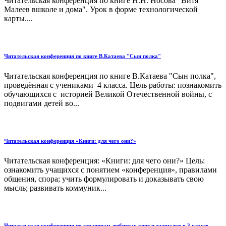
Читательская конференция по книге Н.Н. Носова "Витя
Малеев вшколе и дома". Урок в форме технологической
карты....
Читательская конференция по книге В.Катаева "Сын полка"
Читательская конференция по книге В.Катаева "Сын полка",
проведённая с учениками 4 класса. Цель работы: познакомить
обучающихся с историей Великой Отечественной войны, с
подвигами детей во...
Читательская конференция «Книги: для чего они?»
Читательская конференция: «Книги: для чего они?» Цель:
ознакомить учащихся с понятием «конференция», правилами
общения, спора; учить формулировать и доказывать свою
мысль; развивать коммуник...
Читательская конференция по страницам любимых книг и журналов в 3 классе