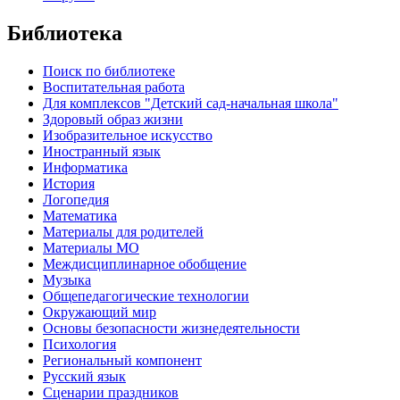
Библиотека
Поиск по библиотеке
Воспитательная работа
Для комплексов "Детский сад-начальная школа"
Здоровый образ жизни
Изобразительное искусство
Иностранный язык
Информатика
История
Логопедия
Математика
Материалы для родителей
Материалы МО
Междисциплинарное обобщение
Музыка
Общепедагогические технологии
Окружающий мир
Основы безопасности жизнедеятельности
Психология
Региональный компонент
Русский язык
Сценарии праздников