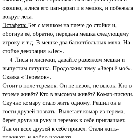
окошко, а лиса его цап-царап и в мешок, и побежала
вокруг леса.
Эстафета:
Бег с мешком на плече до стойки и,
обогнув её, обратно, передача мешка следующему
игроку и т.д. В мешке два баскетбольных мяча. На
стойке декорация «Лес».
Лисы и лисички, давайте развяжем мешки и
выпустим петушка. Продолжим тему «Зверьё моё».
Сказка « Теремок».
Стоит в поле теремок. Он не низок, не высок. Кто в
тереме живёт? Кто в высоком живёт? Комар-пискун.
Скучно комару стало жить одному. Решил он в
гости друзей позвать. Вылетает комар из терема,
берёт друга за руку и теремок к себе приглашает.
Так он всех друзей к себе привёл. Стали жить-
поживать и добро наживать.