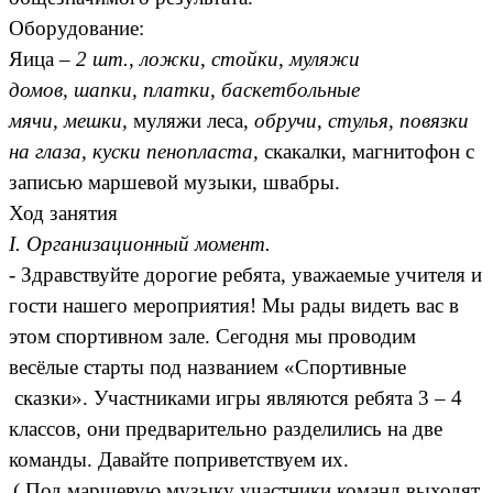
Оборудование:
Яица –
2 шт., ложки, стойки
,
муляжи
домов,
шапки, платки,
баскетбольные
мячи,
мешки,
муляжи леса,
обручи
,
стулья, повязки
на глаза,
куски пенопласта,
скакалки, магнитофон с
записью маршевой музыки, швабры.
Ход занятия
I. Организационный момент.
- Здравствуйте дорогие ребята, уважаемые учителя и
гости нашего мероприятия! Мы рады видеть вас в
этом спортивном зале. Сегодня мы проводим
весёлые старты под названием «Спортивные
сказки». Участниками игры являются ребята 3 – 4
классов, они предварительно разделились на две
команды. Давайте поприветствуем их.
( Под маршевую музыку участники команд выходят