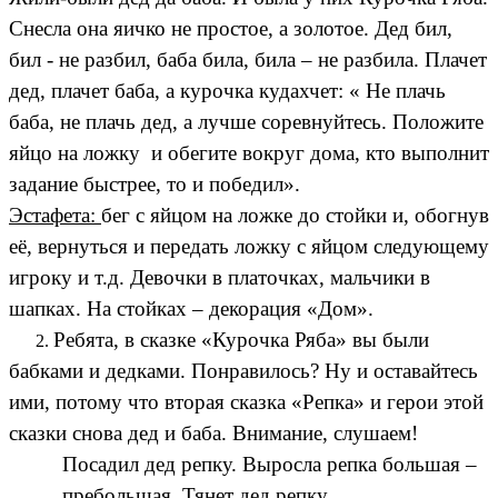
Снесла она яичко не простое, а золотое. Дед бил,
бил - не разбил, баба била, била – не разбила. Плачет
дед, плачет баба, а курочка кудахчет: « Не плачь
баба, не плачь дед, а лучше соревнуйтесь. Положите
яйцо на ложку и обегите вокруг дома, кто выполнит
задание быстрее, то и победил».
Эстафета:
бег с яйцом на ложке до стойки и, обогнув
её, вернуться и передать ложку с яйцом следующему
игроку и т.д. Девочки в платочках, мальчики в
шапках. На стойках – декорация «Дом».
Ребята, в сказке «Курочка Ряба» вы были
бабками и дедками. Понравилось? Ну и оставайтесь
ими, потому что вторая сказка «Репка» и герои этой
сказки снова дед и баба. Внимание, слушаем!
Посадил дед репку. Выросла репка большая –
пребольшая. Тянет дед репку,