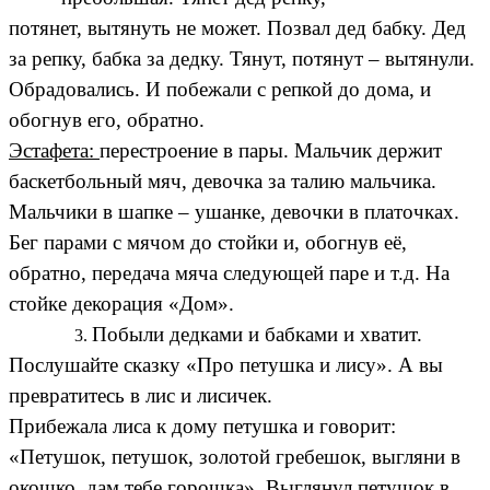
потянет, вытянуть не может. Позвал дед бабку. Дед
за репку, бабка за дедку. Тянут, потянут – вытянули.
Обрадовались. И побежали с репкой до дома, и
обогнув его, обратно.
Эстафета:
перестроение в пары. Мальчик держит
баскетбольный мяч, девочка за талию мальчика.
Мальчики в шапке – ушанке, девочки в платочках.
Бег парами с мячом до стойки и, обогнув её,
обратно, передача мяча следующей паре и т.д. На
стойке декорация «Дом».
Побыли дедками и бабками и хватит.
Послушайте сказку «Про петушка и лису». А вы
превратитесь в лис и лисичек.
Прибежала лиса к дому петушка и говорит:
«Петушок, петушок, золотой гребешок, выгляни в
окошко, дам тебе горошка». Выглянул петушок в