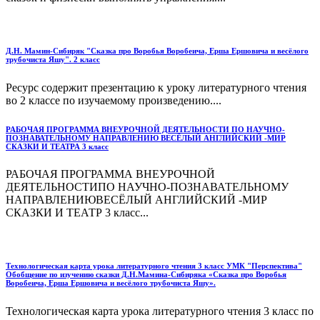
Д.Н. Мамин-Сибиряк "Сказка про Воробья Воробеича, Ерша Ершовича и весёлого
трубочиста Яшу". 2 класс
Ресурс содержит презентацию к уроку литературного чтения
во 2 классе по изучаемому произведению....
РАБОЧАЯ ПРОГРАММА ВНЕУРОЧНОЙ ДЕЯТЕЛЬНОСТИ ПО НАУЧНО-
ПОЗНАВАТЕЛЬНОМУ НАПРАВЛЕНИЮ ВЕСЁЛЫЙ АНГЛИЙСКИЙ -МИР
СКАЗКИ И ТЕАТРА 3 класс
РАБОЧАЯ ПРОГРАММА ВНЕУРОЧНОЙ
ДЕЯТЕЛЬНОСТИПО НАУЧНО-ПОЗНАВАТЕЛЬНОМУ
НАПРАВЛЕНИЮВЕСЁЛЫЙ АНГЛИЙСКИЙ -МИР
СКАЗКИ И ТЕАТР 3 класс...
Технологическая карта урока литературного чтения 3 класс УМК "Перспектива"
Обобщение по изучению сказки Д.Н.Мамина-Сибиряка «Сказка про Воробья
Воробеича, Ерша Ершовича и весёлого трубочиста Яшу».
Технологическая карта урока литературного чтения 3 класс по