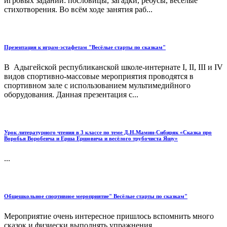
игровых заданий: пословицы, загадки, ребусы, весёлые
стихотворения. Во всём ходе занятия раб...
Презентация к играм-эстафетам "Весёлые старты по сказкам"
В Адыгейской республиканской школе-интернате I, II, III и IV
видов спортивно-массовые мероприятия проводятся в
спортивном зале с использованием мультимедийного
оборудования. Данная презентация с...
Урок литературного чтения в 3 классе по теме Д.Н.Мамин-Сибиряк «Сказка про
Воробья Воробеича и Ерша Ершовича и весёлого трубочиста Яшу»
...
Общешкольное спортивное мероприятие" Весёлые старты по сказкам"
Мероприятие очень интересное пришлось вспомнить много
сказок и физиески выполнять упражнения....