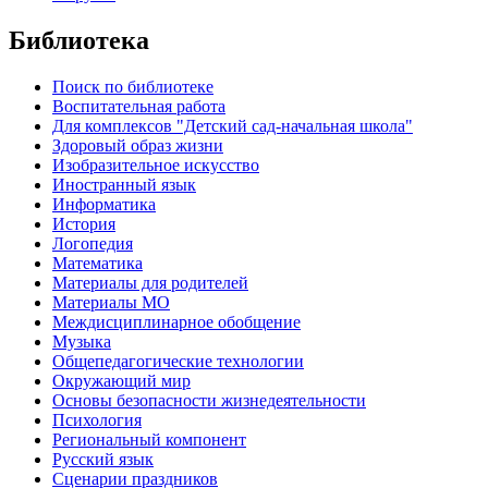
Библиотека
Поиск по библиотеке
Воспитательная работа
Для комплексов "Детский сад-начальная школа"
Здоровый образ жизни
Изобразительное искусство
Иностранный язык
Информатика
История
Логопедия
Математика
Материалы для родителей
Материалы МО
Междисциплинарное обобщение
Музыка
Общепедагогические технологии
Окружающий мир
Основы безопасности жизнедеятельности
Психология
Региональный компонент
Русский язык
Сценарии праздников