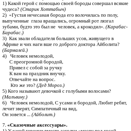
1) Какой герой с помощью своей бороды совершал всякие
чудеса?
(Старик Хоттабыч)
2) «Густая нечесаная борода его волочилась по полу,
выпученные глаза вращались, огромный рот лязгал
зубами, будто это был не человек, а крокодил».
(Карабас-
Барабас.)
3) Как звали обладателя больших усов, живущего в
Африке и чих наги вше го доброго доктора Айболита?
(Бармалей.)
4) Человек немолодой,
С преогромной бородой,
Привел с собой за ручку
К вам на праздник внучку.
Отвечайте на вопрос.
Кто же это?
(Дед Мороз.)
5) Кого называют девочкой с голубыми волосами?
(Малъвину.)
6) Человек немолодой, С усами и бородой, Любит ребят,
лечит зверят, Симпатичный на вид,
Он зовется ...
(Айболит.)
7.
«Сказочные аксессуары».
1) У какой героини вместо заколки «месяц под косой