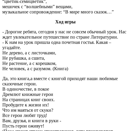
“цветик-семицветик”,
мешочек с “волшебными” вещами,
музыкальное сопровождение: “В мире много сказок…”
Ход игры
- Дорогие ребята, сегодня у нас не совсем обычный урок. Нас
ждет увлекательное путешествие по стране Литературии.
- К нам на урок пришла одна почетная гостья. Какая –
угадайте.
Не дерево, а с листочками,
Не рубашка, а сшита,
Не растение, а с корешком,
Не человек, а с разумом. (Книга)
Да, это книга,а вместе с книгой приходят наши любимые
сказочные герои.
В одиночестве, в покое
Дремлют книжные герои
На страницах книг своих.
Пробудите к жизни их!
Что им маяться от скуки?
Все герои любят труд!
Вам, друзья, и книги в руки -
Пусть герои оживут!