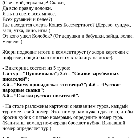
(Свет мой, зеркальце! Скажи,
Да всю правду доложи.
Я ль на свете всех милее,
Всех румяней и белее?)
Где находится смерть Кощея Бессмертного? (Дерево, сундук,
заяц, утка, яйцо, игла.)
От кого ушел Колобок? (От дедушки и бабушки, зайца, волка,
медведя.)
Жюри подводит итоги и комментирует (у жюри карточки с
цифрами, общий балл вносится в таблицу на доске).
- Викторина состоит из 5 туров:
1-й тур – “Пушкиниана”; 2-й – “Сказки зарубежных
писателей”;
3-й – “Кому принадлежат эти вещи?”; 4-й – “Русские
народные сказки”;
5-й – “Сказки русских писателей”.
- На столе разложены карточки с названием туров, каждый
тур имеет свой номер. Этот номер нам нужен для того, чтобы,
бросив кубик с пятью номерами, определить номер тура.
(Капитаны команд по-очереди бросают кубик. Выпавший
номер определяет тур.)