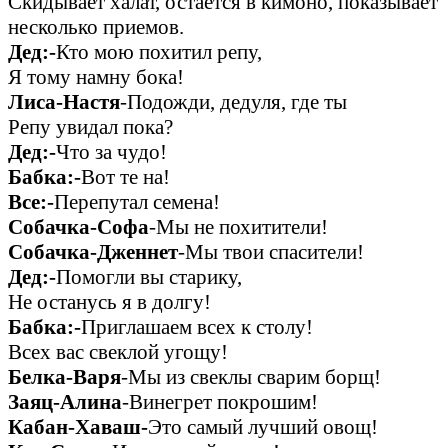
Скидывает халат, остается в кимоно, показывает
несколько приемов.
Дед:-
Кто мою похитил репу,
Я тому намну бока!
Лиса-Настя
-Подожди, дедуля, где ты
Репу увидал пока?
Дед:-
Что за чудо!
Бабка:-
Вот те на!
Все:-
Перепутал семена!
Собачка-Софа
-Мы не похитители!
Собачка-Дженнет
-Мы твои спасители!
Дед:-
Помогли вы старику,
Не останусь я в долгу!
Бабка:-
Приглашаем всех к столу!
Всех вас свеклой угощу!
Белка-Варя
-Мы из свеклы сварим борщ!
Заяц-Алина
-Винегрет покрошим!
Кабан-Хаваш-
Это самый лучший овощ!