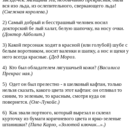
вся изо льда, из ослепительного, сверкающего льда!
(Снежная королева.)
2) Самый добрый и бесстрашный человек носил
докторский бе лый халат, белую шапочку, на носу очки.
(Доктор Айболит.)
3) Какой персонаж ходит в красной (или голубой) шубе с
белым воротником, носит валенки и шапку, а нос и щеки у
него всегда красные.
(Дед Мороз.
4) Кто был обладателем лягушачьей кожи?
(Василиса
Прекрас ная.)
5) Одет он был прелестно - в шелковый кафтан, только
нельзя сказать, какого цвета этот кафтан: он отливал то
синим, то зеленым, то красным, смотря куда он
повернется.
(Оле-Лукойе.)
6) Как звали портного, который вырезал и склеил
курточку из бумаги коричневого цвета и ярко-зеленые
штанишки?
(Папа Карло, «Золотой ключик...».)