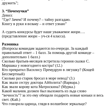
дружить”;
3. “Почемучки”
Девиз:
“Где? Зачем? И почему? – тайну разгадаю.
Книгу в руки я возьму – и ответ узнаю”
А судить конкурсы будет наше уважаемое жюри….
(представление жюри – уч-ся 4 класса).
Разминка
(Вопросы командам задаются по-очереди. За каждый
правильный ответ – 1 балл. За помощь другой команде –
дополнительно 1 балл.)
Сколько братьев-месяцев встретила героиня сказки С.
Маршака у новогоднего костра? (12.)
Кто превратил Василису Премудрую в лягушку? (Кощей
Бессмертный)
Сколько раз старик бросал в море невод? (3.)
Как звали сестру доктора Айболита? (Варвара.)
Как звали корову кота Матроскина? (Мурка.)
Какой мальчик должен был выложить из льда слово
“вечность”? за это ему обещали подарить новые коньки и весь
свет. (Кай.)
Что говорила царица, глядя в волшебное зеркальце?