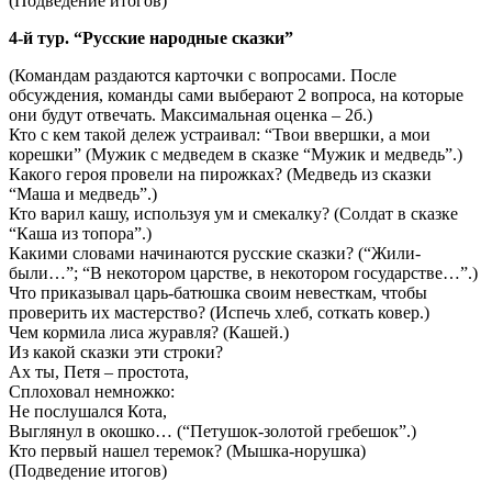
(Подведение итогов)
4-й тур. “Русские народные сказки”
(Командам раздаются карточки с вопросами. После
обсуждения, команды сами выберают 2 вопроса, на которые
они будут отвечать. Максимальная оценка – 2б.)
Кто с кем такой дележ устраивал: “Твои ввершки, а мои
корешки” (Мужик с медведем в сказке “Мужик и медведь”.)
Какого героя провели на пирожках? (Медведь из сказки
“Маша и медведь”.)
Кто варил кашу, используя ум и смекалку? (Солдат в сказке
“Каша из топора”.)
Какими словами начинаются русские сказки? (“Жили-
были…”; “В некотором царстве, в некотором государстве…”.)
Что приказывал царь-батюшка своим невесткам, чтобы
проверить их мастерство? (Испечь хлеб, соткать ковер.)
Чем кормила лиса журавля? (Кашей.)
Из какой сказки эти строки?
Ах ты, Петя – простота,
Сплоховал немножко:
Не послушался Кота,
Выглянул в окошко… (“Петушок-золотой гребешок”.)
Кто первый нашел теремок? (Мышка-норушка)
(Подведение итогов)