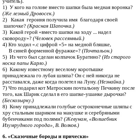
учитель).
1) У кого на голове вместо шапки была медная воронка?
(Же лезный Дровосек.)
2) Какая героиня получила имя благодаря своей
шапочке?
(Красная Шапочка.)
3) Какой герой «вместо шапки на ходу ... надел
сковороду»?
(Человек рассеянный.)
4) Кто ходил «.с цифрой «5» на медной бляшке,
В синей форменной фуражке»?
(Почтальон.)
5) Из чего был сделан колпачок Буратино?
(Из старого
носка папы Карло.)
6) Какому известному веселому коротышке
принадлежала го лубая шляпа? Он с ней никогда не
расставался, даже когда полетел на Луну.
(Незнайка.)
7) Что подарил кот Матроскин почтальону Печкину после
того, как Шарик сделал в его шапке-ушанке дырочки?
(Бескозырку.)
8) Кому принадлежали голубые остроконечные шляпы с
хру стальным шариком на макушке и серебряными
бубенчиками под полями?
(Жевунам, «Волшебник
Изумрудного города», В. Волков.)
6. «Сказочные бороды и прически»