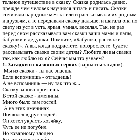
тельное путешествие в сказку. Сказка родилась давно,
прежде чем человек научился читать и писать. Сказки
сочиняли народные меч татели и рассказывали их родным
и друзьям, а те передавали сказку дальше, и шагала она по
свету из уст в уста, яркая, умная, веселая. Так, не раз
перед сном рассказывали вам сказки ваши мамы и папы,
бабушки и дедушки. Помните, «Бабушка, расскажи
сказку!». А вы, когда подрастете, повзрослеете, будете
рассказывать сказки своим детям? Любите ли вы сказки
так, как люблю их я? Сейчас мы это узнаем?
1. Загадки о сказочных героях
(варианты загадок).
Мы из сказки - ты нас знаешь.
Если вспомнишь - отгадаешь!
А не вспомнишь — ну так что ж...
Сказку заново прочтешь!
В этой сказке - именины,
Много было там гостей.
А на этих именинах
Появился вдруг злодей.
Он хотел украсть хозяйку,
Чуть ее не погубил.
Но коварному злодею
Кто-то голову срубил.