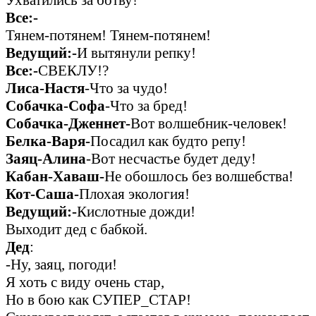
Ухватились за ботву!
Все:-
Тянем-потянем! Тянем-потянем!
Ведущий:-
И вытянули репку!
Все:-
СВЕКЛУ!?
Лиса-Настя
-Что за чудо!
Собачка-Софа
-Что за бред!
Собачка-Дженнет-
Вот волшебник-человек!
Белка-Варя-
Посадил как будто репу!
Заяц-Алина
-Вот несчастье будет деду!
Кабан-Хаваш-
Не обошлось без волшебства!
Кот-Саша-
Плохая экология!
Ведущий:-
Кислотные дожди!
Выходит дед с бабкой.
Дед
:
-Ну, заяц, погоди!
Я хоть с виду очень стар,
Но в бою как СУПЕР_СТАР!