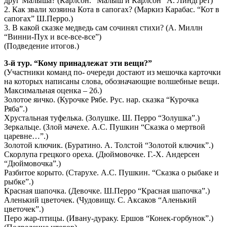
друг Малыша? (Карлсон. “Малыш и Карлсон” А. Линдгрет)
2. Как звали хозяина Кота в сапогах? (Маркиз Карабас. “Кот в
сапогах” Ш.Перро.)
3. В какой сказке медведь сам сочинял стихи? (А. Миллн
“Винни-Пух и все-все-все”)
(Подведение итогов.)
3-й тур. “Кому принадлежат эти вещи?”
(Участники команд по- очереди достают из мешочка карточки
на которых написаны слова, обозначающие волшебные вещи.
Максимальная оценка – 2б.)
Золотое яичко. (Курочке Рябе. Рус. нар. сказка “Курочка
Ряба”.)
Хрустальная туфелька. (Золушке. Ш. Перро “Золушка”.)
Зеркальце. (Злой мачехе. А.С. Пушкин “Сказка о мертвой
царевне…”.)
Золотой ключик. (Буратино. А. Толстой “Золотой ключик”.)
Скорлупа грецкого ореха. (Дюймовочке. Г.-Х. Андерсен
“Дюймовочка”.)
Разбитое корыто. (Старухе. А.С. Пушкин. “Сказка о рыбаке и
рыбке”.)
Красная шапочка. (Девочке. Ш.Перро “Красная шапочка”.)
Аленький цветочек. (Чудовищу. С. Аксаков “Аленький
цветочек”.)
Перо жар-птицы. (Ивану-дураку. Ершов “Конек-горбунок”.)