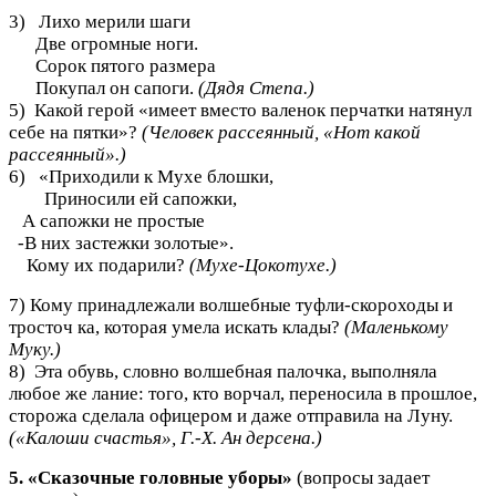
3) Лихо мерили шаги
Две огромные ноги.
Сорок пятого размера
Покупал он сапоги.
(Дядя Степа.)
5) Какой герой «имеет вместо валенок перчатки натянул
себе на пятки»?
(Человек рассеянный, «Нот какой
рассеянный».)
6) «Приходили к Мухе блошки,
Приносили ей сапожки,
А сапожки не простые
-В них застежки золотые».
Кому их подарили?
(Мухе-Цокотухе.)
7) Кому принадлежали волшебные туфли-скороходы и
тросточ ка, которая умела искать клады?
(Маленькому
Муку.)
8) Эта обувь, словно волшебная палочка, выполняла
любое же лание: того, кто ворчал, переносила в прошлое,
сторожа сделала офицером и даже отправила на Луну.
(«Калоши счастья», Г.-Х. Ан дерсена.)
5. «Сказочные головные уборы»
(вопросы задает