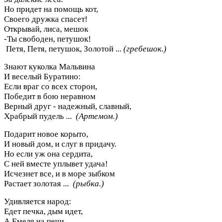
Но придет на помощь кот,
Своего дружка спасет!
Открывай, лиса, мешок
-Ты свободен, петушок!
Петя, Петя, петушок, Золотой ...
(гребешок.)
Знают куколка Мальвина
И веселый Буратино:
Если враг со всех сторон,
Победит в бою неравном
Верный друг - надежный, славный,
Храбрый пудель ...
(Артемом.)
Подарит новое корыто,
И новый дом, и слуг в придачу.
Но если уж она сердита,
С ней вместе уплывет удача!
Исчезнет все, и в море зыбком
Растает золотая ...
(рыбка.)
Удивляется народ:
Едет печка, дым идет,
А Емеля на печи