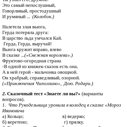
Это самый непослушный,
Говорливый, простодушный
И румяный ...
(Колобок.)
Налетела злая вьюга,
Герда потеряла друга:
В царство льда умчался Кай.
Герда, Герда, выручай!
Вьюга кружит вправо, влево
В сказке ...
(«Снежная королева».)
Фруктово-огородная страна
-В одной из книжек-сказок есть она,
А в ней герой - мальчонка овощной.
Он храбрый, справедливый, озорной.
(«Приключения Чиполлино», Дою. Родари.)
2.
Сказочный тест «Знаете ли вы?»
(варианты
вопросов).
1. Что Рукодельница уронила в колодец в сказке «Мороз
Ивановича
а) Кольцо;
в) ведерко;
б) веретено;
г) прялку.