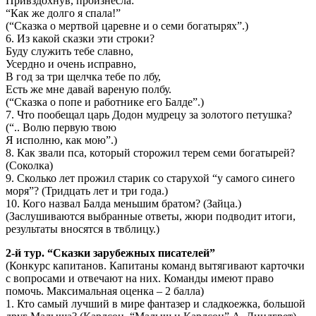
Привздохнув, произнесла:
“Как же долго я спала!”
(“Сказка о мертвой царевне и о семи богатырях”.)
6. Из какой сказки эти строки?
Буду служить тебе славно,
Усердно и очень исправно,
В год за три щелчка тебе по лбу,
Есть же мне давай вареную полбу.
(“Сказка о попе и работнике его Балде”.)
7. Что пообещал царь Додон мудрецу за золотого петушка?
(“.. Волю первую твою
Я исполню, как мою”.)
8. Как звали пса, который сторожил терем семи богатырей?
(Соколка)
9. Сколько лет прожил старик со старухой “у самого синего
моря”? (Тридцать лет и три года.)
10. Кого назвал Балда меньшим братом? (Зайца.)
(Заслушиваются выбранные ответы, жюри подводит итоги,
результаты вносятся в твблицу.)
2-й тур. “Сказки зарубежных писателей”
(Конкурс капитанов. Капитаны команд вытягивают карточки
с вопросами и отвечают на них. Команды имеют право
помочь. Максимальная оценка – 2 балла)
1. Кто самый лучший в мире фантазер и сладкоежка, большой