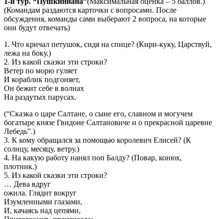
1-й тур. “Пушкиниана”
(Максимальная оценка – 5 баллов.)
(Командам раздаются карточки с вопросами. После
обсуждения, команды сами выберают 2 вопроса, на которые
они будут отвечать)
1. Что кричал петушок, сидя на спице? (Кири-куку, Царствуй,
лежа на боку.)
2. Из какой сказки эти строки?
Ветер по морю гуляет
И кораблик подгоняет,
Он бежит себе в волнах
На раздутых парусах.
(“Сказка о царе Салтане, о сыне его, славном и могучем
богатыре князе Гвидоне Салтановиче и о прекрасной царевне
Лебедь”.)
3. К кому обращался за помощью королевич Елисей? (К
солнцу, месяцу, ветру.)
4. На какую работу нанял поп Балду? (Повар, конюх,
плотник.)
5. Из какой сказки эти строки?
… Дева вдруг
ожила. Глядит вокруг
Изумленными глазами,
И, качаясь над цепями,