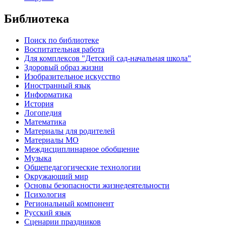
Библиотека
Поиск по библиотеке
Воспитательная работа
Для комплексов "Детский сад-начальная школа"
Здоровый образ жизни
Изобразительное искусство
Иностранный язык
Информатика
История
Логопедия
Математика
Материалы для родителей
Материалы МО
Междисциплинарное обобщение
Музыка
Общепедагогические технологии
Окружающий мир
Основы безопасности жизнедеятельности
Психология
Региональный компонент
Русский язык
Сценарии праздников