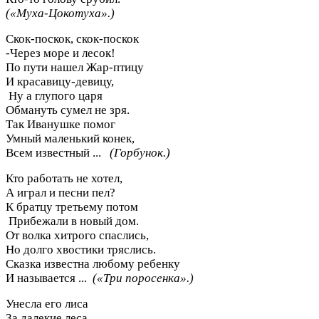
(«Муха-Цокотуха».)
Скок-поскок, скок-поскок
-Через море и лесок!
По пути нашел Жар-птицу
И красавицу-девицу,
Ну а глупого царя
Обмануть сумел не зря.
Так Иванушке помог
Умный маленький конек,
Всем известный ...
(Горбунок.)
Кто работать не хотел,
А играл и песни пел?
К братцу третьему потом
Прибежали в новый дом.
От волка хитрого спаслись,
Но долго хвостики тряслись.
Сказка известна любому ребенку
И называется ...
(«Три поросенка».)
Унесла его лиса
За далекие леса.