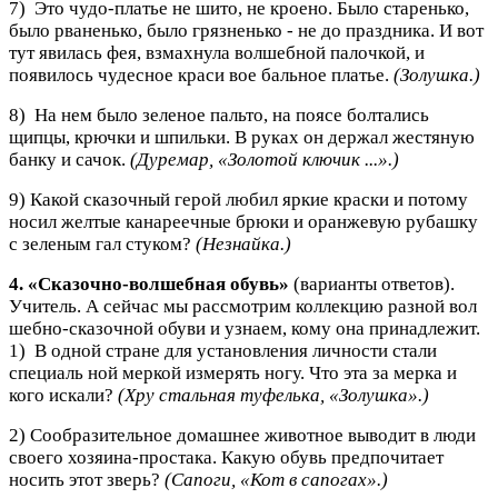
7) Это чудо-платье не шито, не кроено. Было старенько,
было рваненько, было грязненько - не до праздника. И вот
тут явилась фея, взмахнула волшебной палочкой, и
появилось чудесное краси вое бальное платье.
(Золушка.)
8) На нем было зеленое пальто, на поясе болтались
щипцы, крючки и шпильки. В руках он держал жестяную
банку и сачок.
(Дуремар, «Золотой ключик ...».)
9) Какой сказочный герой любил яркие краски и потому
носил желтые канареечные брюки и оранжевую рубашку
с зеленым гал стуком?
(Незнайка.)
4. «Сказочно-волшебная обувь»
(варианты ответов).
Учитель. А сейчас мы рассмотрим коллекцию разной вол
шебно-сказочной обуви и узнаем, кому она принадлежит.
1) В одной стране для установления личности стали
специаль ной меркой измерять ногу. Что эта за мерка и
кого искали?
(Хру стальная туфелька, «Золушка».)
2) Сообразительное домашнее животное выводит в люди
своего хозяина-простака. Какую обувь предпочитает
носить этот зверь?
(Сапоги, «Кот в сапогах».)