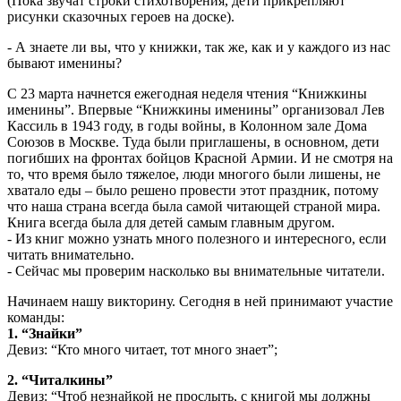
(Пока звучат строки стихотворения, дети прикрепляют
рисунки сказочных героев на доске).
- А знаете ли вы, что у книжки, так же, как и у каждого из нас
бывают именины?
С 23 марта начнется ежегодная неделя чтения “Книжкины
именины”. Впервые “Книжкины именины” организовал Лев
Кассиль в 1943 году, в годы войны, в Колонном зале Дома
Союзов в Москве. Туда были приглашены, в основном, дети
погибших на фронтах бойцов Красной Армии. И не смотря на
то, что время было тяжелое, люди многого были лишены, не
хватало еды – было решено провести этот праздник, потому
что наша страна всегда была самой читающей страной мира.
Книга всегда была для детей самым главным другом.
- Из книг можно узнать много полезного и интересного, если
читать внимательно.
- Сейчас мы проверим насколько вы внимательные читатели.
Начинаем нашу викторину. Сегодня в ней принимают участие
команды:
1. “Знайки”
Девиз: “Кто много читает, тот много знает”;
2. “Читалкины”
Девиз: “Чтоб незнайкой не прослыть, с книгой мы должны