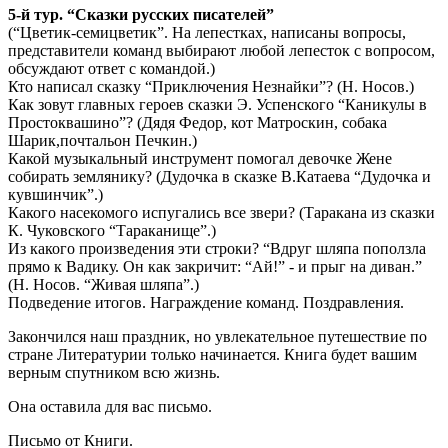
5-й тур. “Сказки русских писателей”
(“Цветик-семицветик”. На лепестках, написаны вопросы,
представители команд выбирают любой лепесток с вопросом,
обсуждают ответ с командой.)
Кто написал сказку “Приключения Незнайки”? (Н. Носов.)
Как зовут главных героев сказки Э. Успенского “Каникулы в
Простоквашино”? (Дядя Федор, кот Матроскин, собака
Шарик,почтальон Печкин.)
Какой музыкальный инструмент помогал девочке Жене
собирать землянику? (Дудочка в сказке В.Катаева “Дудочка и
кувшинчик”.)
Какого насекомого испугались все звери? (Таракана из сказки
К. Чуковского “Тараканище”.)
Из какого произведения эти строки? “Вдруг шляпа поползла
прямо к Вадику. Он как закричит: “Ай!” - и прыг на диван.”
(Н. Носов. “Живая шляпа”.)
Подведение итогов. Награждение команд. Поздравления.
Закончился наш праздник, но увлекательное путешествие по
стране Литературии только начинается. Книга будет вашим
верным спутником всю жизнь.
Она оставила для вас письмо.
Письмо от Книги.