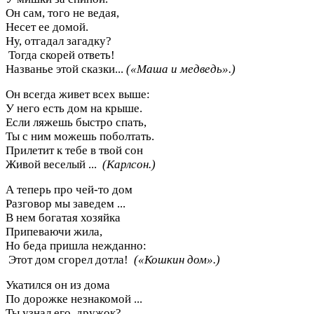
Он сам, того не ведая,
Несет ее домой.
Ну, отгадал загадку?
Тогда скорей ответь!
Названье этой сказки...
(«Маша и медведь».)
Он всегда живет всех выше:
У него есть дом на крыше.
Если ляжешь быстро спать,
Ты с ним можешь поболтать.
Прилетит к тебе в твой сон
Живой веселый ...
(Карлсон.)
А теперь про чей-то дом
Разговор мы заведем ...
В нем богатая хозяйка
Припеваючи жила,
Но беда пришла нежданно:
Этот дом сгорел дотла!
(«Кошкин дом».)
Укатился он из дома
По дорожке незнакомой ...
Ты узнал его, дружок?