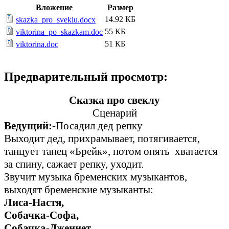
Вложение
Размер
14.92 КБ
skazka_pro_sveklu.docx
55 КБ
viktorina_po_skazkam.doc
51 КБ
viktorina.doc
Предварительный просмотр:
Сказка про свеклу
Сценарий
Ведущий:-
Посадил дед репку
Выходит дед, прихрамывает, потягивается,
танцует танец «Брейк», потом опять хватается
за спину, сажает репку, уходит.
Звучит музыка бременских музыкантов,
выходят бременские музыканты:
Лиса-Настя,
Собачка-Софа,
Собачка-Дженнет,