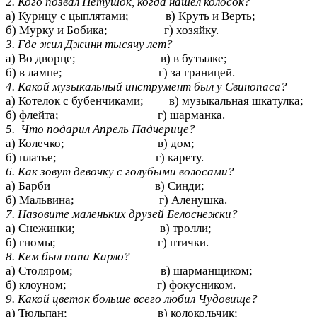
2. Кого позвал Петушок, когда нашел колосок?
а) Курицу с цыплятами;
в) Круть и Верть;
б) Мурку и Бобика;
г) хозяйку.
3. Где жил Джинн тысячу лет?
а) Во дворце;
в) в бутылке;
б) в лампе;
г) за границей.
4. Какой музыкальный инструмент был у Свинопаса?
а) Котелок с бубенчиками; в) музыкальная шкатулка;
б) флейта;
г) шарманка.
5. Что подарил Апрель Падчерице?
а) Колечко;
в) дом;
б) платье;
г) карету.
6. Как зовут девочку с голубыми волосами?
а) Барби
в) Синди;
б) Мальвина;
г) Аленушка.
7. Назовите маленьких друзей Белоснежки?
а) Снежинки;
в) тролли;
б) гномы;
г) птички.
8. Кем был папа Карло?
а) Столяром;
в) шарманщиком;
б) клоуном;
г) фокусником.
9. Какой цветок больше всего любил Чудовище?
а) Тюльпан;
в) колокольчик;