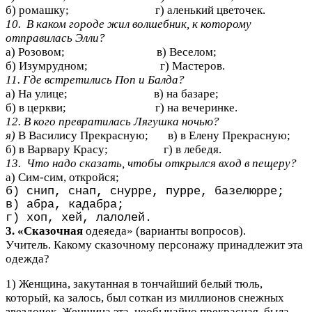
б) ромашку;
г) аленький цветочек.
10. В каком городе жил волшебник, к которому
отправилась Элли?
а) Розовом;
в) Веселом;
б) Изумрудном;
г) Мастеров.
11. Где встретились Поп и Балда?
а) На улице;
в) на базаре;
б) в церкви;
г) на вечеринке.
12. В кого превратилась Лягушка ночью?
я)
В Василису Прекрасную; в) в Елену Прекрасную;
б) в Варвару Красу;
г) в лебедя.
13. Что надо сказать, чтобы открылся вход в пещеру?
а) Сим-сим, откройся;
б) снип, снап, снурре, пурре, базелюрре;
в) абра, кадабра;
г) хоп, хей, лалолей.
3. «Сказочная
одеяеда» (варианты вопросов).
Учитель. Какому сказочному персонажу принадлежит эта
одежда?
1) Женщина, закутанная в тончайший белый тюль,
который, ка залось, был соткан из миллионов снежных
звездочек. Женщина эта, необычайно прекрасная, была