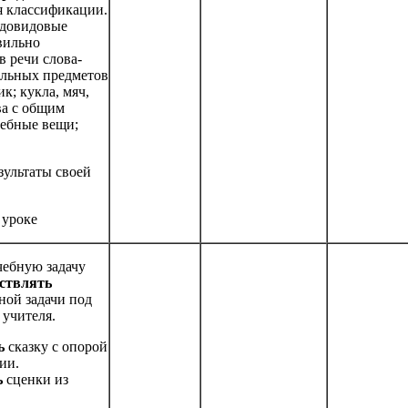
я классификации.
довидовые
вильно
в речи слова-
ельных предметов
ик; кукла, мяч,
ва с общим
чебные вещи;
зультаты своей
 уроке
чебную задачу
ствлять
ной задачи под
 учителя.
ть
сказку с опорой
ии.
ь
сценки из