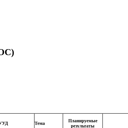
ГОС)
Планируемые
УУД
Тема
результаты