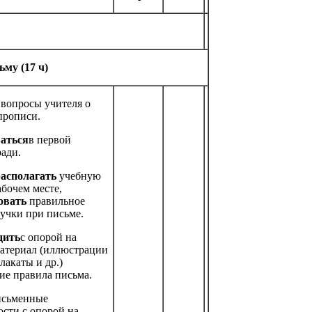
ьму (17 ч)
 вопросы учителя о
прописи.
аться
в первой
ради.
располагать
учебную
абочем месте,
овать
правильное
учки при письме.
дить
с опорой на
атериал (иллюстрации
лакаты и др.)
ие правила письма.
исьменные
сти с опорой на