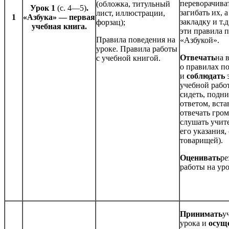
переворачива
(обложка, титульный
Урок 1
(с. 4—5)
.
загибать их, 
лист, иллюстрации,
1
«Азбука» — первая
закладку и т.д
форзац);
учебная книга.
эти правила п
Правила поведения на
«Азбукой».
уроке. Правила работы
Отвечать
на 
с учебной книгой.
о правилах п
и
соблюдать
э
учебной рабо
сидеть, подни
ответом, вста
отвечать гром
слушать учит
его указания,
товарищей).
Оценивать
ре
работы на ур
Принимать
у
урока и
осущ