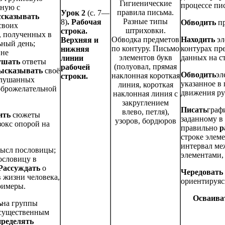
Гигиенические
процессе пи
нную с
правила письма.
Урок 2
(с. 7—
ссказывать
Разные типы
8)
.
Рабочая
Обводить
п
своих
штриховки.
строка.
, полученных в
Обводка предметов
Находить
эл
Верхняя и
ный день;
по контуру. Письмо
контурах пр
нижняя
 не
элементов букв
данных на с
линии
ушать
ответы
(полуовал, прямая
рабочей
ысказывать
своё
Обводить
эл
наклонная короткая
строки.
слушанных
указанное в
линия, короткая
доброжелательной
движения ру
наклонная линия с
закруглением
Писать
граф
влево, петля),
ить
сюжеты
заданному в
узоров, бордюров
зокс опорой на
правильно
р
.
строке элем
интервал ме
ысл пословицы;
элементами,
словицу в
Рассуждать
о
Чередовать
в жизни человека,
ориентируясь
имеры.
Осваива
ь
на группы
 существенным
пределять