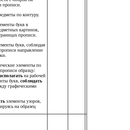
 прописи.
редметы по контуру.
ементы букв в
едметных картинок,
траницах прописи.
ементы букв, соблюдая
 прописи направление
ки.
ические элементы по
 прописи образцу:
асполагать
на рабочей
енты букв,
соблюдать
жду графическими
ать
элементы узоров,
ируясь на образец