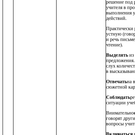
решение под 
учителя в про
выполнения 
действий.
Практически
устную (гово
и речь письм
чтение).
Выделять
из
предложения
слух количес
в высказыван
Отвечать
на 
сюжетной кар
Соблюдать
ре
ситуации уче
Внимательно
говорят други
вопросы учит
Включаться