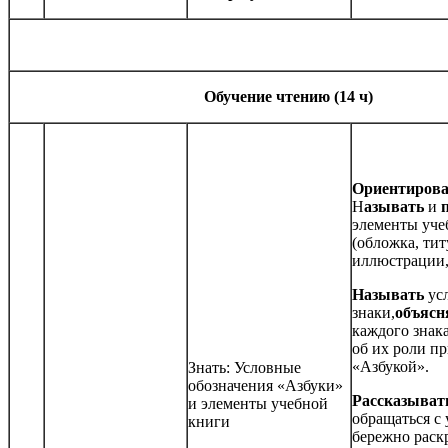
Обучение чтению (14 ч)
Ориентирова
Н
азывать
и
элементы уче
(обложка, тит
иллюстрации,
Называть
ус
знаки,
объясн
каждого знак
об их роли пр
«Азбукой».
Знать: Условные
обозначения «Азбуки»
Рассказыват
и элементы учебной
обращаться с
книги
бережно раск