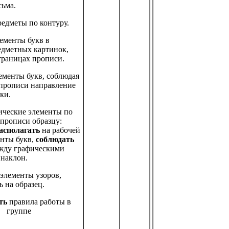
сьма.
редметы по контуру.
ементы букв в
едметных картинок,
траницах прописи.
ементы букв, соблюдая
 прописи направление
ки.
ические элементы по
 прописи образцу:
асполагать
на рабочей
енты букв,
соблюдать
жду графическими
 наклон.
элементы узоров,
 на образец.
ть
правила работы в
группе