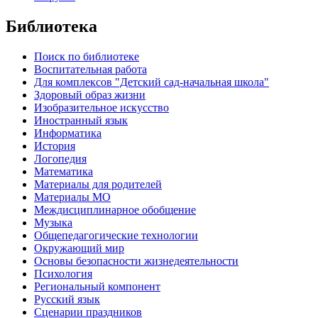
Библиотека
Поиск по библиотеке
Воспитательная работа
Для комплексов "Детский сад-начальная школа"
Здоровый образ жизни
Изобразительное искусство
Иностранный язык
Информатика
История
Логопедия
Математика
Материалы для родителей
Материалы МО
Междисциплинарное обобщение
Музыка
Общепедагогические технологии
Окружающий мир
Основы безопасности жизнедеятельности
Психология
Региональный компонент
Русский язык
Сценарии праздников