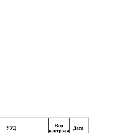
Вид
УУД
Дата
контроля