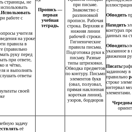
ть страницы, не
при письме.
иллюстрации
а использовать
Пропись —
Знакомство с
.
Использовать
первая
Обводить
п
разлиновкой
ри работе с
учебная
прописи. Рабочая
Находить
эл
тетрадь.
строка. Верхняя и
контурах пр
нижняя линии
вопросы учителя
данных на с
рабочей строки.
оведения на уроке
Гигиенические
ти правила в
Обводить
эл
правила письма.
те (правильно
указанное в
Подготовка руки к
мать руку перед
движения ру
письму. Разные
вать при ответе,
типы штриховки.
ко и чётко,
Писать
граф
Обводка предметов
еля и выполнять
заданному в
по контуру. Письмо
 слушать ответы
правильно
р
элементов букв
строке элем
(овал, полуовал,
интервал ме
прямая наклонная
зультаты своей
элементами.
короткая линия),
оке
узоров, бордюров
Чередов
ориент
чебную задачу
ествлять
её