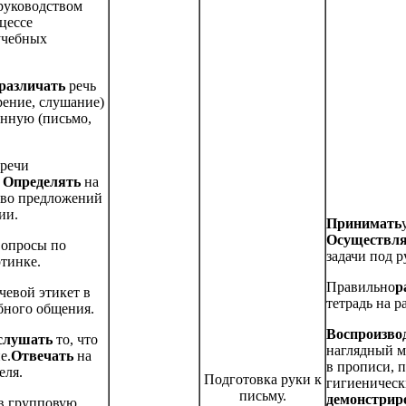
руководством
цессе
учебных
различать
речь
рение, слушание)
енную (письмо,
 речи
.
Определять
на
тво предложений
ии.
Принимать
Осуществл
вопросы по
задачи под р
тинке.
Правильно
р
чевой этикет в
тетрадь на р
бного общения.
Воспроизво
слушать
то, что
наглядный м
е.
Отвечать
на
в прописи, п
еля.
Подготовка руки к
гигиеническ
письму.
демонстрир
в групповую