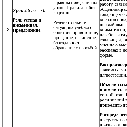
Правила поведения на
работу, связа
уроке. Правила работы
общением;
ра
Урок 2
(с. 6—7).
в группе.
товарищам о 
впечатлениях
Речь устная и
Речевой этикет в
первый школь
письменная.
ситуациях учебного
внимательно,
2
Предложение.
общения: приветствие,
перебивая,
сл
прощание, извинение,
товарищей,
в
благодарность,
мнение о вы
обращение с просьбой.
рассказах в 
форме
.
Воспроизвод
знакомых ска
иллюстрации
Объяснять
см
применять
по
устной речи.
роли знаний 
приводить
пр
Распределят
предметы по
признакам,
о