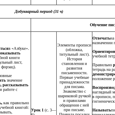
Добукварный период (31 ч)
Обучение пис
Отвечать
на
назначении 
Элементы прописи
ться
в «Азбуке».
(обложка,
Ориентиров
показывать
титульный лист).
учебной тет
бной книги
История
ульный лист,
становления и
Правильно
 форзац).
развития
тетрадь на р
письменности.
демонстрир
ловные
Первые учебные
положение р
ять
значение
принадлежности
а
, рассказывать
для письма.
Воспроизво
и работе с
Знакомство с
наглядный м
шариковой ручкой
в прописи, п
и правилами
гигиеническ
ь,
как правильно
обращения с ней
 учебной книгой:
при письме.
Урок 1
(с. 3—
Называть
п
рывать,
Правила посадки
6)
.
принадлежно