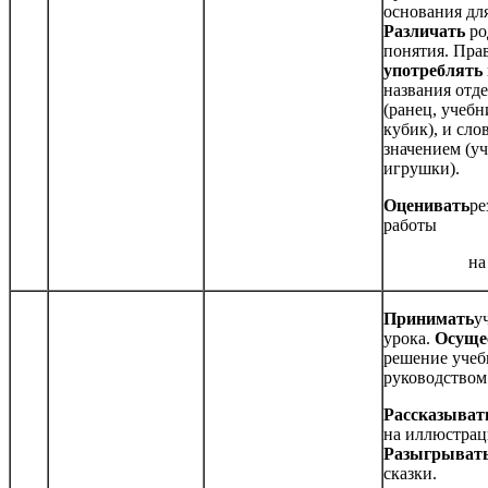
основания дл
Различать
ро
понятия. Пра
употреблять
названия отд
(ранец, учебн
кубик), и сло
значением (у
игрушки).
Оценивать
ре
работы
на
Принимать
у
урока.
Осуще
решение учеб
руководством
Рассказыва
на иллюстрац
Разыгрыват
сказки.