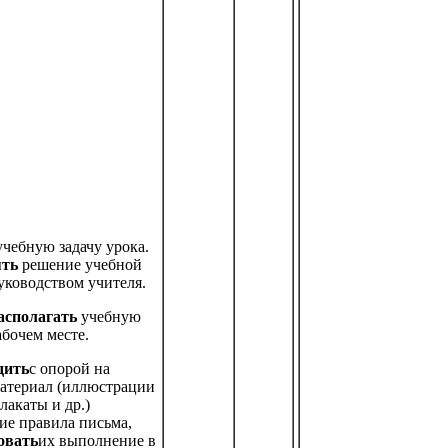
учебную задачу урока.
ять
решение учебной
уководством учителя.
асполагать
учебную
абочем месте.
дить
с опорой на
атериал (иллюстрации
лакаты и др.)
ие правила письма,
овать
их выполнение в