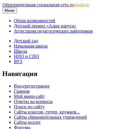
Образовательная социальная сеть
ns
portal.ru
Меню
Обзор возможностей
Детский проект «Алые паруса»
Аттестация педагогических работников
Детский сад
Начальная школа
Школа
НПО и СПО
ВУЗ
Навигация
Вход/регистрация
Главная
Мой мини-сайт
Ответы на вопросы
Поиск по сайту
Сайты классов, групп, кружков...
Сайты образовательных учреждений
Сайты коллег
Форумы