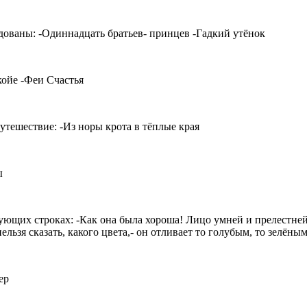
дованы: -Одиннадцать братьев- принцев -Гадкий утёнок
ойе -Феи Счастья
тешествие: -Из норы крота в тёплые края
ы
ющих строках: -Как она была хороша! Лицо умней и прелестней о
ьзя сказать, какого цвета,- он отливает то голубым, то зелёным
ер