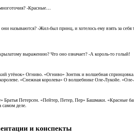
о многоточия? -Красные…
к они называются? -Жил-был принц, и хотелось ему взять за себ
крылатому выражению? Что оно означает? -А король-то голый!
адкий утёнок» Огниво. «Огниво» Зонтик и волшебная спринцовк
королеве. «Снежная королева» О волшебнике Оле-Лукойе. «Оле
е» Братья Петерсен. «Пейтер, Петер, Пер» Башмаки. «Красные
а самом деле.
езентации и конспекты