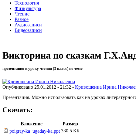
Технология
Физкультура
Чтение
Разное
Аудиозаписи
Видеозаписи
Викторина по сказкам Г.Х.Ан
презентация к уроку чтения (3 класс) по теме
Опубликовано 25.01.2012 - 21:32 -
Кривошеина Ирина Николае
Презентация. Можно использовать как на уроках литературного 
Скачать:
Вложение
Размер
330.5 КБ
poigray-ka_ugaday-ka.ppt