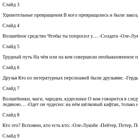
Слайд 3
Удивительные превращения В кого превращались и были закол
Слайд 4
Волшебное средство Чтобы ты попросил у… -Солдата -Оле-Лук
Слайд 5
Трудный путь На чём или на ком совершили необыкновенное пу
Слайд 6
Друзья Кто из литературных персонажей были друзьями: -Герд
Слайд 7
Волшебники, маги, чародеи, кудесники О ком говорится в следу
ледяною… -Одет он чудесно: на нём шёлковый кафтан, только нел
Слайд 8
Кто это? Вспомни, кто есть кто: -Оле-Лукойе -Пейтер, Петер, П
Слайд 9