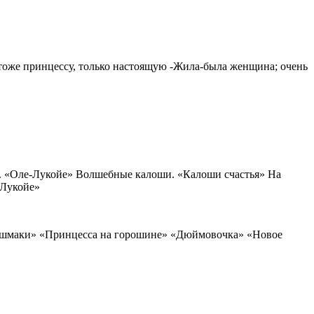
я тоже принцессу, только настоящую -Жила-была женщина; очень
а. «Оле-Лукойе» Волшебные калоши. «Калоши счастья» На
-Лукойе»
 башмаки» «Принцесса на горошине» «Дюймовочка» «Новое