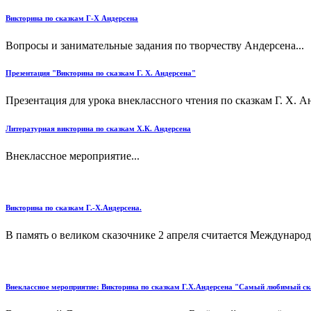
Викторина по сказкам Г-Х Андерсена
Вопросы и занимательные задания по творчеству Андерсена...
Презентация "Викторина по сказкам Г. Х. Андерсена"
Презентация для урока внеклассного чтения по сказкам Г. Х. Ан
Литературная викторина по сказкам Х.К. Андерсена
Внеклассное мероприятие...
Викторина по сказкам Г.-Х.Андерсена.
В память о великом сказочнике 2 апреля считается Международ
Внеклассное мероприятие: Викторина по сказкам Г.Х.Андерсена "Самый любимый ск