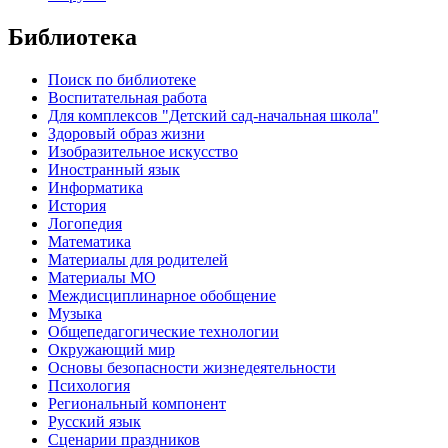
Библиотека
Поиск по библиотеке
Воспитательная работа
Для комплексов "Детский сад-начальная школа"
Здоровый образ жизни
Изобразительное искусство
Иностранный язык
Информатика
История
Логопедия
Математика
Материалы для родителей
Материалы МО
Междисциплинарное обобщение
Музыка
Общепедагогические технологии
Окружающий мир
Основы безопасности жизнедеятельности
Психология
Региональный компонент
Русский язык
Сценарии праздников