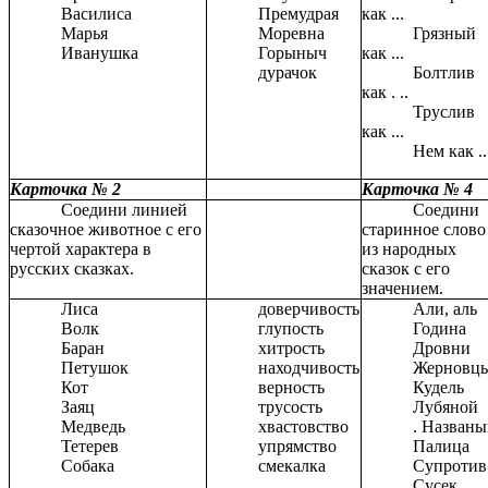
Василиса
Премудрая
как ...
Марья
Моревна
Грязный
Иванушка
Горыныч
как ...
дурачок
Болтлив
как . ..
Труслив
как ...
Нем как ..
Карточка № 2
Карточка № 4
Соедини линией
Соедини
сказочное животное с его
старинное слово
чертой характера в
из народных
русских сказках.
сказок с его
значением.
Лиса
доверчивость
Али, аль
Волк
глупость
Година
Баран
хитрость
Дровни
Петушок
находчивость
Жерновц
Кот
верность
Кудель
Заяц
трусость
Лубяной
Медведь
хвастовство
. Назван
Тетерев
упрямство
Палица
Собака
смекалка
Супротив
Сусек