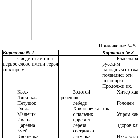
Приложение № 5
Карточка № 1
Карточка № 3
Соедини линией
Благодар
первое слово имени героя
русским
со вторым
народным сказк
появились эти
поговорки.
Продолжи их.
Коза-
Золотой
Хитер ка
Лисичка-
гребешок
...
Петушок-
лебеди
Голоден
Гуси-
Хаврошечка
как ...
Мальчик
с пальчик
Упрям ка
Иван-
царевич
...
Царевна-
дереза
Здоров ка
Змей
сестричка
...
Крошечка-
лягушка
Изворотл