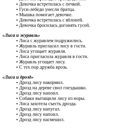
• Девочка встретилась с печкой.
• Гуси-лебеди унесли братца.
• Мышка помогает девочке.
• Девочка встретилась с яблоней.
• Девочка бросилась догонять гусей.
«Лиса и журавль»
• Лиса с журавлем подружились.
• Журавль пригласил лису в гости.
• Лиса угощает журавля.
• Лиса пригласила журавля в гости.
• Журавль угощает лису.
• С тех пор дружба врозь.
«Лиса и дрозд»
• Дрозд лису накормил.
• Дрозд на дереве свил гнездышко.
• Дрозд лису напоил.
• Собаки вытащили лису из норы.
• Лиса захотела съесть дрозда.
• Дрозд лису напугал.
• Дрозд лису напоил.
• Дрозд лису насмешил.