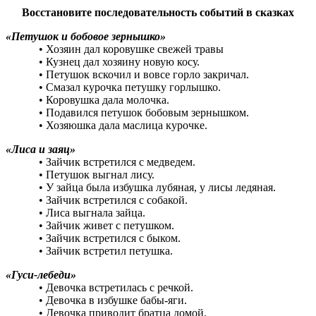
Восстановите последовательность событий в сказках
«Петушок и бобовое зернышко»
• Хозяин дал коровушке свежей травы
• Кузнец дал хозяину новую косу.
• Петушок вскочил и вовсе горло закричал.
• Смазал курочка петушку горлышко.
• Коровушка дала молочка.
• Подавился петушок бобовым зернышком.
• Хозяюшка дала маслица курочке.
«Лиса и заяц»
• Зайчик встретился с медведем.
• Петушок выгнал лису.
• У зайца была избушка лубяная, у лисы ледяная.
• Зайчик встретился с собакой.
• Лиса выгнала зайца.
• Зайчик живет с петушком.
• Зайчик встретился с быком.
• Зайчик встретил петушка.
«Гуси-лебеди»
• Девочка встретилась с речкой.
• Девочка в избушке бабы-яги.
• Девочка приводит братца домой.