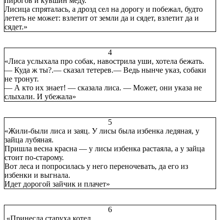
пирогов и кувшин меду.
Лисица спряталась, а дрозд сел на дорогу и побежал, будто
лететь не может: взлетит от земли да и сядет, взлетит да и
сядет.»
4
«Лиса услыхала про собак, навострила уши, хотела бежать.
— Куда ж ты?.— сказал тетерев.— Ведь нынче указ, собаки
не тронут.
— А кто их знает! — сказала лиса. — Может, они указа не
слыхали. И убежала»
5
«Жили-были лиса и заяц. У лисы была избенка ледяная, у
зайца лубяная.
Пришла весна красна — у лисы избенка растаяла, а у зайца
стоит по-старому.
Вот леса и попросилась у него переночевать, да его из
избенки и выгнала.
Идет дорогой зайчик и плачет»
6
«Принесла старуха котел.