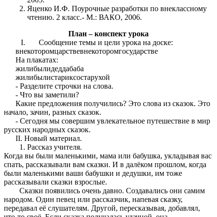
Яценко И.Ф. Поурочные разработки по внеклассному
чтению. 2 класс.- М.: ВАКО, 2006.
План – конспект урока
Сообщение темы и цели урока на доске:
внекоторомцарствевнекоторомгосударстве
На плакатах:
жилибылидеддабаба
жилибылистариксостарухой
- Разделите строчки на слова.
- Что вы заметили?
Какие предложения получились? Это слова из сказок. Это
начало, зачин, разных сказок.
- Сегодня мы совершим увлекательное путешествие в мир
русских народных сказок.
II. Новый материал.
Рассказ учителя.
Когда вы были маленькими, мама или бабушка, укладывая вас
спать, рассказывали вам сказки. И в далёком прошлом, когда
были маленькими ваши бабушки и дедушки, им тоже
рассказывали сказки взрослые.
Сказки появились очень давно. Создавались они самим
народом. Один певец или рассказчик, напевая сказку,
передавал её слушателям. Другой, пересказывая, добавлял,
что-то своё. Если сказка получалась удачной, она