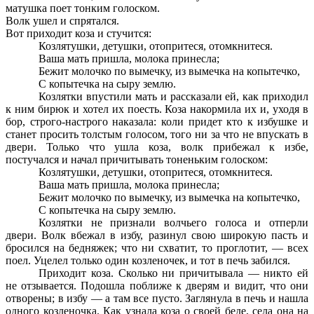
матушка поет тонким голоском.
Волк ушел и спрятался.
Вот приходит коза и стучится:
Козлятушки, детушки, отопритеся, отомкнитеся.
Ваша мать пришла, молока принесла;
Бежит молочко по вымечку, из вымечка на копытечко,
С копытечка на сыру землю.
Козлятки впустили мать и рассказали ей, как приходил
к ним бирюк и хотел их поесть. Коза накормила их и, уходя в
бор, строго-настрого наказала: коли придет кто к избушке и
станет просить толстым голосом, того ни за что не впускать в
двери. Только что ушла коза, волк прибежал к избе,
постучался и начал причитывать тоненьким голоском:
Козлятушки, детушки, отопритеся, отомкнитеся.
Ваша мать пришла, молока принесла;
Бежит молочко по вымечку, из вымечка на копытечко,
С копытечка на сыру землю.
Козлятки не признали волчьего голоса и отперли
двери. Волк вбежал в избу, разинул свою широкую пасть и
бросился на бедняжек; что ни схватит, то проглотит, — всех
поел. Уцелел только один козленочек, и тот в печь забился.
Приходит коза. Сколько ни причитывала — никто ей
не отзывается. Подошла поближе к дверям и видит, что они
отворены; в избу — а там все пусто. Заглянула в печь и нашла
одного козленочка. Как узнала коза о своей беде, села она на