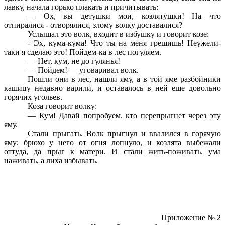
лавку, начала горько плакать и причитывать:
— Ох, вы детушки мои, козлятушки! На что
отпиралися - отворялися, злому волку доставалися?
Услышал это волк, входит в избушку и говорит козе:
- Эх, кума-кума! Что ты на меня грешишь! Неужели-
таки я сделаю это! Пойдем-ка в лес погуляем.
— Нет, кум, не до гулянья!
— Пойдем! — уговаривал волк.
Пошли они в лес, нашли яму, а в той яме разбойники
кашицу недавно варили, и оставалось в ней еще довольно
горячих угольев.
Коза говорит волку:
— Кум! Давай попробуем, кто перепрыгнет через эту
яму.
Стали прыгать. Волк прыгнул и ввалился в горячую
яму; брюхо у него от огня лопнуло, и козлята выбежали
оттуда, да прыг к матери. И стали жить-поживать, ума
наживать, а лиха избывать.
Приложение № 2