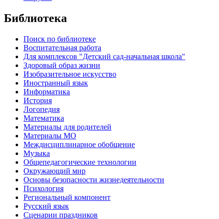
Библиотека
Поиск по библиотеке
Воспитательная работа
Для комплексов "Детский сад-начальная школа"
Здоровый образ жизни
Изобразительное искусство
Иностранный язык
Информатика
История
Логопедия
Математика
Материалы для родителей
Материалы МО
Междисциплинарное обобщение
Музыка
Общепедагогические технологии
Окружающий мир
Основы безопасности жизнедеятельности
Психология
Региональный компонент
Русский язык
Сценарии праздников