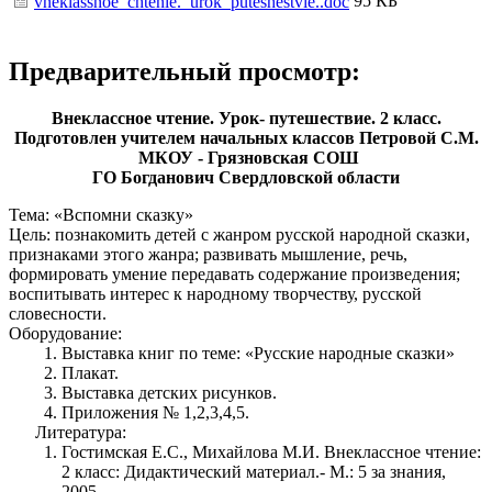
95 КБ
vneklassnoe_chtenie._urok_puteshestvie..doc
Предварительный просмотр:
Внеклассное чтение. Урок- путешествие. 2 класс.
Подготовлен учителем начальных классов Петровой С.М.
МКОУ - Грязновская СОШ
ГО Богданович Свердловской области
Тема: «Вспомни сказку»
Цель: познакомить детей с жанром русской народной сказки,
признаками этого жанра; развивать мышление, речь,
формировать умение передавать содержание произведения;
воспитывать интерес к народному творчеству, русской
словесности.
Оборудование:
Выставка книг по теме: «Русские народные сказки»
Плакат.
Выставка детских рисунков.
Приложения № 1,2,3,4,5.
Литература:
Гостимская Е.С., Михайлова М.И. Внеклассное чтение:
2 класс: Дидактический материал.- М.: 5 за знания,
2005.