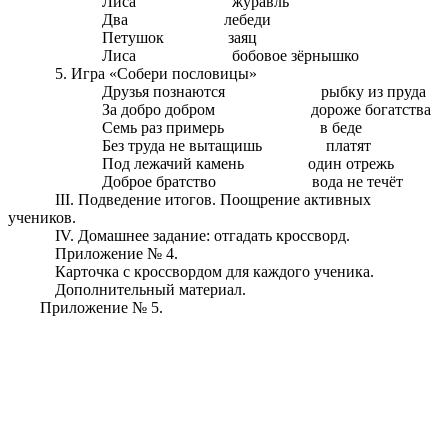
Лиса журавль
Два лебеди
Петушок заяц
Лиса бобовое зёрнышко
5. Игра «Собери пословицы»
Друзья познаются рыбку из пруда
За добро добром дороже богатства
Семь раз примерь в беде
Без труда не вытащишь платят
Под лежачий камень один отрежь
Доброе братство вода не течёт
III. Подведение итогов. Поощрение активных
учеников.
IV. Домашнее задание: отгадать кроссворд.
Приложение № 4.
Карточка с кроссвордом для каждого ученика.
Дополнительный материал.
Приложение № 5.