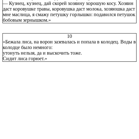
— Кузнец, кузнец, дай скорей хозяину хорошую косу. Хозяин
даст коровушке травы, коровушка даст молока, хозяюшка даст
мне маслица, я смажу петушку горлышко: подавился петушок
бобовым зернышком.»
10
«Бежала лиса, на ворон зазевалась и попала в колодец. Воды в
колодце было немного:
утонуть нельзя, да и выскочить тоже.
Сидит лиса горюет.»