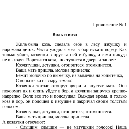
Приложение № 1
Волк и коза
Жила-была коза, сделала себе в лесу избушку и
нарожала деток. Часто уходила коза в бор искать корму. Как
только уйдет, козлятки запрут за ней избушку, а сами никуда
не выходят. Воротится коза, постучится в дверь и запоет:
Козлятушки, детушки, отопритеся, отомкнитеся.
Ваша мать пришла, молока принесла;
Бежит молочко по вымечку, из вымечка на копытечко,
С копытечка на сыру землю!
Козлятки тотчас отопрут двери и впустят мать. Она
покормит их и опять уйдет в бор, а козлятки запрутся крепко-
накрепко. Волк все это и подслушал. Выждал время, и только
коза в бор, он подошел к избушке и закричал своим толстым
голосом:
Козлятушки, детушки, отопритеся, отомкнитеся.
Ваша мать пришла, молока принесла ...
А козлятки отвечают:
- Слышим, слышим — не матушкин голосок! Наша