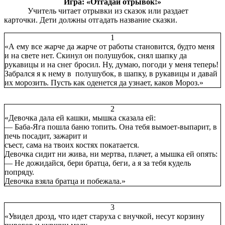
Игра: «Отгадай отрывок!»
Учитель читает отрывки из сказок или раздает
карточки. Дети должны отгадать название сказки.
1
«А ему все жарче да жарче от работы становится, будто меня
и на свете нет. Скинул он полушубок, снял шапку да
рукавицы и на снег бросил. Ну, думаю, погоди у меня теперь!
Забрался я к нему в полушубок, в шапку, в рукавицы и давай
их морозить. Пусть как оденется да узнает, каков Мороз.»
2
«Девочка дала ей кашки, мышка сказала ей:
— Баба-Яга пошла баню топить. Она тебя вымоет-выпарит, в
печь посадит, зажарит и
съест, сама на твоих костях покатается.
Девочка сидит ни жива, ни мертва, плачет, а мышка ей опять:
— Не дожидайся, бери братца, беги, а я за тебя кудель
попряду.
Девочка взяла братца и побежала.»
3
«Увидел дрозд, что идет старуха с внучкой, несут корзину