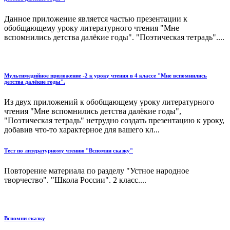
Данное приложение является частью презентации к
обобщающему уроку литературного чтения "Мне
вспомнились детства далёкие годы". "Поэтическая тетрадь"....
Мультимедийное приложение -2 к уроку чтения в 4 классе "Мне вспомнились
детства далёкие годы".
Из двух приложений к обобщающему уроку литературного
чтения "Мне вспомнились детства далёкие годы",
"Поэтическая тетрадь" нетрудно создать презентацию к уроку,
добавив что-то характерное для вашего кл...
Тест по литературному чтению "Вспомни сказку"
Повторение материала по разделу "Устное народное
творчество". "Школа России". 2 класс....
Вспомни сказку