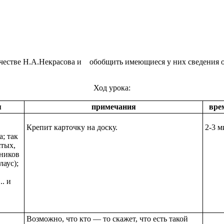
рчестве Н.А.Некрасова и обобщить имеющиеся у них сведения о
Ход урока:
я
примечания
вре
Крепит карточку на доску.
2-3 м
; так
ятых,
ников
лаус);
.. и
Возможно, что кто — то скажет, что есть такой