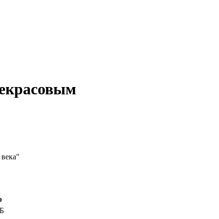
Некрасовым
 века"
р
КБ