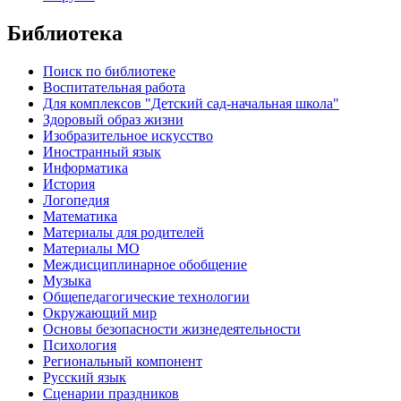
Библиотека
Поиск по библиотеке
Воспитательная работа
Для комплексов "Детский сад-начальная школа"
Здоровый образ жизни
Изобразительное искусство
Иностранный язык
Информатика
История
Логопедия
Математика
Материалы для родителей
Материалы МО
Междисциплинарное обобщение
Музыка
Общепедагогические технологии
Окружающий мир
Основы безопасности жизнедеятельности
Психология
Региональный компонент
Русский язык
Сценарии праздников