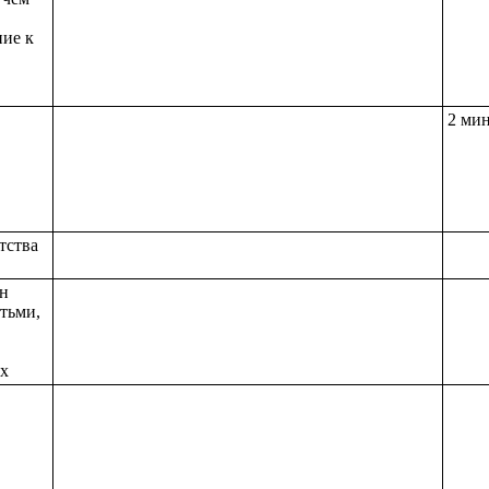
ие к
2 ми
тства
он
етьми,
х