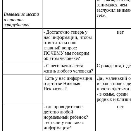
занимался, чем
заслужил вниман
Выявление места
себе.
и причины
затруднения
- Достаточно теперь у
нет
нас информации, чтобы
ответить на наш
главный вопрос:
ПОЧЕМУ мы говорим
об этом человеке?
- С чего начинается
С рождения, с де
жизнь любого человека?
-Есть у нас информация
Да , маленький 
о детстве Николая
играл в поле с д
Некрасова?
просто одетыми.
- в семье, среди
родных и близки
- где проводит свое
нет
детство любой
нормальный ребенок?
- есть ли у нас такая
информация?