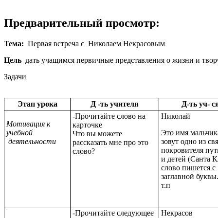
Предварительный просмотр:
Тема:
Первая встреча с Николаем Некрасовым
Цель
дать учащимся первичные представления о жизни и тво
Задачи
Этап урока
Д -ть учителя
Д-ть уч- с
-Прочитайте слово на
Николай
Мотивация к
карточке
учебной
Это имя мальчика
Что вы можете
деятельности
зовут одно из св
рассказать мне про это
покровителя пут
слово?
и детей (Санта К
слово пишется с
заглавной буквы.
т.п
-Прочитайте следующее
Некрасов