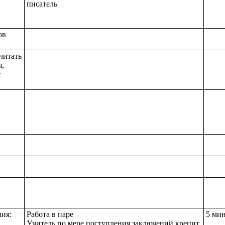
писатель
ов
читать
я,
т
ия:
Работа в паре
5 ми
Учитель по мере поступления заключений крепит