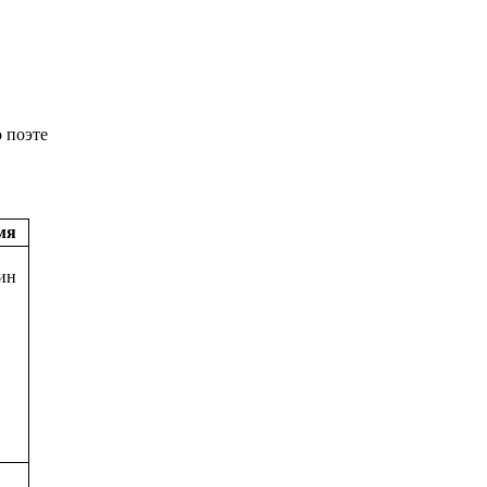
 поэте
мя
ин