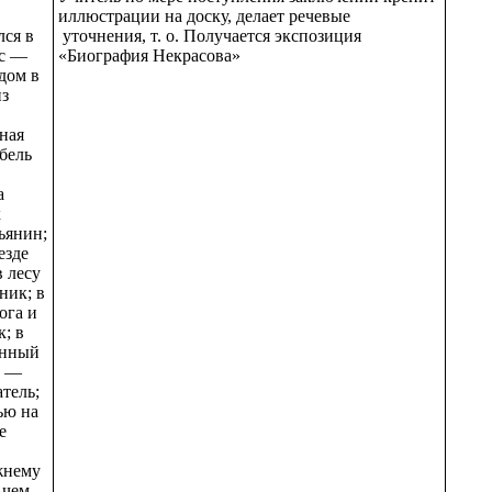
иллюстрации на доску, делает речевые
ся в
уточнения, т. о. Получается экспозиция
ес —
«Биография Некрасова»
дом в
из
ная
бель
а
х
ьянин;
езде
в лесу
ник; в
ога и
; в
енный
г —
тель;
ью на
е
жнему
 чем