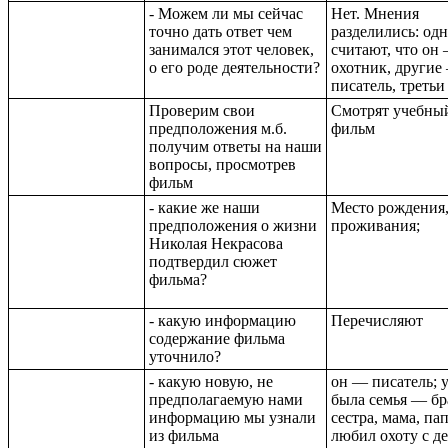
- Можем ли мы сейчас
Нет. Мнения
точно дать ответ чем
разделились: од
занимался этот человек,
считают, что он
о его роде деятельности?
охотник, другие
писатель, третьи 
Проверим свои
Смотрят учебны
предположения м.б.
фильм
получим ответы на наши
вопросы, просмотрев
фильм
- какие же наши
Место рождения
предположения о жизни
проживания;
Николая Некрасова
подтвердил сюжет
фильма?
- какую информацию
Перечисляют
содержание фильма
уточнило?
- какую новую, не
он — писатель; у
предполагаемую нами
была семья — бр
информацию мы узнали
сестра, мама, па
из фильма
любил охоту с де