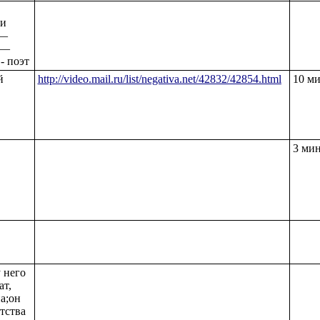
ни
 —
 —
- поэт
й
http://video.mail.ru/list/negativa.net/42832/42854.html
10 м
,
3 ми
 него
ат,
па;он
тства