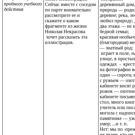
пробного учебного
Сейчас вместе с соседом
деревянный дом,
действия
по парте внимательно
природа — родил
рассмотрите ее и
деревне; река, л
скажите о каком
любил природу; 
фрагменте из жизни
два этажа — не 
Николая Некрасова
бедной семьи;
хочет рассказать эта
красивая необыч
иллюстрация.
(благородная) ме
— знатный род;
играет в поле, н
улице, в просты
одеждах - крест
на фотографии в
один — сирота; 
с ружьем — охот
кабинете висят р
рожок — охотник
кабинете письм
стол, много кни
учитель или писа
могила с надпис
памятнике — уж
умер; ...и т. п.
Нет: мы по -пре
не знаем, кто он,