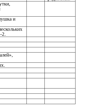
утки,
ы
нушка и
 нескольких
-2.
алей»,
ых.