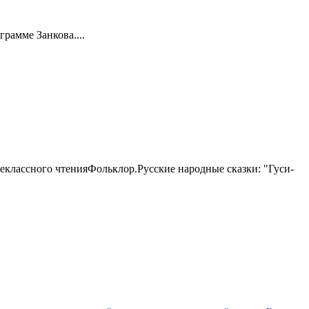
рамме Занкова....
неклассного чтенияФольклор.Русские народные сказки: "Гуси-