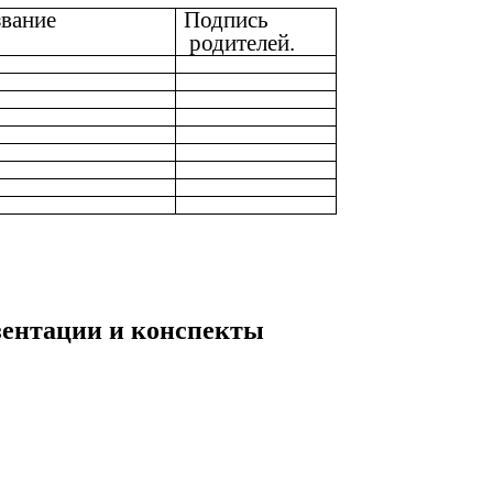
звание
Подпись
родителей.
езентации и конспекты