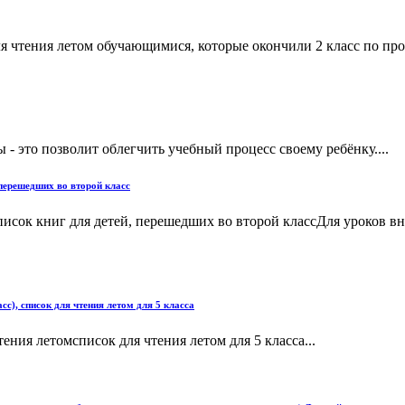
 чтения летом обучающимися, которые окончили 2 класс по прог
- это позволит облегчить учебный процесс своему ребёнку....
 перешедших во второй класс
писок книг для детей, перешедших во второй классДля уроков в
сс), список для чтения летом для 5 класса
ия летомсписок для чтения летом для 5 класса...