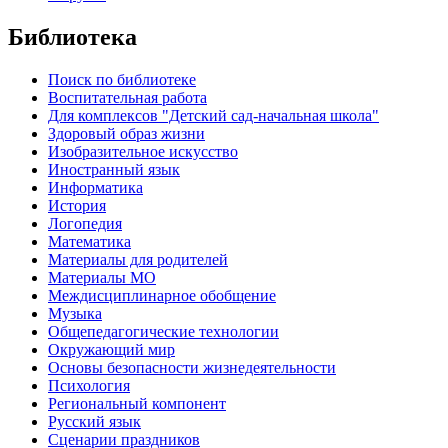
Библиотека
Поиск по библиотеке
Воспитательная работа
Для комплексов "Детский сад-начальная школа"
Здоровый образ жизни
Изобразительное искусство
Иностранный язык
Информатика
История
Логопедия
Математика
Материалы для родителей
Материалы МО
Междисциплинарное обобщение
Музыка
Общепедагогические технологии
Окружающий мир
Основы безопасности жизнедеятельности
Психология
Региональный компонент
Русский язык
Сценарии праздников