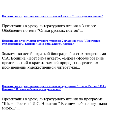
Презентация к уроку литературного чтения в 3 классе "Стихи русских поэтов"
Презентация к уроку литературного чтения в 3 классе
Обобщение по теме "Стихи русских поэтов"...
Презентация к уроку литературного чтения во 2 классе на тему "Лирические
стихотворения С. Есенина «Поет зима аукает», «Береза»
Знакомство детей с краткой биографией и стихотворениями
С.А. Есенина «Поет зима аукает», «Береза»;формирование
представлений о красоте зимней природы посредством
произведений художественной литературы...
Презентация к уроку литературного чтения по программе "Школа России " И.С.
Никитин " В синем небе плывут надо мною..."
Презентация к уроку литературного чтения по программе
"Школа России " И.С. Никитин " В синем небе плывут надо
мною..."...