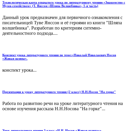
Технологическая карта открытого урока по литературному чтению «Знакомство с
Муми-семейством» (Т. Янссон «Шляпа Волшебника», 1-я часть)
Данный урок предназначен для первичного ознакомления с
писательницей Туве Янссон и её героями из книги "Шляпа
волшебника". Разработан по критериям ситемно-
деятельностного подхода....
Конспект урока литературного чтения по теме:«Николай Николаевич Носов
«Живая шляпа».
конспект урока...
Презентация к уроку литературного чтения (2 класс) Н.Н.Носов "На горке"
Работа по развитию речи на уроке литературного чтения на
основе изучения рассказа Н.Н.Носова "На горке"...
Урок литературного чтения 3 класс «Н.Н. Носов «Живая шляпа»»