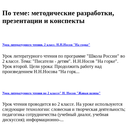
По теме: методические разработки,
презентации и конспекты
Урок литературного чтения. 2 класс. Н.Н.Носов "На горке"
Урок литературного чтения по программе "Школа России" во
2 классе. Тема: "Писатели - детям". Н.Н.Носов "На горке".
Урок второй. Цели урока: Продолжить работу над
произведением Н.Н.Носова “На горк...
Урок литературного чтения во 2 классе" Н. Носов "Живая шляпа"
Урок чтения проводится во 2 классе. На уроке используются
следующие технологии: словесная и творческая деятельность;
педагогика сотрудничества (учебный диалог, учебная
дискуссия); информационно-...