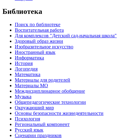
Библиотека
Поиск по библиотеке
Воспитательная работа
Для комплексов "Детский сад-начальная школа"
Здоровый образ жизни
Изобразительное искусство
Иностранный язык
Информатика
История
Логопедия
Математика
Материалы для родителей
Материалы МО
Междисциплинарное обобщение
Музыка
Общепедагогические технологии
Окружающий мир
Основы безопасности жизнедеятельности
Психология
Региональный компонент
Русский язык
Сценарии праздников