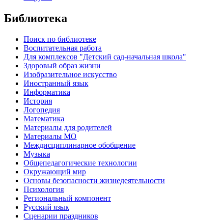
Библиотека
Поиск по библиотеке
Воспитательная работа
Для комплексов "Детский сад-начальная школа"
Здоровый образ жизни
Изобразительное искусство
Иностранный язык
Информатика
История
Логопедия
Математика
Материалы для родителей
Материалы МО
Междисциплинарное обобщение
Музыка
Общепедагогические технологии
Окружающий мир
Основы безопасности жизнедеятельности
Психология
Региональный компонент
Русский язык
Сценарии праздников