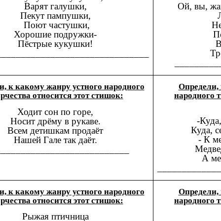
Ой, вы, ж
Варят галушки,
Пекут пампушки,
Не
Поют частушки,
П
Хорошие подружки-
В
Пёстрые кукушки!
Тр
_______________________________
_________
и, к какому жанру устного народного
Определи, 
рчества относится этот стишок:
народного т
Ходит сон по горе,
-Куда
Носит дрёму в рукаве.
Куда, 
Всем детишкам продаёт
- К м
Нашей Гале так даёт.
Медвед
___________________________
А ме
____________
и, к какому жанру устного народного
Определи, 
рчества относится этот стишок:
народного т
Рыжая птичница