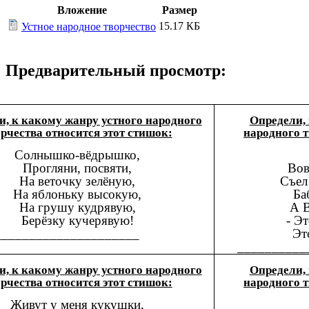
Вложение
Размер
15.17 КБ
Устное народное творчество
Предварительный просмотр:
и, к какому жанру устного народного
Определи, 
рчества относится этот стишок:
народного т
Солнышко-вёдрышко,
Вов
Прогляни, посвяти,
Съел
На веточку зелёную,
Ба
На яблоньку высокую,
А В
На грушу кудрявую,
- Эт
Берёзку кучерявую!
Эт
_____________________
__________
и, к какому жанру устного народного
Определи, 
рчества относится этот стишок:
народного т
Живут у меня кукушки,