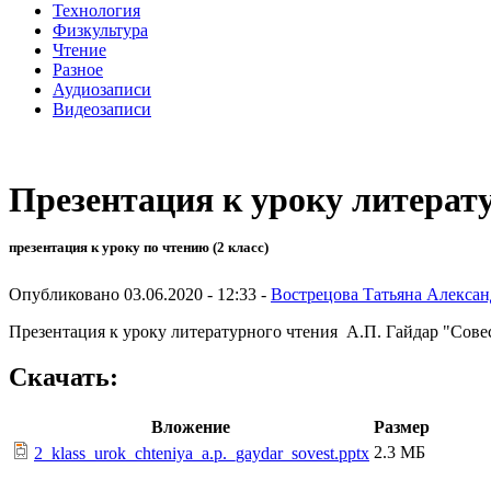
Технология
Физкультура
Чтение
Разное
Аудиозаписи
Видеозаписи
Презентация к уроку литерат
презентация к уроку по чтению (2 класс)
Опубликовано 03.06.2020 - 12:33 -
Вострецова Татьяна Алекса
Презентация к уроку литературного чтения А.П. Гайдар "Сове
Скачать:
Вложение
Размер
2.3 МБ
2_klass_urok_chteniya_a.p._gaydar_sovest.pptx