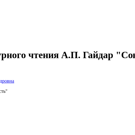
урного чтения А.П. Гайдар "Со
ндровна
сть"