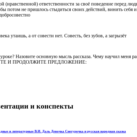
авственной) ответственности за своё поведение перед людьми
тобы потом не пришлось стыдиться своих действий, винить себя и
 добросовестно
утаишь, а от совести нет. Совесть, без зубов, а загрызёт
оке? Назовите основную мысль рассказа. Чему научил меня расс
ВЫБЕРИТЕ И ПРОДОЛЖИТЕ ПРЕДЛОЖЕНИЕ:
езентации и конспекты
одные и литературные В.И. Даль Девочка Снегурочка и русская народная сказка