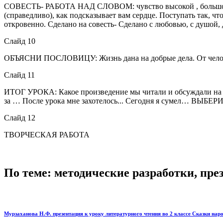
СОВЕСТЬ- РАБОТА НАД СЛОВОМ: чувство высокой , большой (нр
(справедливо), как подсказывает вам сердце. Поступать так, ч
откровенно. Сделано на совесть- Сделано с любовью, с душой,
Слайд 10
ОБЪЯСНИ ПОСЛОВИЦУ: Жизнь дана на добрые дела. От человека 
Слайд 11
ИТОГ УРОКА: Какое произведение мы читали и обсуждали на ур
за … После урока мне захотелось... Сегодня я сумел… 
Слайд 12
ТВОРЧЕСКАЯ РАБОТА
По теме: методические разработки, пр
Мурзаханова Н.Ф. презентация к уроку литературного чтения во 2 классе Сказки нар