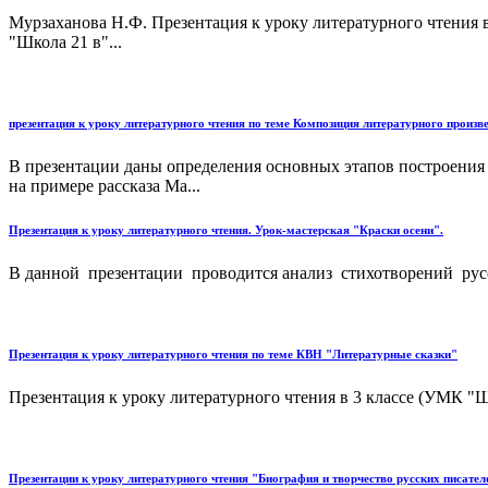
Мурзаханова Н.Ф. Презентация к уроку литературного чтения в
"Школа 21 в"...
презентация к уроку литературного чтения по теме Композиция литературного прои
В презентации даны определения основных этапов построения л
на примере рассказа Ма...
Презентация к уроку литературного чтения. Урок-мастерская "Краски осени".
В данной презентации проводится анализ стихотворений русск
Презентация к уроку литературного чтения по теме КВН "Литературные сказки"
Презентация к уроку литературного чтения в 3 классе (УМК "Ш
Презентации к уроку литературного чтения "Биография и творчество русских писателе