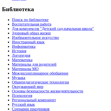
Библиотека
Поиск по библиотеке
Воспитательная работа
Для комплексов "Детский сад-начальная школа"
Здоровый образ жизни
Изобразительное искусство
Иностранный язык
Информатика
История
Логопедия
Математика
Материалы для родителей
Материалы МО
Междисциплинарное обобщение
Музыка
Общепедагогические технологии
Окружающий мир
Основы безопасности жизнедеятельности
Психология
Региональный компонент
Русский язык
Сценарии праздников