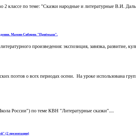
о 2 классе по теме: "Сказки народные и литературные В.И. Дал
зведения. Мамин-Сибиряк "Приёмыш".
итературного произведения: экспозиция, завязка, развитие, ку
их поэтов о всех периодах осени. На уроке использована груп
кола России") по теме КВН "Литературные сказки"....
й" (2 презентации)