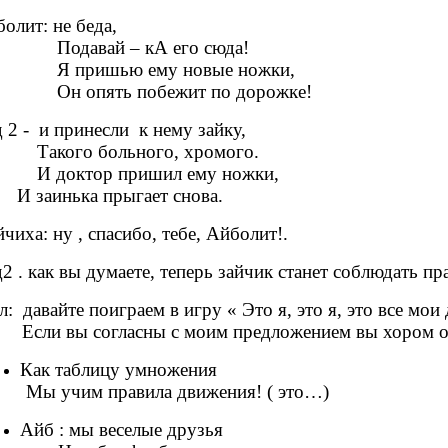
олит: не беда,
давай – кА его сюда!
пришью ему новые ножки,
 опять побежит по дорожке!
 2 - и принесли к нему зайку,
кого больного, хромого.
доктор пришил ему ножки,
заинька прыгает снова.
чиха: ну , спасибо, тебе, Айболит!.
2 . как вы думаете, теперь зайчик станет соблюдать 
: давайте поиграем в игру « Это я, это я, это все мои
ли вы согласны с моим предложением вы хором от
Как таблицу умножения
Мы учим правила движения! ( это…)
Айб : мы веселые друзья