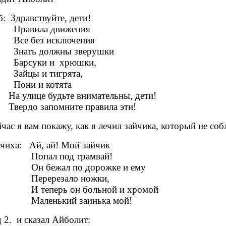
: Здравствуйте, дети!
авила движения
е без исключения
ать должны зверушки
рсуки и хрюшки,
йцы и тигрята,
ни и котята
 улице будьте внимательны, дети!
ердо запомните правила эти!
час я вам покажу, как я лечил зайчика, который не с
чиха: Ай, ай! Мой зайчик
пал под трамвай!
 бежал по дорожке и ему
еререзало ножки,
теперь он больной и хромой
ленький заинька мой!
 2. и сказал Айболит: