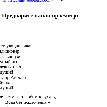
35.5 КБ
vystuplenie_agitbrigady.doc
Предварительный просмотр:
йствующие лица:
илиционер
расный цвет
елтый цвет
еленый цвет
едущий
октор Айболит
айчиха
едущий
: всем, кто любит погулять,
ем без исключения –