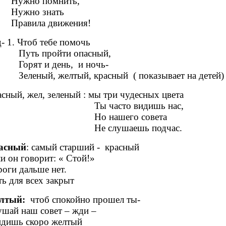
жно помнить,
ужно знать
авила движения!
- 1. Чтоб тебе помочь
ть пройти опасный,
рят и день, и ночь-
леный, желтый, красный ( показывает на детей)
сный, жел, зеленый : мы три чудесных цвета
ы часто видишь нас,
о нашего совета
е слушаешь подчас.
асный
: самый старший - красный
и он говорит: « Стой!»
оги дальше нет.
ь для всех закрыт
лтый:
чтоб спокойно прошел ты-
шай наш совет – жди –
идишь скоро желтый