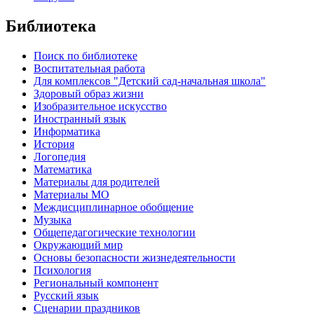
Библиотека
Поиск по библиотеке
Воспитательная работа
Для комплексов "Детский сад-начальная школа"
Здоровый образ жизни
Изобразительное искусство
Иностранный язык
Информатика
История
Логопедия
Математика
Материалы для родителей
Материалы МО
Междисциплинарное обобщение
Музыка
Общепедагогические технологии
Окружающий мир
Основы безопасности жизнедеятельности
Психология
Региональный компонент
Русский язык
Сценарии праздников