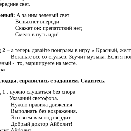
ередине свет.
леный
: А за ним зеленый свет
спыхнет впереди
ажет он: препятствий нет;
ело в путь иди!
 2
– а теперь давайте поиграем в игру « Красный, жел
аньте все со стульев. Звучит музыка. Если я показы
еный - то, маршируете на месте.
ра
лодцы, справились с заданием. Садитесь.
 1 . нужно слушаться без спора
азаний светофора.
жно правила движения
полнять без возражения.
о всем вам подтвердит
брый доктор Айболит!
одит Айболит