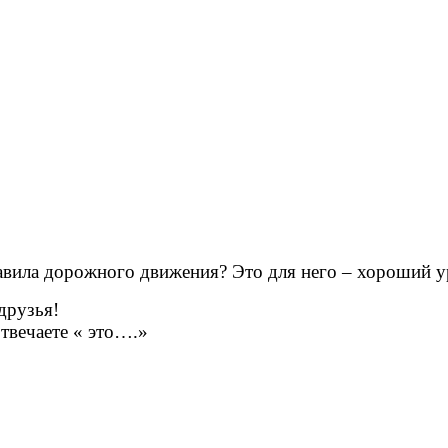
правила дорожного движения? Это для него – хороший у
 друзья!
вечаете « это….»